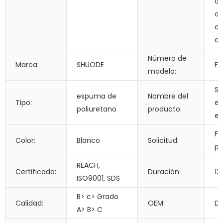
d
ai
d
ai
Número de
Marca:
SHUODE
FR
modelo:
Se
espuma de
Nombre del
Tipo:
e
poliuretano
producto:
ex
Fi
Color:
Blanco
Solicitud:
pu
REACH,
Certificado:
Duración:
12
ISO9001, SDS
B> c> Grado
Calidad:
OEM:
Di
A> B> C