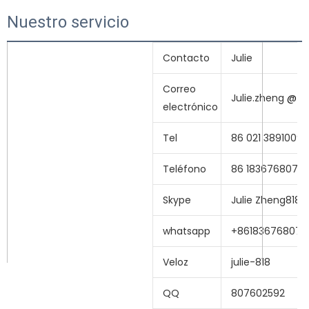
Nuestro servicio
Contacto
Julie
Correo
Julie.zheng
@
s
electrónico
Tel
86 021 38910099
Teléfono
86 18367680755
Skype
Julie Zheng818
whatsapp
+861836768075
Veloz
julie-818
QQ
807602592