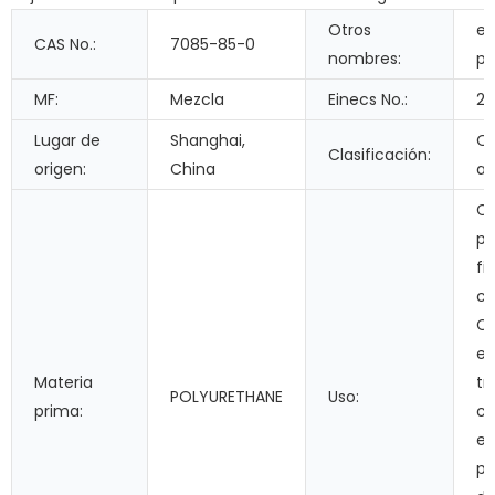
Otros
e
CAS No.:
7085-85-0
nombres:
po
MF:
Mezcla
Einecs No.:
23
Lugar de
Shanghai,
Ot
Clasificación:
origen:
China
ad
Co
pr
fi
ca
Cu
em
Materia
tr
POLYURETHANE
Uso:
prima:
ca
e
po