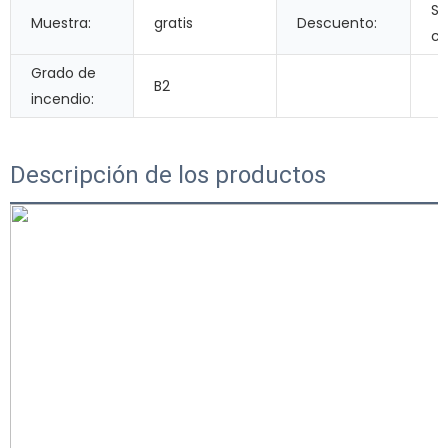
Se
Muestra:
gratis
Descuento:
ca
Grado de
B2
incendio:
Descripción de los productos