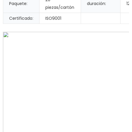
Paquete:
duración:
12
piezas/cartón
Certificado:
ISO9001