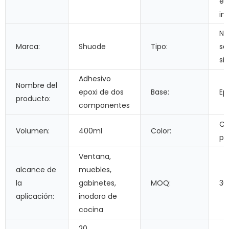
ed
im
Ne
Marca:
Shuode
Tipo:
se
si
Adhesivo
Nombre del
epoxi de dos
Base:
Ep
producto:
componentes
Co
Volumen:
400ml
Color:
pe
Ventana,
alcance de
muebles,
la
gabinetes,
MOQ:
30
aplicación:
inodoro de
cocina
20