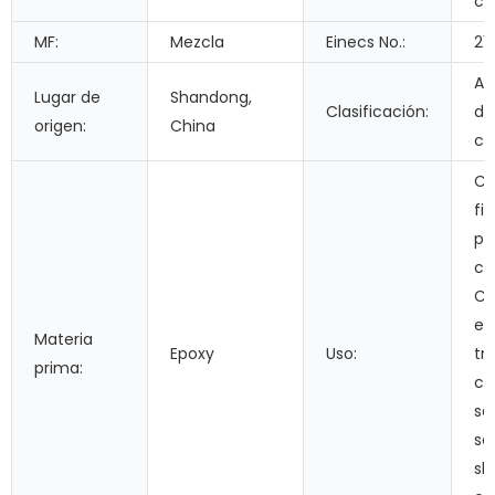
co
MF:
Mezcla
Einecs No.:
21
Ad
Lugar de
Shandong,
Clasificación:
do
origen:
China
co
Co
fi
pr
ca
Cu
em
Materia
Epoxy
Uso:
tr
prima:
ca
se
se
sl