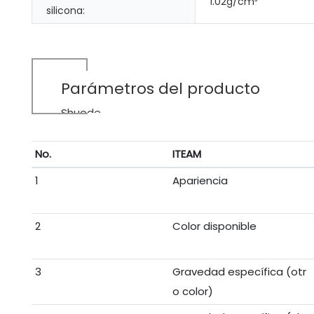
1.02g/cm³
silicona:
Parámetros del producto
Shuode
No.
ITEAM
1
Apariencia
2
Color disponible
3
Gravedad específica (otr
o color)