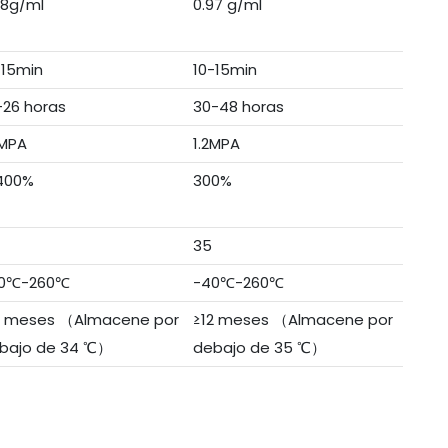
98g/ml
0.97 g/ml
-15min
10-15min
-26 horas
30-48 horas
3MPA
1.2MPA
400%
300%
35
0℃-260℃
-40℃-260℃
2 meses （Almacene por
≥12 meses （Almacene por
bajo de 34 ℃）
debajo de 35 ℃）