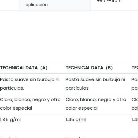
+5℃~+40℃
aplicación:
TECHNICAL DATA（A）
TECHNICAL DATA（B）
TE
Pasta suave sin burbuja ni
Pasta suave sin burbuja ni
Pa
partículas.
partículas.
pa
Claro; blanco; negro y otro
Claro; blanco; negro y otro
Cl
color especial
color especial
co
1.45 g/ml
1.45 g/ml
1.