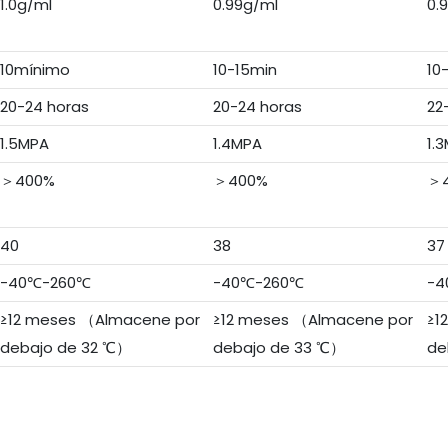
1.0g/ml
0.99g/ml
0.
10mínimo
10-15min
10
20-24 horas
20-24 horas
22
1.5MPA
1.4MPA
1.
＞400%
＞400%
＞
40
38
37
-40℃-260℃
-40℃-260℃
-4
≥12 meses （Almacene por
≥12 meses （Almacene por
≥1
debajo de 32 ℃）
debajo de 33 ℃）
de