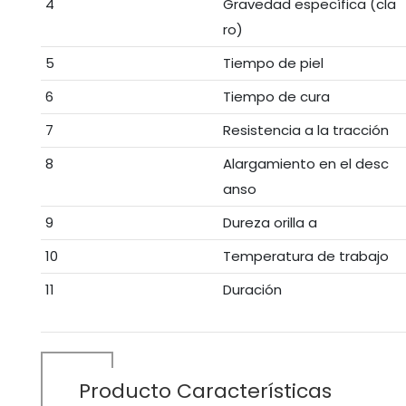
4
Gravedad específica (cla
ro)
5
Tiempo de piel
6
Tiempo de cura
7
Resistencia a la tracción
8
Alargamiento en el desc
anso
9
Dureza orilla a
10
Temperatura de trabajo
11
Duración
Producto
Características