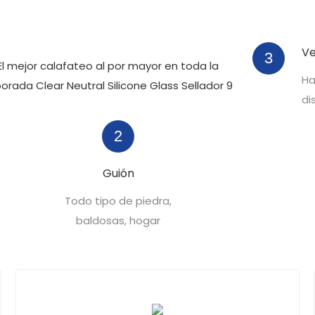
Ve
3
Ha
di
2
Guión
Todo tipo de piedra,
baldosas, hogar