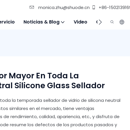
monica.zhu@shuode.cn
+86-150213916
ervicio
Noticias & Blog
Video
Contáctenos
Por Mayor En Toda La
al Silicone Glass Sellador
toda la temporada sellador de vidrio de silicona neutral
os similares en el mercado, tiene ventajas
de rendimiento, calidad, apariencia, etc., y disfruta de
uode resume los defectos de los productos pasados y