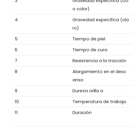
3
Gravedad específica (otr
o color)
4
Gravedad específica (cla
ro)
5
Tiempo de piel
6
Tiempo de cura
7
Resistencia a la tracción
8
Alargamiento en el desc
anso
9
Dureza orilla a
10
Temperatura de trabajo
11
Duración