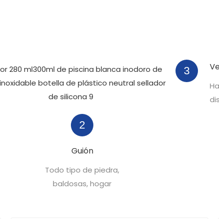
Ve
3
Ha
di
2
Guión
Todo tipo de piedra,
baldosas, hogar