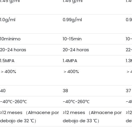
1.45 g/ml
1.45 g/ml
1.
1.0g/ml
0.99g/ml
0.
10mínimo
10-15min
10
20-24 horas
20-24 horas
22
1.5MPA
1.4MPA
1.
＞400%
＞400%
＞
40
38
37
-40℃-260℃
-40℃-260℃
-4
≥12 meses （Almacene por
≥12 meses （Almacene por
≥1
debajo de 32 ℃）
debajo de 33 ℃）
de