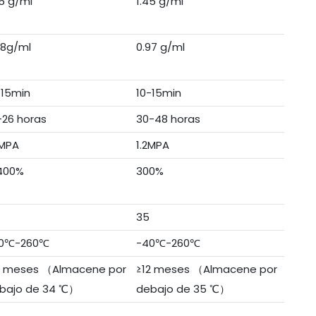
45 g/ml
1.45 g/ml
98g/ml
0.97 g/ml
-15min
10-15min
-26 horas
30-48 horas
3MPA
1.2MPA
400%
300%
35
0℃-260℃
-40℃-260℃
2 meses （Almacene por
≥12 meses （Almacene por
bajo de 34 ℃）
debajo de 35 ℃）