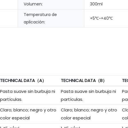
Volumen:
300ml
Temperatura de
+5℃~+40℃
aplicación:
TECHNICAL DATA（A）
TECHNICAL DATA（B）
TE
Pasta suave sin burbuja ni
Pasta suave sin burbuja ni
Pa
partículas.
partículas.
pa
Claro; blanco; negro y otro
Claro; blanco; negro y otro
Cl
color especial
color especial
co