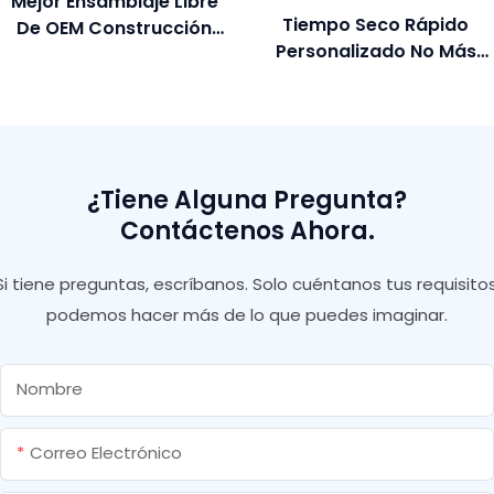
Mejor Ensamblaje Libre
Tiempo Seco Rápido
De OEM Construcción
Personalizado No Más
Adhesiva Reemplazar El
Uñas Sellador De Silicona
Tornillo No Más Uñas
Uñas Líquidas Adhesivo
Compañía - Shuode
De Construcción De
Pegamento
¿Tiene Alguna Pregunta?
Contáctenos Ahora.
Si tiene preguntas, escríbanos. Solo cuéntanos tus requisitos
podemos hacer más de lo que puedes imaginar.
Nombre
Correo Electrónico