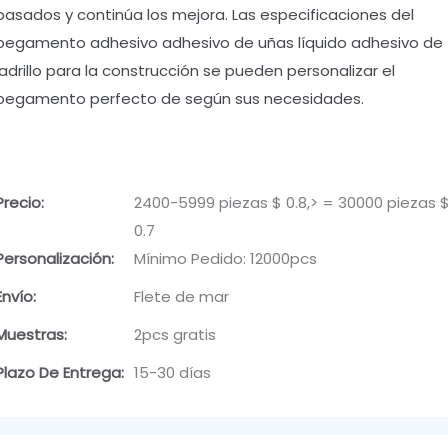
pasados y continúa los mejora. Las especificaciones del
pegamento adhesivo adhesivo de uñas líquido adhesivo de
ladrillo para la construcción se pueden personalizar el
pegamento perfecto de según sus necesidades.
Precio:
2400-5999 piezas $ 0.8,> = 30000 piezas 
0.7
Personalización:
Mínimo Pedido: 12000pcs
Envío:
Flete de mar
Muestras:
2pcs gratis
Plazo De Entrega:
15-30 días