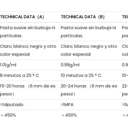
TECHNICAL DATA（A）
TECHNICAL DATA（B）
TE
Pasta suave sin burbuja ni
Pasta suave sin burbuja ni
Pa
partículas.
partículas.
pa
Claro; blanco; negro y otro
Claro; blanco; negro y otro
Cl
color especial
color especial
co
1.01g/ml
0.99g/ml
0.
8 minutos a 25 ° C
10 minutos a 25 ° C
10
15-20 horas （6 mm de es
20-24 horas （6 mm de es
22
pesor）
pesor）
pe
>1diputado
>1MPA
>1
＞450%
＞450%
＞