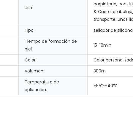
carpintería, const
Uso:
& Cuero, embalaje
transporte, uñas lí
Tipo:
sellador de silicona
Tiempo de formación de
15-18min
piel:
Color:
Color personalizad
Volumen:
300ml
Temperatura de
+5℃~+40℃
aplicación: