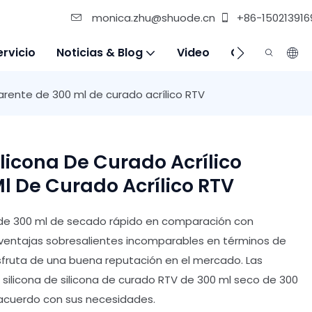
monica.zhu@shuode.cn
+86-150213916
ervicio
Noticias & Blog
Video
Contáctenos
parente de 300 ml de curado acrílico RTV
licona De Curado Acrílico
l De Curado Acrílico RTV
TV de 300 ml de secado rápido en comparación con
 ventajas sobresalientes incomparables en términos de
disfruta de una buena reputación en el mercado. Las
 silicona de silicona de curado RTV de 300 ml seco de 300
 acuerdo con sus necesidades.