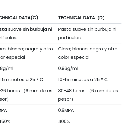
CHNICAL DATA(C)
TECHNICAL DATA（D）
sta suave sin burbuja ni
Pasta suave sin burbuja ni
rtículas.
partículas.
aro; blanco; negro y otro
Claro; blanco; negro y otro
lor especial
color especial
98g/ml
0.96g/ml
-15 minutos a 25 ° C
10-15 minutos a 25 ° C
-26 horas （6 mm de es
30-48 horas （6 mm de es
sor）
pesor）
MPA
0.9MPA
450%
400%