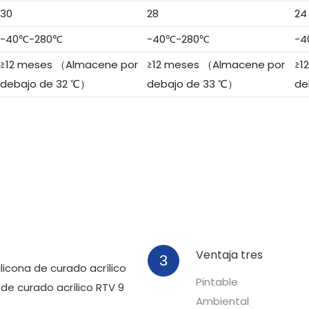
30
28
24
-40℃-280℃
-40℃-280℃
-4
≥12 meses （Almacene por
≥12 meses （Almacene por
≥1
debajo de 32 ℃）
debajo de 33 ℃）
de
Ventaja tres
3
Pintable
Ambiental