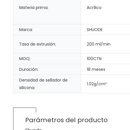
Materia prima:
Acrílico
Marca:
SHUODE
Tasa de extrusión:
200 ml/min
MOQ:
100CTN
Duración:
18 meses
Densidad de sellador de
1.02g/cm³
silicona:
Parámetros del producto
Shuode