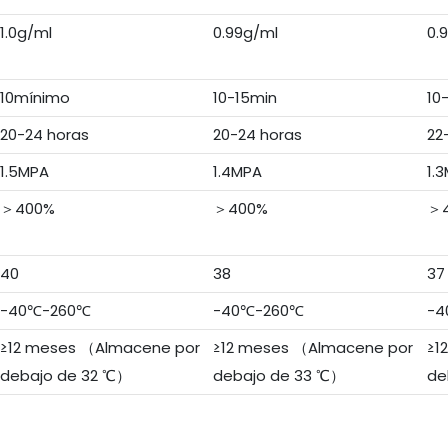
1.0g/ml
0.99g/ml
0.
10mínimo
10-15min
10
20-24 horas
20-24 horas
22
1.5MPA
1.4MPA
1.
＞400%
＞400%
＞
40
38
37
-40℃-260℃
-40℃-260℃
-4
≥12 meses （Almacene por
≥12 meses （Almacene por
≥1
debajo de 32 ℃）
debajo de 33 ℃）
de