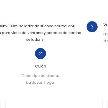
Ve
3
Ha
di
2
Guión
Todo tipo de piedra,
baldosas, hogar