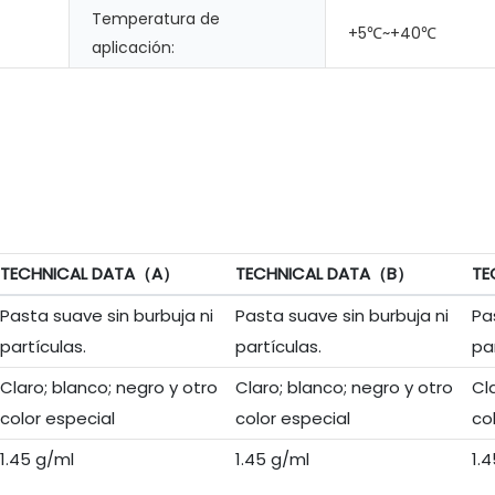
Temperatura de
+5℃~+40℃
aplicación:
TECHNICAL DATA（A）
TECHNICAL DATA（B）
TE
Pasta suave sin burbuja ni
Pasta suave sin burbuja ni
Pa
partículas.
partículas.
pa
Claro; blanco; negro y otro
Claro; blanco; negro y otro
Cl
color especial
color especial
co
1.45 g/ml
1.45 g/ml
1.