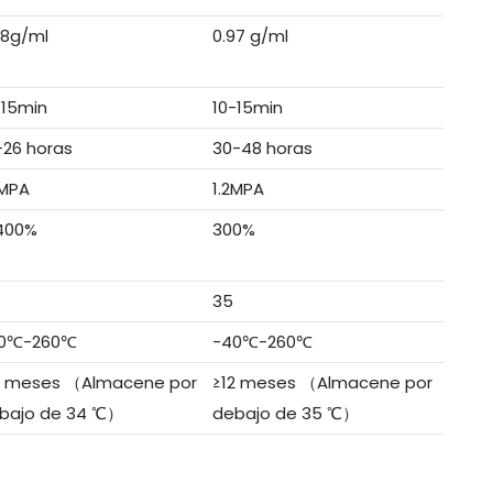
98g/ml
0.97 g/ml
-15min
10-15min
-26 horas
30-48 horas
3MPA
1.2MPA
400%
300%
35
0℃-260℃
-40℃-260℃
2 meses （Almacene por
≥12 meses （Almacene por
bajo de 34 ℃）
debajo de 35 ℃）