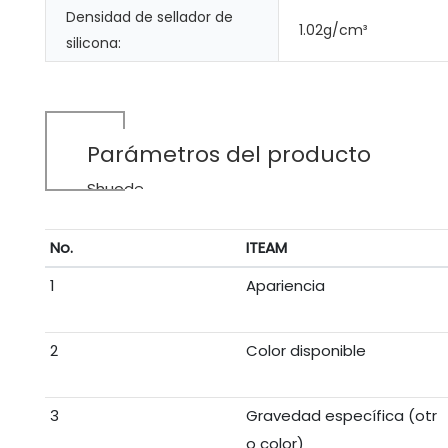
Densidad de sellador de
1.02g/cm³
silicona:
Parámetros del producto
Shuode
No.
ITEAM
1
Apariencia
2
Color disponible
3
Gravedad específica (otr
o color)