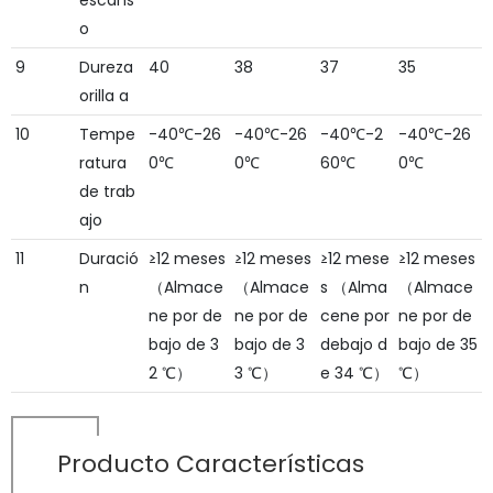
escans
o
9
Dureza
40
38
37
35
orilla a
10
Tempe
-40℃-26
-40℃-26
-40℃-2
-40℃-26
ratura
0℃
0℃
60℃
0℃
de trab
ajo
11
Duració
≥12 meses
≥12 meses
≥12 mese
≥12 meses
n
（Almace
（Almace
s （Alma
（Almace
ne por de
ne por de
cene por
ne por de
bajo de 3
bajo de 3
debajo d
bajo de 35
2 ℃）
3 ℃）
e 34 ℃）
℃）
Producto
Características