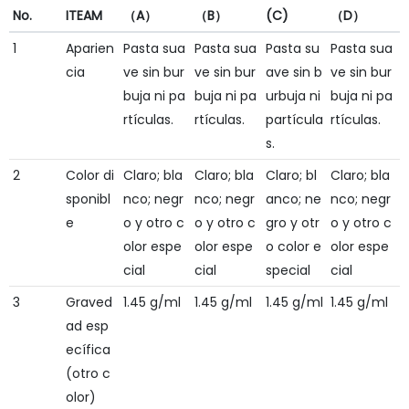
No.
ITEAM
（A）
（B）
(C)
（D）
1
Aparien
Pasta sua
Pasta sua
Pasta su
Pasta sua
cia
ve sin bur
ve sin bur
ave sin b
ve sin bur
buja ni pa
buja ni pa
urbuja ni
buja ni pa
rtículas.
rtículas.
partícula
rtículas.
s.
2
Color di
Claro; bla
Claro; bla
Claro; bl
Claro; bla
sponibl
nco; negr
nco; negr
anco; ne
nco; negr
e
o y otro c
o y otro c
gro y otr
o y otro c
olor espe
olor espe
o color e
olor espe
cial
cial
special
cial
3
Graved
1.45 g/ml
1.45 g/ml
1.45 g/ml
1.45 g/ml
ad esp
ecífica
(otro c
olor)