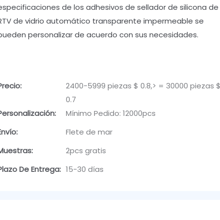
especificaciones de los adhesivos de sellador de silicona de
RTV de vidrio automático transparente impermeable se
pueden personalizar de acuerdo con sus necesidades.
Precio:
2400-5999 piezas $ 0.8,> = 30000 piezas 
0.7
Personalización:
Mínimo Pedido: 12000pcs
Envío:
Flete de mar
Muestras:
2pcs gratis
Plazo De Entrega:
15-30 días