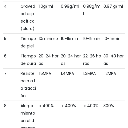
4
Graved
1.0g/ml
0.99g/ml
0.98g/m
0.97 g/ml
ad esp
l
ecífica
(claro)
5
Tiempo
10mínimo
10-15min
10-15min
10-15min
de piel
6
Tiempo
20-24 hor
20-24 hor
22-26 ho
30-48 hor
de cura
as
as
ras
as
7
Resiste
1.5MPA
1.4MPA
1.3MPA
1.2MPA
ncia a l
a tracci
ón
8
Alarga
＞400%
＞400%
＞400%
300%
miento
en el d