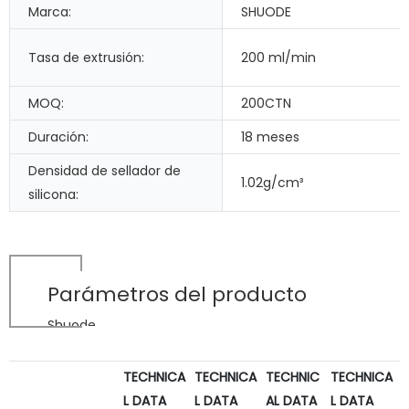
Marca:
SHUODE
Tasa de extrusión:
200 ml/min
MOQ:
200CTN
Duración:
18 meses
Densidad de sellador de
1.02g/cm³
silicona:
Parámetros del producto
Shuode
TECHNICA
TECHNICA
TECHNIC
TECHNICA
L DATA
L DATA
AL DATA
L DATA