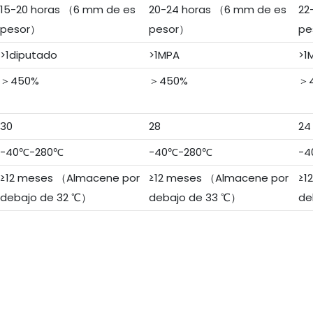
15-20 horas （6 mm de es
20-24 horas （6 mm de es
22
pesor）
pesor）
pe
>1diputado
>1MPA
>1
＞450%
＞450%
＞
30
28
24
-40℃-280℃
-40℃-280℃
-4
≥12 meses （Almacene por
≥12 meses （Almacene por
≥1
debajo de 32 ℃）
debajo de 33 ℃）
de