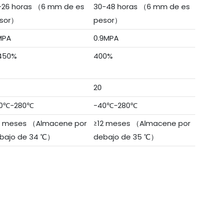
-26 horas （6 mm de es
30-48 horas （6 mm de es
sor）
pesor）
MPA
0.9MPA
450%
400%
20
0℃-280℃
-40℃-280℃
2 meses （Almacene por
≥12 meses （Almacene por
bajo de 34 ℃）
debajo de 35 ℃）