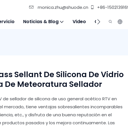
monica.zhu@shuode.cn
+86-150213916
ervicio
Noticias & Blog
Video
Contáctenos
ss Sellant De Silicona De Vidrio
a De Meteoratura Sellador
V de sellador de silicona de uso general acético RTV en
el mercado, tiene ventajas sobresalientes incomparables
encia, etc., y disfruta de una buena reputación en el
 productos pasados y los mejora continuamente. Las