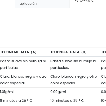
+5℃~+40℃
aplicación:
TECHNICAL DATA（A）
TECHNICAL DATA（B）
TE
Pasta suave sin burbuja ni
Pasta suave sin burbuja ni
Pa
partículas.
partículas.
pa
Claro; blanco; negro y otro
Claro; blanco; negro y otro
Cl
color especial
color especial
co
1.01g/ml
0.99g/ml
0.
8 minutos a 25 ° C
10 minutos a 25 ° C
10