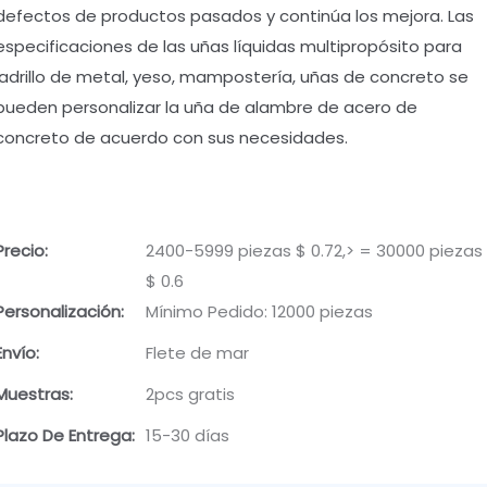
defectos de productos pasados y continúa los mejora. Las
especificaciones de las uñas líquidas multipropósito para
ladrillo de metal, yeso, mampostería, uñas de concreto se
pueden personalizar la uña de alambre de acero de
concreto de acuerdo con sus necesidades.
Precio:
2400-5999 piezas $ 0.72,> = 30000 piezas
$ 0.6
Personalización:
Mínimo Pedido: 12000 piezas
Envío:
Flete de mar
Muestras:
2pcs gratis
Plazo De Entrega:
15-30 días