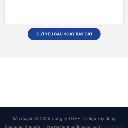
GỬI YÊU CẦU NGAY BÂY GIỜ
Bản quyền © 2025 Công ty TNHH Tài liệu xây dựng
Shanghai Shuode. - www.shuodeadesove.com |
SITEMAP