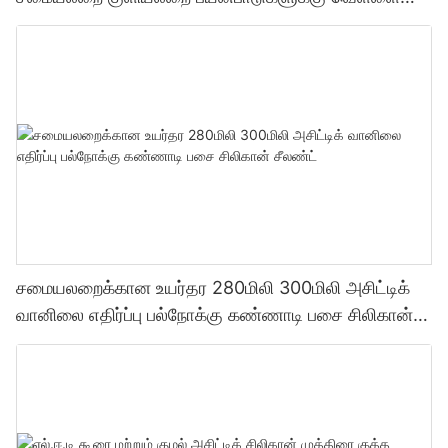
சிலிகான் முத்திரை குத்த பயன்படும் மெழுகு போன்ற ஒரு
வகை
சமையலறைக்கான உயர்தர 280மிலி 300மிலி அசிட்டிக்
வானிலை எதிர்ப்பு பல்நோக்கு கண்ணாடி பசை சிலிகான்
சீலண்ட்