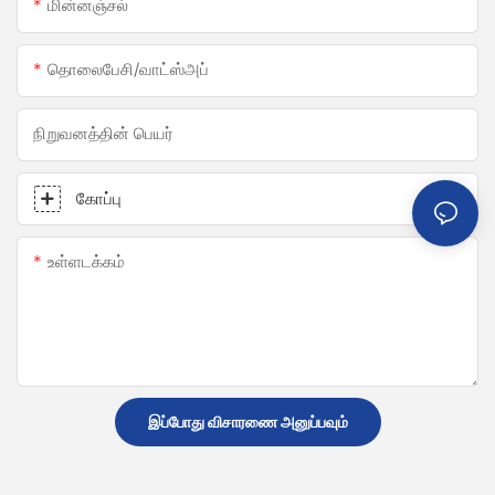
மின்னஞ்சல்
தொலைபேசி/வாட்ஸ்அப்
நிறுவனத்தின் பெயர்
கோப்பு
உள்ளடக்கம்
இப்போது விசாரணை அனுப்பவும்