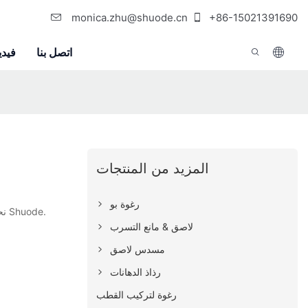
monica.zhu@shuode.cn
+86-15021391690
اتصل بنا
فيدي
المزيد من المنتجات
رغوة بو
. الآن أنت تعلم بالفعل أنه مهما كان ما تبحث عنه، فمن المؤكد أنك ستجده على Shuode. نحن نضمن أنه موجود هنا على Shuode.
لاصق & مانع التسرب
مسدس لاصق
رذاذ الدهانات
رغوة لتركيب القطب