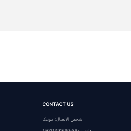
CONTACT US
شخص الاتصال: مونيكا
هاتف: +86-15021391690