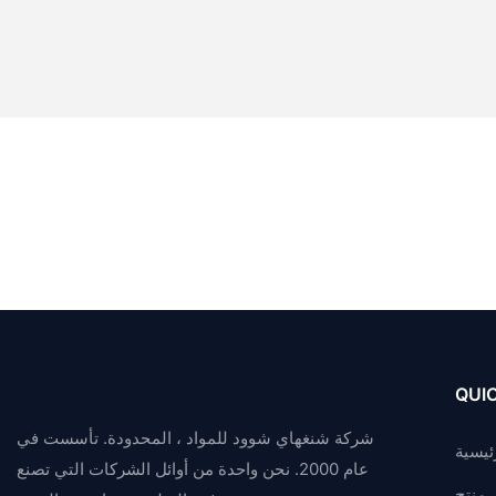
QUIC
شركة شنغهاي شوود للمواد ، المحدودة. تأسست في
ئيسية
عام 2000. نحن واحدة من أوائل الشركات التي تصنع
منتج