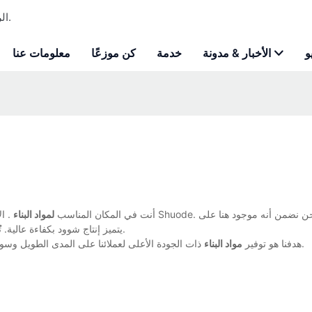
Shuode - الرغوة الرغوة المخصصة للبولي يوريثان ومصنعة لاصقة للبناء.
و
الأخبار & مدونة
خدمة
كن موزعًا
معلومات عنا
أنت في المكان المناسب
لمواد البناء
يتميز إنتاج شوود بكفاءة عالية. تُعالَج المواد الخام باستخدام الحاسوب، مما يُنتج عنه هدرًا ضئيلًا في مواد البناء.
ذات الجودة الأعلى لعملائنا على المدى الطويل وسوف نتعاون بشكل نشط مع عملائنا لتقديم حلول فعالة وفوائد من حيث التكلفة.
هدفنا هو توفير
مواد البناء