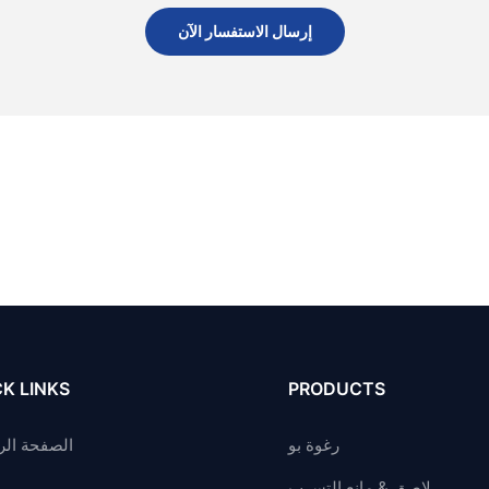
إرسال الاستفسار الآن
K LINKS
PRODUCTS
رغوة بو
الصفحة الر
لاصق & مانع التسرب