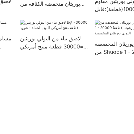
ولي يوريثين مقاوم
يوريثان منخفضة الكثافة من
للحريق >10000(قطعة):قابل
Shuode
للتفاوض(أيام) >=30000
إي
US الموردين
لاصق بناء من البولي يوريثين
مسامي
 يوريثان المخصصة
>=30000 قطعة منتج أمريكي
من Shuode 1 - 20000
للبيع بالجملة - شوود
(قطعة): 14 (أيام) موردو رغوة
 يوريثان المخصصة