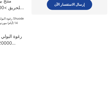
منتج ب
إرسال الاستفسار الآن
قطعة.7
رغوة البولي
البولي