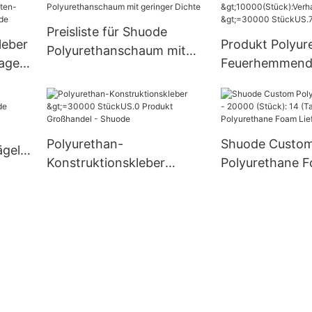
Preisliste für Shuode
leber
Produkt Polyur
Polyurethanschaum mit
Tage)
Feuerhemmen
geringer Dichte
>10000(Stück)
del -
ar(Tage) >=30
StückUS.7 Lief
Polyurethan-
Shuode Custo
ägel
Konstruktionskleber
Polyurethane F
>=30000 StückUS.0
20000 (Stück):
Produkt Großhandel -
Custom Polyur
Shuode
Foam Lieferant