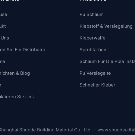
use
Pu Schaum
ukt
Klebstoff & Versiegelung
 Uns
Kleberwaffe
n Sie Ein Distributor
Sprühfarben
ice
Schaum Für Die Pole Insta
richten & Blog
Pu Versiegelte
o
Schneller Kleber
ktieren Sie Uns
hanghai Shuode Building Material Co., Ltd. - www.shuodeadh