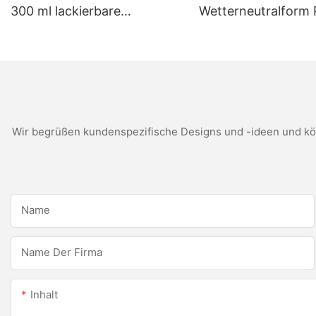
300 ml lackierbare
Wetterneutralform 
Konstruktion OEM
weißes
Acryldichtmittel
Silikondichtungsmit
Silikondichtmittel
Küchenbadanwend
Wir begrüßen kundenspezifische Designs und -ideen und kön
Name
Name Der Firma
Inhalt