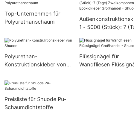
>=30000 StückUS.3
Verhandelbar (Tage)
Versorgung
>=30000 StückUS72
Top-Unternehmen für
Hersteller
Außenkonstruktionsk
Polyurethanschaum
1 - 5000 (Stück): 7 (
Zweikomponenten-
Epoxidkleber Großhan
Shuode
Polyurethan-
Flüssignägel für
Konstruktionskleber von
Wandfliesen Flüssign
Shuode
Großhandel - Shuode
Preisliste für Shuode Pu-
Schaumdichtstoffe