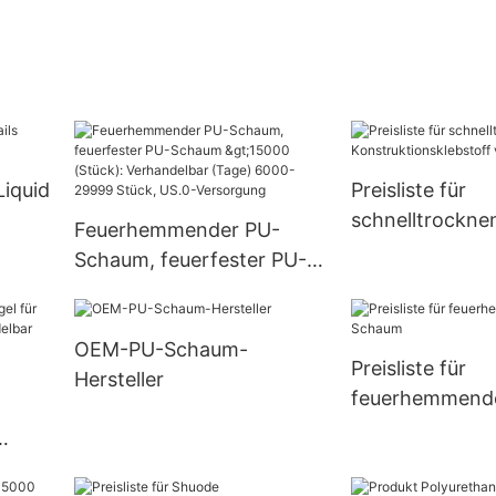
Liquid
Preisliste für
schnelltrockne
Feuerhemmender PU-
Konstruktionsk
Schaum, feuerfester PU-
von Shuode
Schaum >15000 (Stück):
Verhandelbar (Tage)
OEM-PU-Schaum-
6000-29999 Stück, US.0-
Preisliste für
Hersteller
Versorgung
feuerhemmend
Schaum