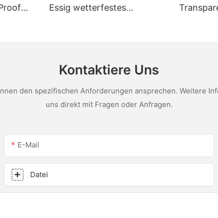
Proof
Essig wetterfestes
Transpar
Mehrzweckglaskleber
Fabrikpr
tel für
Silikondichtungsmittel für
und Dach
ungen
die Küche
Essigsili
Kontaktiere Uns
nen den spezifischen Anforderungen ansprechen. Weitere Infor
uns direkt mit Fragen oder Anfragen.
E-Mail
Datei