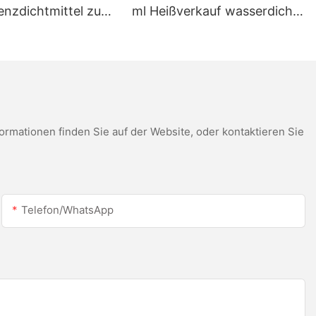
enzdichtmittel zum
ml Heißverkauf wasserdichte
eis für LED-Dach-
weiße Essigsäure -
rinnen-
Silikondichtmittel für
kondichtmittel
Edelstahl
mationen finden Sie auf der Website, oder kontaktieren Sie
Telefon/WhatsApp