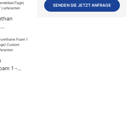
SENDEN SIE JETZT ANFRAGE
ethan
d
:Verhandelb
000
eranten
m
oam 1 -
 14 (Tage)
ethane
en