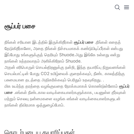
சூப்பர் பசை
நீங்கள் சரியான இடத்தில் இருக்கிறீர்கள்
சூப்பர் பசை
.நீங்கள் எதைத்
தேடுகிறீர்களோ, அதை நீங்கள் நிச்சயமாகக் கண்டுபிடிப்பீர்கள் என்பது
இப்போது உங்களுக்குத் தெரியும் Shuode.அது இங்கே உள்ளது என்று
நாங்கள் உத்தரவாதம் அளிக்கிறோம் Shuode.
அதன் எரிபொருள் செயல்திறனுக்கு நன்றி, இந்த தயாரிப்பு நிறுவனங்கள்
செயல்பாட்டின் போது CO2 உமிழ்வைக் குறைக்கவும், நீண்ட காலத்திற்கு
பசுமையான தடத்தை அதிகரிக்கவும் பெரிதும் உதவுகிறது. .
மிக உயர்ந்த தரத்தை வழங்குவதை நோக்கமாகக் கொண்டுள்ளோம்
சூப்பர்
பசை
.எங்கள் நீண்டகால வாடிக்கையாளர்களுக்காக, பயனுள்ள தீர்வுகள்
மற்றும் செலவு நன்மைகளை வழங்க எங்கள் வாடிக்கையாளர்களுடன்
நாங்கள் தீவிரமாக ஒத்துழைப்போம்.
தொடர்புடைய தயாரிப்புகள்