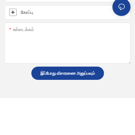
கோப்பு
உள்ளடக்கம்
இப்போது விசாரணை அனுப்பவும்