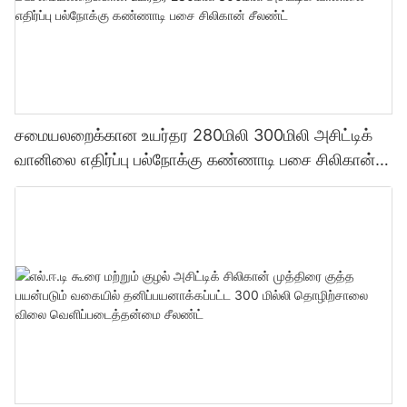
சமையலறைக்கான உயர்தர 280மிலி 300மிலி அசிட்டிக்
வானிலை எதிர்ப்பு பல்நோக்கு கண்ணாடி பசை சிலிகான்
சீலண்ட்