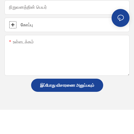
நிறுவனத்தின் பெயர்
கோப்பு
உள்ளடக்கம்
இப்போது விசாரணை அனுப்பவும்