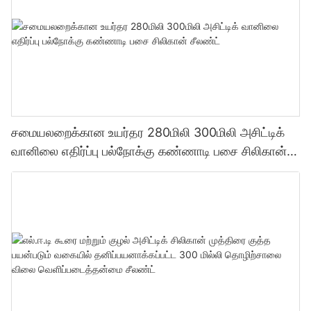
சமையலறைக்கான உயர்தர 280மிலி 300மிலி அசிட்டிக்
வானிலை எதிர்ப்பு பல்நோக்கு கண்ணாடி பசை சிலிகான்
சீலண்ட்