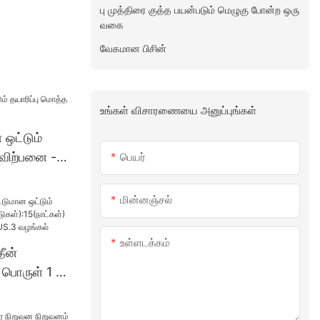
பு முத்திரை குத்த பயன்படும் மெழுகு போன்ற ஒரு
வகை
வேகமான பிசின்
உங்கள் விசாரணையை அனுப்புங்கள்
ன ஒட்டும்
 விற்பனை -
பெயர்
மின்னஞ்சல்
உள்ளடக்கம்
தீன்
 பொருள் 1 -
்):15(நாட்க