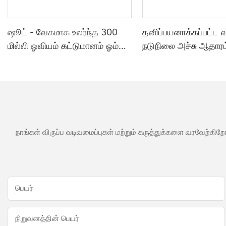
ஷூட் - வேகமாக உலர்ந்த 300
தனிப்பயனாக்கப்பட்ட
மில்லி ஓவியம் கட்டுமானம் ஓம்
நடுநிலை அச்சு ஆதாரம
அக்ரிலிக் முத்திரை குத்த
சமையலறை குளியலற
பயன்படும் மெழுகு போன்ற ஒரு
பயன்பாடுகளுக்கு வ
வகை முத்திரை குத்த பயன்படும்
சிலிகான் முத்திரை கு
மெழுகு போன்ற ஒரு வகை
பயன்படும் மெழுகு போ
வகை
நாங்கள் விருப்ப வடிவமைப்புகள் மற்றும் கருத்துக்களை வரவேற்கிறோ
பெயர்
நிறுவனத்தின் பெயர்