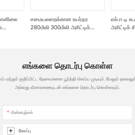
 வானிலை
சமையலறைக்கான உயர்தர
எல்.ஈ.டி க
்
280மிலி 300மிலி அசிட்டிக்
அசிட்டிக் 
ை
வானிலை எதிர்ப்பு பல்நோக்கு
குத்த பயன
ெள்ளை
கண்ணாடி பசை சிலிகான்
தனிப்பயனா
த்த
சீலண்ட்
தொழிற்ச
ன்ற ஒரு
வெளிப்பட
எங்களை தொடர்பு கொள்ள
ம் மற்றும் குறிப்பிட்ட தேவைகளை பூர்த்தி செய்ய முடியும். மேலும் தக
அல்லது விசாரணையுடன் எங்களை தொடர்பு கொள்ளவும்.
மின்னஞ்சல்
கோப்பு