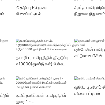
து
துண்டுகள்US.3 
தீ தடுப்பு Pu நுரை
சிறந்த பாலியூரிதீ
னம்
விலைப்பட்டியல்
நிறுவன நிறுவனம
்
ஷூடேவின் பாலியூ
கட்டுமான பிசின்
தயாரிப்பு பாலியூரிதீன் தீ தடுப்பு
>10000(துண்டுகள்):பேச்சுவா
ர்த்தைக்குட்பட்டது(நாட்கள்)
>=30000 துண்டுகள்US.7
சப்ளையர்கள்
ஷூடே பு ஃபோம் ச
விலைப்பட்டியல்
்டும்
ஷூட் தனிப்பயன் பாலியூரிதீன்
நுரை 1 -