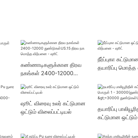
நீர்ப்புகா கட்டுமா
கண்ணாடிகளுக்கான திரவ
தயாரிப்பு மொத்த
நகங்கள் 2400-12000
ஷூட்
துண்டுகள்US.15 திரவ நக
மொத்த விற்பனை - ஷூட்
ஷூட் விரைவு உலர் கட்டுமான
தயாரிப்பு பாலியூரி
ஒட்டும் விலைப்பட்டியல்
கட்டுமான ஒட்டும்
30000(துண்டுகள
ள்) >=30000