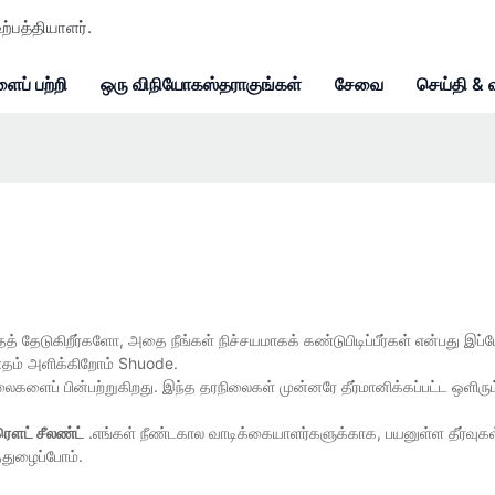
ற்பத்தியாளர்.
ைப் பற்றி
ஒரு விநியோகஸ்தராகுங்கள்
சேவை
செய்தி & 
ைத் தேடுகிறீர்களோ, அதை நீங்கள் நிச்சயமாகக் கண்டுபிடிப்பீர்கள் என்பது இப்
வாதம் அளிக்கிறோம் Shuode.
ைகளைப் பின்பற்றுகிறது. இந்த தரநிலைகள் முன்னரே தீர்மானிக்கப்பட்ட ஒளிர
ரௌட் சீலண்ட்
.எங்கள் நீண்டகால வாடிக்கையாளர்களுக்காக, பயனுள்ள தீர்வுகள்
துழைப்போம்.