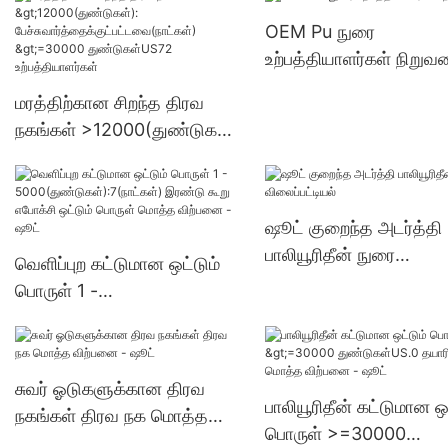
பேச்சுவார்த்தைக்குட்பட்ட
OEM Pu நுரை
(நாட்கள்) 6000-29999
உற்பத்தியாளர்கள் நிறுவ
துண்டுகள்US.0 வழங்கல
மரத்திற்கான சிறந்த திரவ
நகங்கள் >12000(துண்டுகள்):
பேச்சுவார்த்தைக்குட்பட்டவை(
நாட்கள்) >=30000
துண்டுகள்US72
ஷூட் குறைந்த அடர்த்தி
உற்பத்தியாளர்கள்
பாலியூரிதீன் நுரை
வெளிப்புற கட்டுமான ஒட்டும்
விலைப்பட்டியல்
பொருள் 1 -
5000(துண்டுகள்):7(நாட்கள்)
இரண்டு கூறு எபோக்சி ஒட்டும்
பொருள் மொத்த விற்பனை -
சுவர் ஓடுகளுக்கான திரவ
ஷூட்
பாலியூரிதீன் கட்டுமான ஒட
நகங்கள் திரவ நக மொத்த
பொருள் >=30000
விற்பனை - ஷூட்