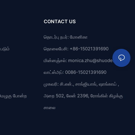
CONTACT US
தொடர்பு நபர்: மோனிகா
படும்
தொலைபேசி: +86-15021391690
மின்னஞ்சல்:
monica.zhu@shuode.cn
வாட்ஸ்அப்: 0086-15021391690
முகவரி: சி.என்., சாங்ஜியாங், ஷாங்காய் ,
் மெழுகு போன்ற
அறை 502, லேன் 2396, ரோங்கிள் கிழக்கு
சாலை