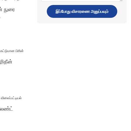
வழங்கல்
ன் நுரை
இப்போது விசாரணை அனுப்பவும்
்
ரிதீன்
ீலண்ட்