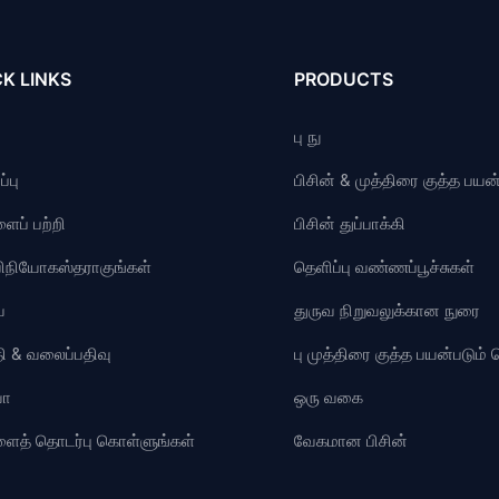
K LINKS
PRODUCTS
பு நு
்பு
பிசின் & முத்திரை குத்த பயன்
ைப் பற்றி
பிசின் துப்பாக்கி
விநியோகஸ்தராகுங்கள்
தெளிப்பு வண்ணப்பூச்சுகள்
ை
துருவ நிறுவலுக்கான நுரை
ி & வலைப்பதிவு
பு முத்திரை குத்த பயன்படும
யோ
ஒரு வகை
ளைத் தொடர்பு கொள்ளுங்கள்
வேகமான பிசின்