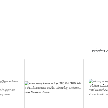
ு
20000(துண்டுகள்):14(நாட்க
்
ள்) தனிப்பயன் பாலியூரிதீன்
நுரை சப்ளையர்கள்
பு முத்திரை