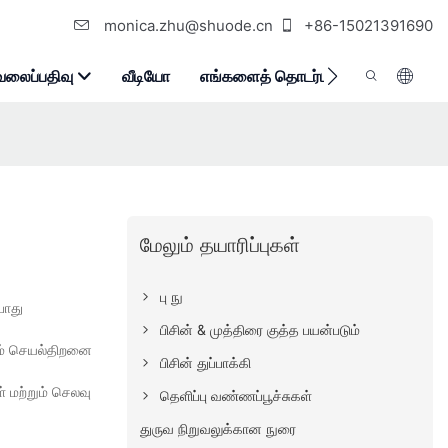
monica.zhu@shuode.cn
+86-15021391690
வலைப்பதிவு
வீடியோ
எங்களைத் தொடர்பு கொள்ளுங்கள்
மேலும் தயாரிப்புகள்
பு நு
போது
பிசின் & முத்திரை குத்த பயன்படும்
ும் செயல்திறனை
பிசின் துப்பாக்கி
 மற்றும் செலவு
தெளிப்பு வண்ணப்பூச்சுகள்
துருவ நிறுவலுக்கான நுரை