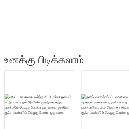
துண்டுகள்US.0 தயாரிப்ப
மொத்த விற்பனை - ஷூட
உனக்கு பிடிக்கலாம்