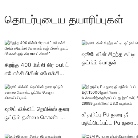
தொடர்புடைய தயாரிப்புகள்
ஷூடேவின் சிறந்த கட்டிட
ஒட்டும் பொருள்
சிறந்த 400 மில்லி கிர out ட்
எபோக்சி பிசின் எபோக்சி
மொசைக் கூழ் நீச்சல் குளம்
பீங்கான் ஓடு கிர out ட்
சீலண்ட்
ஷூட் லிக்விட் நெயில்ஸ் தரை
தீ தடுப்பு Pu நுரை தீ
ஒட்டும் தன்மை கொண்ட
மதிப்பிடப்பட்ட Pu நுரை
ஒட்டும் பொருள் விலைப்பட்டியல்
>15000(துண்டுகள்):