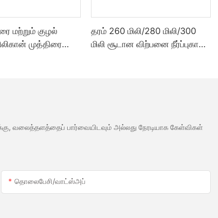
ூரை மற்றும் குழல்
தரம் 260 மிலி/280 மிலி/300
சிலிகான் முத்திரை
மிலி சூடான விற்பனை நீர்ப்புகா
்படும் வகையில்
வெள்ளை அசிட்டிக் சிலிகான்
க்கப்பட்ட 300 மில்லி
முத்திரை குத்த பயன்படும்
ாலை விலை
மெழுகு போன்ற ஒரு வகை எஃகு
ைத்தன்மை சீலண்ட்
வலுக்கு, வலைத்தளத்தைப் பார்வையிடவும் அல்லது நேரடியாக கேள்விகள்
தொலைபேசி/வாட்ஸ்அப்