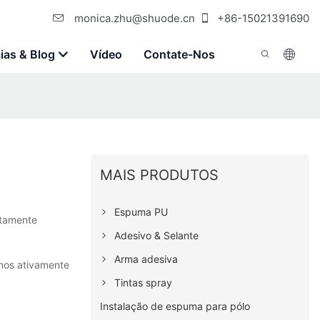
monica.zhu@shuode.cn
+86-15021391690
ias & Blog
Vídeo
Contate-Nos
MAIS PRODUTOS
Espuma PU
rtamente
Adesivo & Selante
Arma adesiva
emos ativamente
Tintas spray
Instalação de espuma para pólo