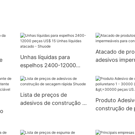
Atacado de pro
Unhas líquidas para
e
adesivos imperm
espelhos 2400-12000
para construçã
peças US$ 15 Unhas
líquidas atacado - Shuode
Lista de preços de
Produto Adesiv
adesivos de construção de
construção de 
no
secagem rápida Shuode
1 - 30000 (peça
(dias) >=30000
no
US.3 Fornecim