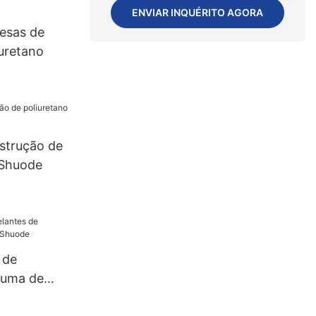
ENVIAR INQUÉRITO AGORA
resas de
uretano
strução de
 Shuode
 de
puma de
uode