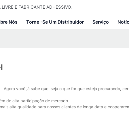
LIVRE E FABRICANTE ADHESSIVO.
bre Nós
Torne -se Um Distribuidor
Serviço
Notíc
l
l
. Agora você já sabe que, seja o que for que esteja procurando, ce
lém de alta participação de mercado.
mais alta qualidade para nossos clientes de longa data e cooperar