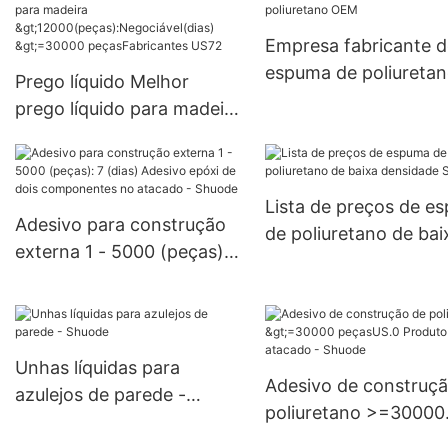
resistente ao fogo >
(peças): negociável (
Empresa fabricante d
6000-29999 peças E
espuma de poliureta
Prego líquido Melhor
Fornecimento
OEM
prego líquido para madeira
>12000(peças):Negociável
(dias) >=30000
peçasFabricantes US72
Lista de preços de e
Adesivo para construção
de poliuretano de bai
externa 1 - 5000 (peças):
densidade Shuode
7 (dias) Adesivo epóxi de
dois componentes no
atacado - Shuode
Unhas líquidas para
Adesivo de construç
azulejos de parede -
poliuretano >=30000
Shuode
peçasUS.0 Produto