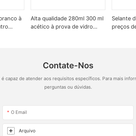
 branco à
Alta qualidade 280ml 300 ml
Selante d
tro
acético à prova de vidro
preços de
multiuso selante de silicone
personali
eiro de
para cozinha
LED e sel
 de
acético d
Contate-Nos
 capaz de atender aos requisitos específicos. Para mais infor
perguntas ou dúvidas.
O Email
Arquivo