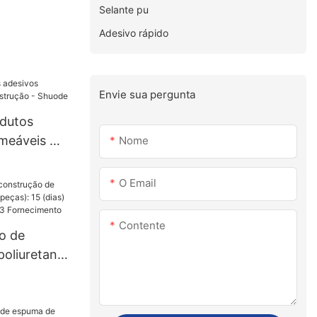
Selante pu
Adesivo rápido
Envie sua pergunta
dutos
eáveis ​​
Nome
o - Shuode
O Email
Contente
o de
poliuretano
s): 15
 peças
ento