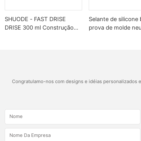
SHUODE - FAST DRISE
Selante de silicone
DRISE 300 ml Construção
prova de molde neu
pintável OEM Selante de
personalizado para
silicone de acrílico de acrílico
aplicações de banh
selante
cozinha aplicações
banheiro
Congratulamo-nos com designs e idéias personalizados e é
Nome
Nome Da Empresa