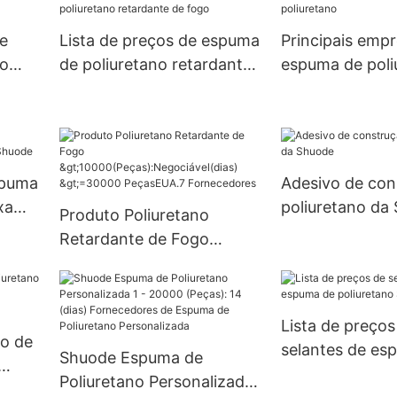
15000
dias)
e
Lista de preços de espuma
Principais emp
UA.0
no
de poliuretano retardante
espuma de poli
de fogo
spuma
Adesivo de con
xa
poliuretano da
Produto Poliuretano
Retardante de Fogo
>10000(Peças):Negociável
(dias) >=30000
PeçasEUA.7 Fornecedores
Lista de preços
ão de
selantes de es
Shuode Espuma de
poliuretano Sh
Poliuretano Personalizada