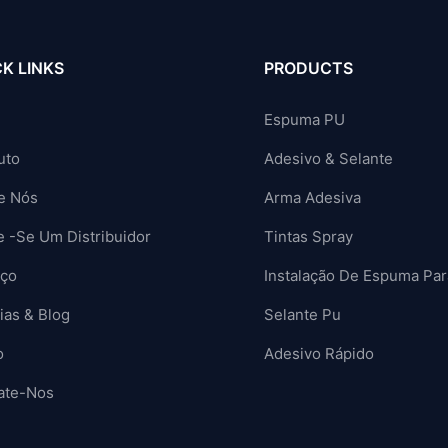
K LINKS
PRODUCTS
Espuma PU
uto
Adesivo & Selante
e Nós
Arma Adesiva
e -se Um Distribuidor
Tintas Spray
iço
Instalação De Espuma Par
ias & Blog
Selante Pu
o
Adesivo Rápido
ate-Nos