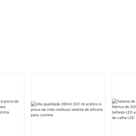
1 - 20000 (Peças): 14
(dias) Fornecedores de
Espuma de Poliuretano
Personalizada