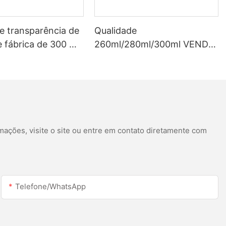
e transparência de
Qualidade
 fábrica de 300 ml
260ml/280ml/300ml VENDA
zada para telhado
HOT HOT SEALANTE DE
ante de silicone
SILICONE ACETICA
e calha LED
BRANCO DE SILUS
mações, visite o site ou entre em contato diretamente com
Telefone/WhatsApp