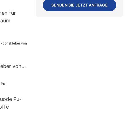
kUS.3
SENDEN SIE JETZT ANFRAGE
en für
haum
leber von
Shuode Pu-
offe