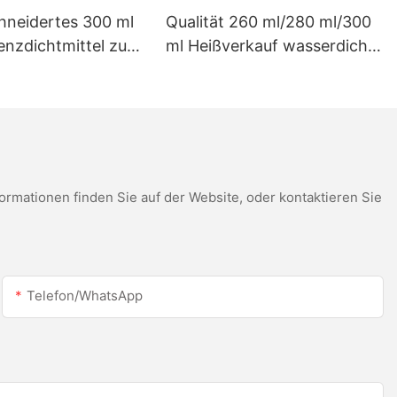
neidertes 300 ml
Qualität 260 ml/280 ml/300
enzdichtmittel zum
ml Heißverkauf wasserdichte
eis für LED-Dach-
weiße Essigsäure -
rinnen-
Silikondichtmittel für
kondichtmittel
Edelstahl
mationen finden Sie auf der Website, oder kontaktieren Sie
Telefon/WhatsApp