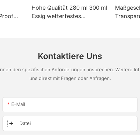
Hohe Qualität 280 ml 300 ml
Maßgesch
Proof
Essig wetterfestes
Transpar
Mehrzweckglaskleber
Fabrikpr
tel für
Silikondichtungsmittel für
und Dach
ungen
die Küche
Essigsili
Kontaktiere Uns
nen den spezifischen Anforderungen ansprechen. Weitere Infor
uns direkt mit Fragen oder Anfragen.
E-Mail
Datei