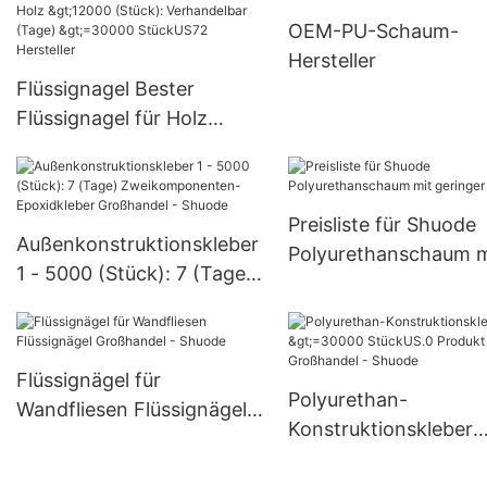
Verhandelbar (Tage)
OEM-PU-Schaum-
6000-29999 Stück, U
Hersteller
Versorgung
Flüssignagel Bester
Flüssignagel für Holz
>12000 (Stück):
Verhandelbar (Tage)
>=30000 StückUS72
Preisliste für Shuode
Hersteller
Außenkonstruktionskleber
Polyurethanschaum m
1 - 5000 (Stück): 7 (Tage)
geringer Dichte
Zweikomponenten-
Epoxidkleber Großhandel -
Shuode
Flüssignägel für
Polyurethan-
Wandfliesen Flüssignägel
Konstruktionskleber
Großhandel - Shuode
>=30000 StückUS.0