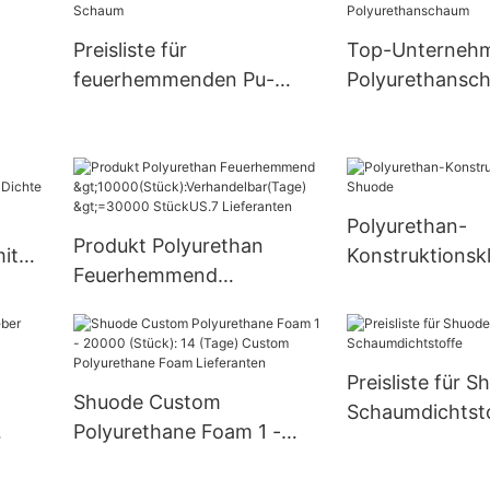
>=30000 Stüc
S.0-
Versorgung
Preisliste für
Top-Unternehm
feuerhemmenden Pu-
Polyurethansc
Schaum
Polyurethan-
Produkt Polyurethan
it
Konstruktionsk
Feuerhemmend
Shuode
>10000(Stück):Verhandelb
ar(Tage) >=30000
StückUS.7 Lieferanten
Preisliste für 
Shuode Custom
Schaumdichtst
Polyurethane Foam 1 -
20000 (Stück): 14 (Tage)