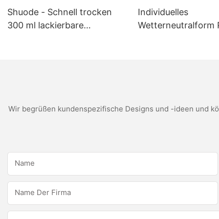
Shuode - Schnell trocken
Individuelles
300 ml lackierbare
Wetterneutralform 
Konstruktion OEM
weißes
Acryldichtmittel
Silikondichtungsmit
Silikondichtmittel
Küchenbadanwend
Wir begrüßen kundenspezifische Designs und -ideen und kön
Name
Name Der Firma