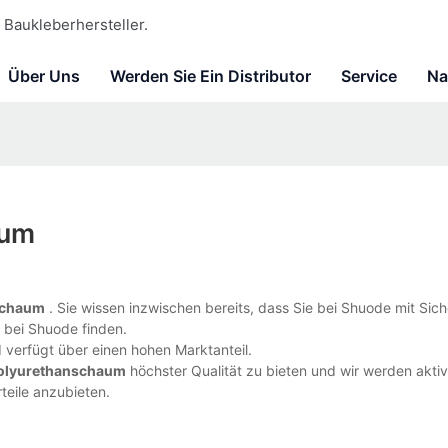
Baukleberhersteller.
Über Uns
Werden Sie Ein Distributor
Service
Na
aum
schaum
. Sie wissen inzwischen bereits, dass Sie bei Shuode mit Sich
r bei Shuode finden.
 verfügt über einen hohen Marktanteil.
olyurethanschaum
höchster Qualität zu bieten und wir werden aktiv
eile anzubieten.