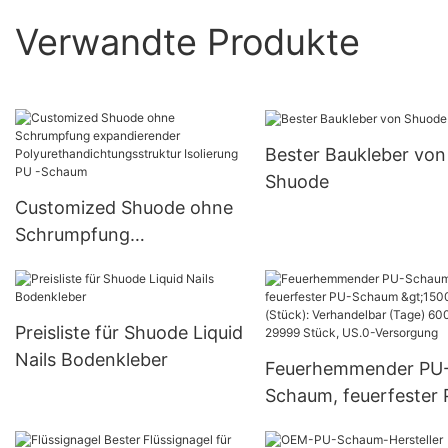
Verwandte Produkte
Bester Baukleber von
Shuode
Customized Shuode ohne
Schrumpfung
expandierender
Polyurethandichtungsstru
ktur Isolierung PU -
Preisliste für Shuode Liquid
Schaum
Nails Bodenkleber
Feuerhemmender PU
Schaum, feuerfester 
Schaum >15000 (Stüc