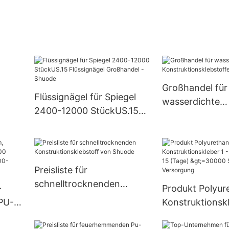
Großhandel für
Flüssignägel für Spiegel
wasserdichte
2400-12000 StückUS.15
Konstruktionskl
Flüssignägel Großhandel -
Shuode
Shuode
Preisliste für
schnelltrocknenden
-
Produkt Polyur
Konstruktionsklebstoff
PU-
Konstruktionskl
von Shuode
k):
30000 (Stück):