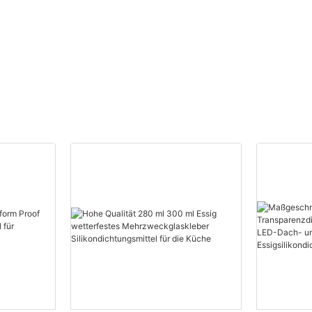
-
Custom Polyurethane
Foam Lieferanten