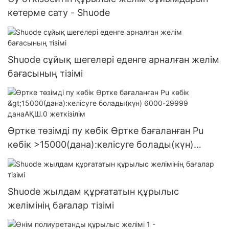
көтерме сату - Shuode
Shuode сұйық шегелері еденге арналған желім
бағасының тізімі
Өртке төзімді пу көбік Өртке бағаланған Pu
көбік >15000(дана):келісуге болады(күн)
6000-29999 данаАҚШ.0 жеткізілім
Shuode жылдам құрғататын құрылыс
желімінің бағалар тізімі