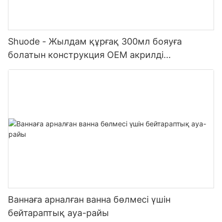
Shuode - Жылдам құрғақ 300мл бояуға
болатын конструкция OEM акрилді
тығыздағыш Силиконды тығыздағыш
Ваннаға арналған ванна бөлмесі үшін
бейтараптық ауа-райы