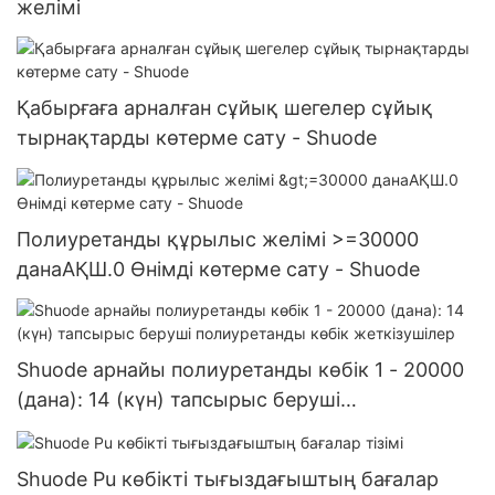
желімі
Қабырғаға арналған сұйық шегелер сұйық
тырнақтарды көтерме сату - Shuode
Полиуретанды құрылыс желімі >=30000
данаАҚШ.0 Өнімді көтерме сату - Shuode
Shuode арнайы полиуретанды көбік 1 - 20000
(дана): 14 (күн) тапсырыс беруші
полиуретанды көбік жеткізушілер
Shuode Pu көбікті тығыздағыштың бағалар