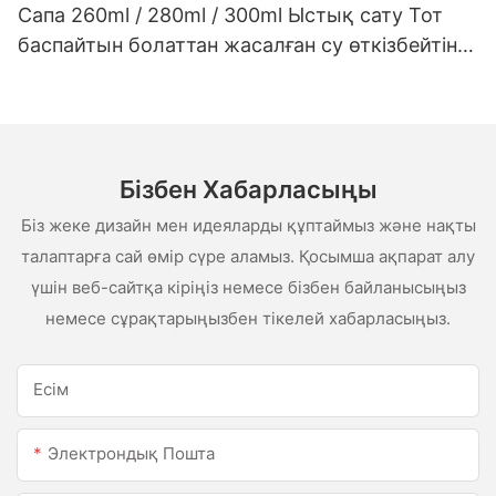
Сапа 260ml / 280ml / 300ml Ыстық сату Тот
баспайтын болаттан жасалған су өткізбейтін
ақ сценарий сценарийі
Бізбен Хабарласыңы
Біз жеке дизайн мен идеяларды құптаймыз және нақты
талаптарға сай өмір сүре аламыз. Қосымша ақпарат алу
үшін веб-сайтқа кіріңіз немесе бізбен байланысыңыз
немесе сұрақтарыңызбен тікелей хабарласыңыз.
Есім
Электрондық Пошта