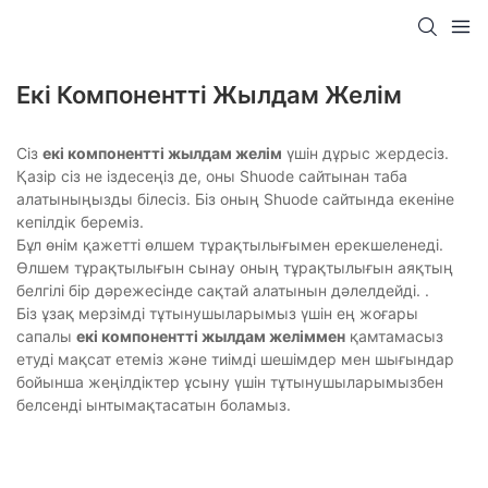
Екі Компонентті Жылдам Желім
Сіз
екі компонентті жылдам желім
үшін дұрыс жердесіз.
Қазір сіз не іздесеңіз де, оны Shuode сайтынан таба
алатыныңызды білесіз. Біз оның Shuode сайтында екеніне
кепілдік береміз.
Бұл өнім қажетті өлшем тұрақтылығымен ерекшеленеді.
Өлшем тұрақтылығын сынау оның тұрақтылығын аяқтың
белгілі бір дәрежесінде сақтай алатынын дәлелдейді. .
Біз ұзақ мерзімді тұтынушыларымыз үшін ең жоғары
сапалы
екі компонентті жылдам желіммен
қамтамасыз
етуді мақсат етеміз және тиімді шешімдер мен шығындар
бойынша жеңілдіктер ұсыну үшін тұтынушыларымызбен
белсенді ынтымақтасатын боламыз.