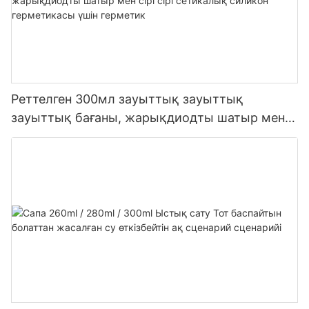
Реттелген 300мл зауыттық зауыттық
зауыттық бағаны, жарықдиодты шатыр мен
сірі сірі сетикалық силикон герметикасы үшін
герметик