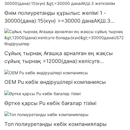
Өнім полиуретанды құрылыс желімі 1 -
30000(дана):15(күн) >=30000 данаАҚШ.3
жеткізілім
Сұйық тырнақ Ағашқа арналған ең жақсы
сұйық тырнақ >12000(дана):келісуге
болады(күн)>=30000данаUS72 Өндірушілер
OEM Pu көбік өндірушілері компаниясы
Өртке қарсы Pu көбік бағалар тізімі
Топ полиуретанды көбік компаниялары