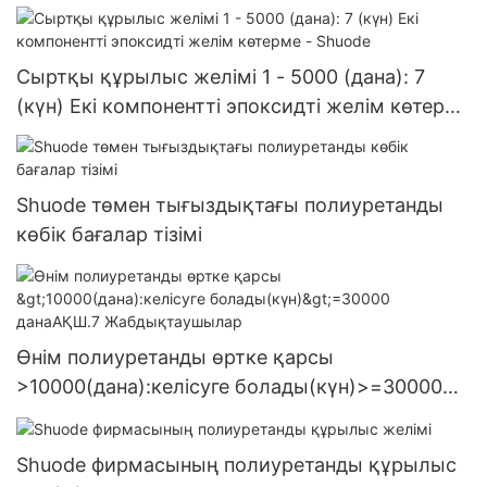
Сыртқы құрылыс желімі 1 - 5000 (дана): 7
(күн) Екі компонентті эпоксидті желім көтерме
- Shuode
Shuode төмен тығыздықтағы полиуретанды
көбік бағалар тізімі
Өнім полиуретанды өртке қарсы
>10000(дана):келісуге болады(күн)>=30000
данаАҚШ.7 Жабдықтаушылар
Shuode фирмасының полиуретанды құрылыс