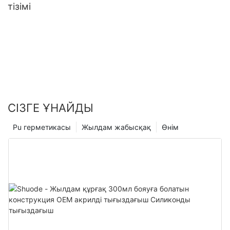
тізімі
СІЗГЕ ҰНАЙДЫ
Pu герметикасы
Жылдам жабысқақ
Өнім