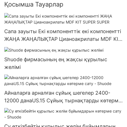
Қосымша Тауарлар
Сапа зауыты Екі компоненттік екі компонентті
ЖАҢА ЖАҢАЛЫҚТАР Цианоакрилаты MDF KIT
SUPER SUPER
Shuode фирмасының ең жақсы құрылыс
желімі
Айналарға арналған сұйық шегелер 2400-
12000 данаUS.15 Сұйық тырнақтарды көтерме
сату - Shuode
Су өткізбейтін құрылыс желім бұйымдарын