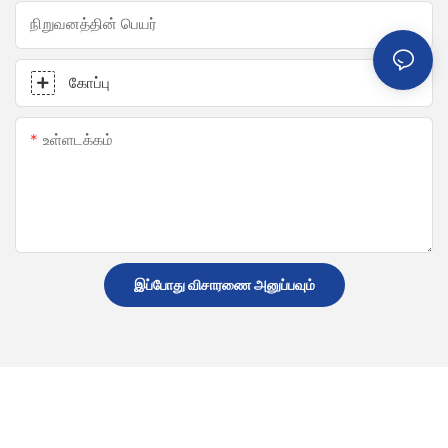
நிறுவனத்தின் பெயர்
கோப்பு
உள்ளடக்கம்
இப்போது விசாரணை அனுப்பவும்