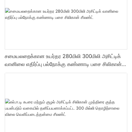
சமையலறைக்கான உயர்தர 280மிலி 300மிலி அசிட்டிக்
வானிலை எதிர்ப்பு பல்நோக்கு கண்ணாடி பசை சிலிகான்
சீலண்ட்