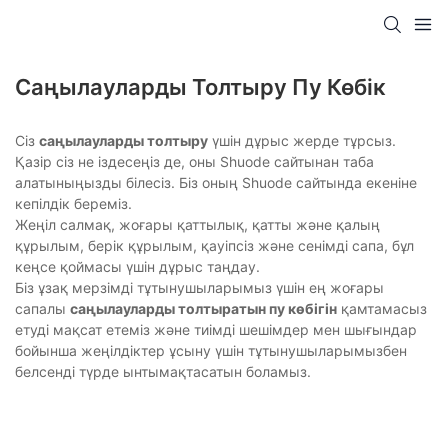
Саңылауларды Толтыру Пу Көбік
Сіз
саңылауларды толтыру
үшін дұрыс жерде тұрсыз.
Қазір сіз не іздесеңіз де, оны Shuode сайтынан таба
алатыныңызды білесіз. Біз оның Shuode сайтында екеніне
кепілдік береміз.
Жеңіл салмақ, жоғары қаттылық, қатты және қалың
құрылым, берік құрылым, қауіпсіз және сенімді сапа, бұл
кеңсе қоймасы үшін дұрыс таңдау.
Біз ұзақ мерзімді тұтынушыларымыз үшін ең жоғары
сапалы
саңылауларды толтыратын пу көбігін
қамтамасыз
етуді мақсат етеміз және тиімді шешімдер мен шығындар
бойынша жеңілдіктер ұсыну үшін тұтынушыларымызбен
белсенді түрде ынтымақтасатын боламыз.