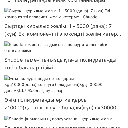
Топ полиуретанды көбік компаниялары
Сыртқы құрылыс желімі 1 - 5000 (дана): 7
(күн) Екі компонентті эпоксидті желім көтерме
- Shuode
Shuode төмен тығыздықтағы полиуретанды
көбік бағалар тізімі
Өнім полиуретанды өртке қарсы
>10000(дана):келісуге болады(күн)>=30000
данаАҚШ.7 Жабдықтаушылар