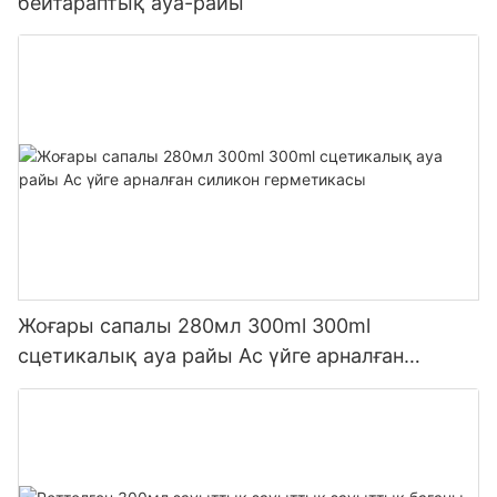
бейтараптық ауа-райы
Жоғары сапалы 280мл 300ml 300ml
сцетикалық ауа райы Ас үйге арналған
силикон герметикасы