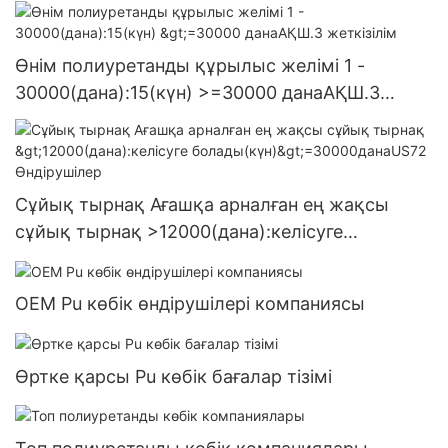
Өнім полиуретанды құрылыс желімі 1 -
30000(дана):15(күн) >=30000 данаАҚШ.3
жеткізілім
Сұйық тырнақ Ағашқа арналған ең жақсы
сұйық тырнақ >12000(дана):келісуге
болады(күн)>=30000данаUS72 Өндірушілер
OEM Pu көбік өндірушілері компаниясы
Өртке қарсы Pu көбік бағалар тізімі