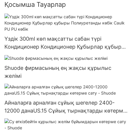
Қосымша Тауарлар
Үздік 300ml көп мақсатты сабан түрі
Кондиционер Кондиционер Құбырлар құбыры
Полиуретанды көбік Caulk PU PU көбік
Shuode фирмасының ең жақсы құрылыс
желімі
Айналарға арналған сұйық шегелер 2400-
12000 данаUS.15 Сұйық тырнақтарды көтерме
сату - Shuode