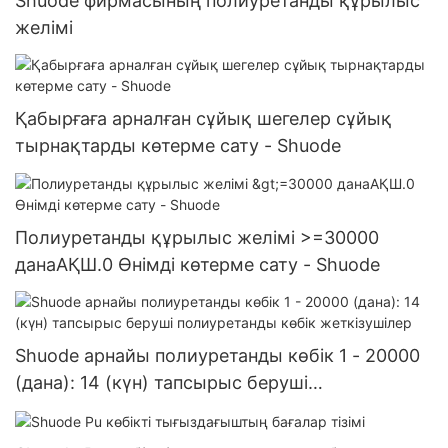
Shuode фирмасының полиуретанды құрылыс
желімі
Қабырғаға арналған сұйық шегелер сұйық
тырнақтарды көтерме сату - Shuode
Полиуретанды құрылыс желімі >=30000
данаАҚШ.0 Өнімді көтерме сату - Shuode
Shuode арнайы полиуретанды көбік 1 - 20000
(дана): 14 (күн) тапсырыс беруші
полиуретанды көбік жеткізушілер