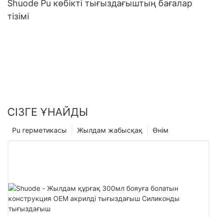
Shuode Pu көбікті тығыздағыштың бағалар
тізімі
СІЗГЕ ҰНАЙДЫ
Pu герметикасы
Жылдам жабысқақ
Өнім