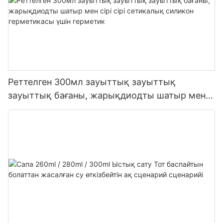
Реттелген 300мл зауыттық зауыттық
зауыттық бағаны, жарықдиодты шатыр мен
сірі сірі сетикалық силикон герметикасы үшін
герметик