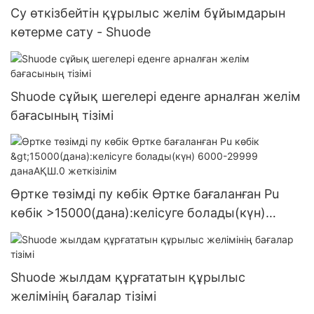
Су өткізбейтін құрылыс желім бұйымдарын
көтерме сату - Shuode
Shuode сұйық шегелері еденге арналған желім
бағасының тізімі
Өртке төзімді пу көбік Өртке бағаланған Pu
көбік >15000(дана):келісуге болады(күн)
6000-29999 данаАҚШ.0 жеткізілім
Shuode жылдам құрғататын құрылыс
желімінің бағалар тізімі