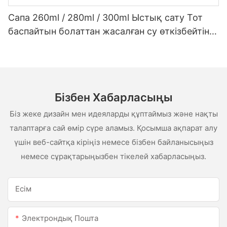
Сапа 260ml / 280ml / 300ml Ыстық сату Тот
баспайтын болаттан жасалған су өткізбейтін
ақ сценарий сценарийі
Бізбен Хабарласыңы
Біз жеке дизайн мен идеяларды құптаймыз және нақты
талаптарға сай өмір сүре аламыз. Қосымша ақпарат алу
үшін веб-сайтқа кіріңіз немесе бізбен байланысыңыз
немесе сұрақтарыңызбен тікелей хабарласыңыз.
Есім
Электрондық Пошта