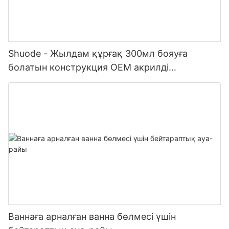
Shuode - Жылдам құрғақ 300мл бояуға
болатын конструкция OEM акрилді
тығыздағыш Силиконды тығыздағыш
Ваннаға арналған ванна бөлмесі үшін