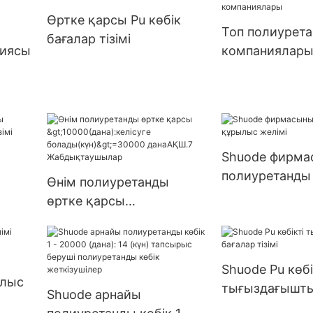
ге
жеткізілім
Өртке қарсы Pu көбік
9999
Топ полиурета
бағалар тізімі
ім
ниясы
компаниялар
Shuode фирма
полиуретанды
Өнім полиуретанды
желімі
өртке қарсы
>10000(дана):келісуге
болады(күн)>=30000
данаАҚШ.7
Shuode Pu көбі
Жабдықтаушылар
ылыс
тығыздағышты
Shuode арнайы
тізімі