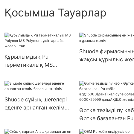
Қосымша Тауарлар
Shuode фирмасының
Құрылымдық Pu
жақсы құрылыс жел
герметикалық MS
Polymer MS Polyment
үшін арнайы жоғары так
Shuode сұйық шегелері
еденге арналған желім
Өртке төзімді пу көб
бағасының тізімі
Өртке бағаланған Pu
көбік