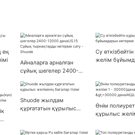
 ең
Су өткізбейті
імі
желім бұйымд
Айналарға арналған
көтерме сату 
сұйық шегелер 2400-
12000 данаUS.15 Сұйық
тырнақтарды көтерме
сату - Shuode
Shuode жылдам
Өнім полиуре
құрғататын құрылыс
ік
құрылыс желім
желімінің бағалар тізімі
30000(дана):15
>=30000 дана