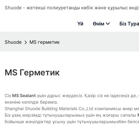
Shuode - жетекші полиуретанды көбік және құрылыс өндір
Үй
Өнім
Біз Тур
Shuode
MS герметик
MS Герметик
Сіз
MS Sealant
үшін дұрыс жердесіз. Қазір сіз не іздесеңіз д
екеніне кепілдік береміз.
Shanghai Shuode Building Materials Co.,Ltd компаниясы өнер 
Біз ұзақ мерзімді тұтынушыларымыз үшін ең жоғары сапалы
бойынша жеңілдіктер ұсыну үшін тұтынушыларымызбен белс