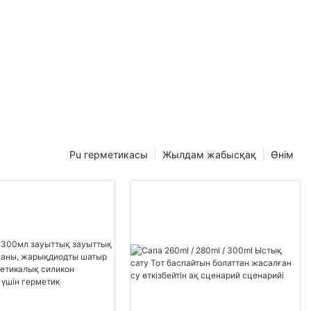
Pu герметикасы
Жылдам жабысқақ
Өнім