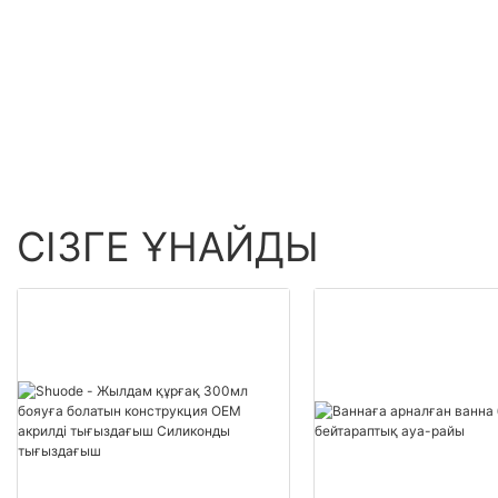
тырнақтарды көтерме
данаАҚШ.0 Өнімді
сату - Shuode
көтерме сату - Shuo
СІЗГЕ ҰНАЙДЫ