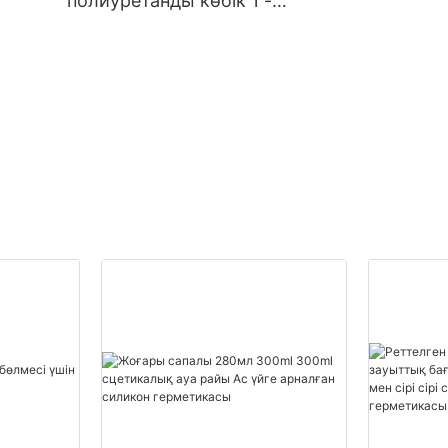
полиуретанды көбік 1 -
20000 (дана): 14 (күн)
de
тапсырыс беруші
полиуретанды көбік
жеткізушілер