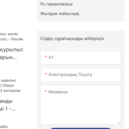
Pu герметикасы
Жылдам жабысқақ
Сіздің сұрағыңызды жіберіңіз
н құрылыс
арын
Ат
- Shuode
Электрондық Пошта
Мазмұны
танды
і 1 -
(күн)
АҚШ.3