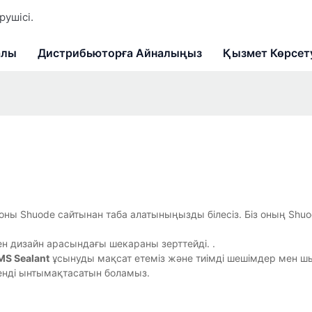
ушісі.
алы
Дистрибьюторға Айналыңыз
Қызмет Көрсет
е, оны Shuode сайтынан таба алатыныңызды білесіз. Біз оның Shu
мен дизайн арасындағы шекараны зерттейді. .
MS Sealant
ұсынуды мақсат етеміз және тиімді шешімдер мен 
енді ынтымақтасатын боламыз.