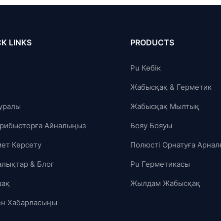
K LINKS
PRODUCTS
Pu Көбік
Жабысқақ & Герметик
Туралы
Жабысқақ Мылтық
рибьюторға Айналыңыз
Бояу Бояуы
ет Көрсету
Полюсті Орнатуға Арнал
лықтар & Блог
Pu Герметикасы
шақ
Жылдам Жабысқақ
ен Хабарласыңы