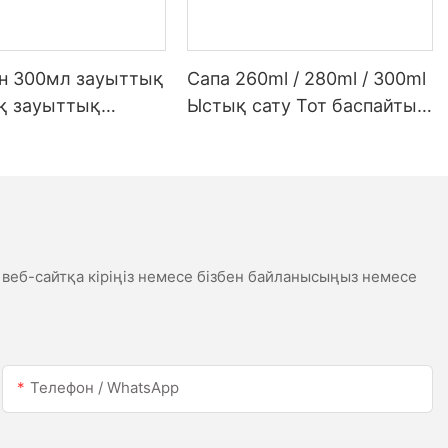
ен 300мл зауыттық
Сапа 260ml / 280ml / 300ml
қ зауыттық
Ыстық сату Тот баспайтын
 жарықдиодты
болаттан жасалған су
 сірі сірі
өткізбейтін ақ сценарий
ық силикон
сценарийі
касы үшін
к
 веб-сайтқа кіріңіз немесе бізбен байланысыңыз немесе
Телефон / WhatsApp