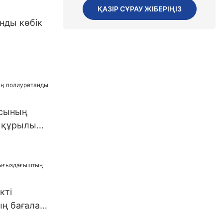
ҚАЗІР СҰРАУ ЖІБЕРІҢІЗ
нды көбік
ы
сының
 құрылыс
кті
ң бағалар