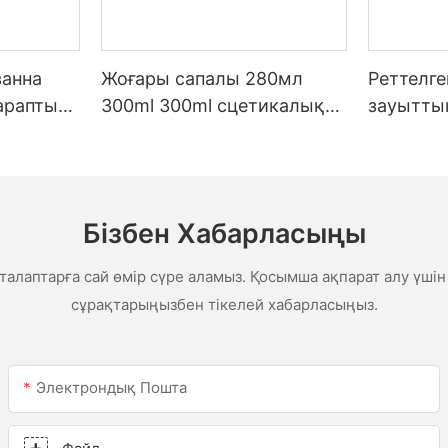
ванна
Жоғары сапалы 280мл
Реттелг
тараптық
300ml 300ml сцетикалық
зауытты
ауа райы Ас үйге арналған
бағаны,
силикон герметикасы
шатыр мен
сетикал
гермети
Бізбен Хабарласыңы
гермети
алаптарға сай өмір сүре аламыз. Қосымша ақпарат алу үшін
сұрақтарыңызбен тікелей хабарласыңыз.
Электрондық Пошта