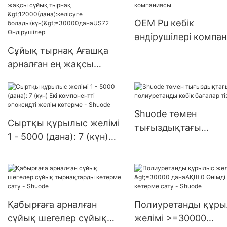
>15000(дана):келісу
болады(күн) 6000-2
OEM Pu көбік
данаАҚШ.0 жеткізіл
өндірушілері компа
Сұйық тырнақ Ағашқа
арналған ең жақсы
сұйық тырнақ
>12000(дана):келісуге
болады(күн)>=30000дан
Shuode төмен
аUS72 Өндірушілер
Сыртқы құрылыс желімі
тығыздықтағы
1 - 5000 (дана): 7 (күн)
полиуретанды көбік
Екі компонентті
бағалар тізімі
эпоксидті желім көтерме
- Shuode
Қабырғаға арналған
Полиуретанды құр
сұйық шегелер сұйық
желімі >=30000