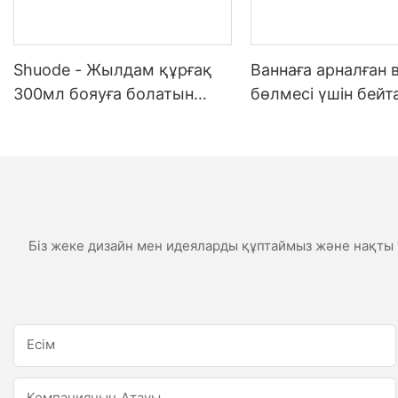
Shuode - Жылдам құрғақ
Ваннаға арналған 
300мл бояуға болатын
бөлмесі үшін бей
конструкция OEM акрилді
ауа-райы
тығыздағыш Силиконды
тығыздағыш
Біз жеке дизайн мен идеяларды құптаймыз және нақты т
Есім
Компанияның Атауы