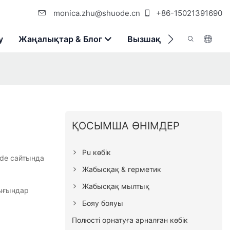
monica.zhu@shuode.cn
+86-15021391690
у
Жаңалықтар & Блог
Вызшақ
Бізбен Хаба
ҚОСЫМША ӨНІМДЕР
Pu көбік
ode сайтында
Жабысқақ & герметик
Жабысқақ мылтық
шығындар
Бояу бояуы
Полюсті орнатуға арналған көбік