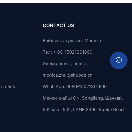
CONTACT US
Байланыс тұлғасы: Моника
Тел: + 86-15021391690
Электрондық пошта:
monica.zhu@shuode.cn
ған Көбік
WhatsApp: 0086-15021391690
Мекен-жайы: CN, Songjiang, Шанхай,
502 каб., 502, LANE 2396, Runke Road