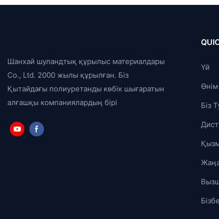
QUIC
Шанхай шуландтық құрылыс материалдары
Үй
Co., Ltd. 2000 жылы құрылған. Біз
Өнім
Қытайдағы полиуретанды көбік шығаратын
алғашқы компаниялардың бірі
Біз 
Дист
Қызм
Жаңа
Выз
Бізб