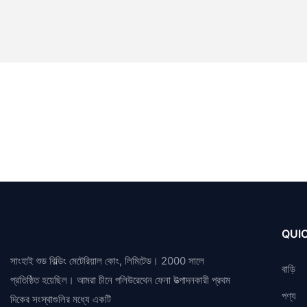
QUIC
সাংহাই শুড বিল্ডিং মেটেরিয়াল কোং, লিমিটেড। 2000 সালে
বাড়ি
প্রতিষ্ঠিত হয়েছিল। আমরা চীনে পলিউরেথেন ফেনা উত্পাদনকারী প্রথম
পণ্য
দিকের সংস্থাগুলির মধ্যে একটি