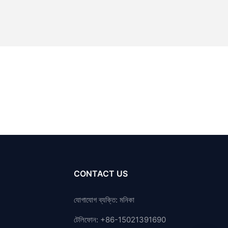
CONTACT US
যোগাযোগ ব্যক্তি: মনিকা
টেলিফোন: +86-15021391690