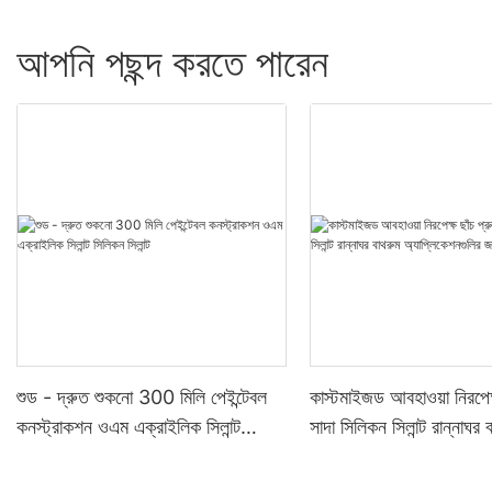
আপনি পছন্দ করতে পারেন
শুড - দ্রুত শুকনো 300 মিলি পেইন্টেবল
কাস্টমাইজড আবহাওয়া নিরপেক্
কনস্ট্রাকশন ওএম এক্রাইলিক সিলান্ট
সাদা সিলিকন সিলান্ট রান্নাঘর 
সিলিকন সিলান্ট
অ্যাপ্লিকেশনগুলির জন্য সিলান