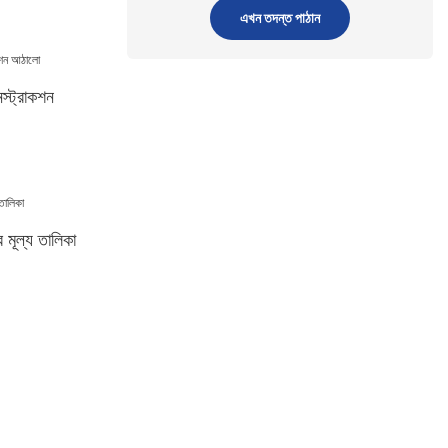
এখন তদন্ত পাঠান
স্ট্রাকশন
র মূল্য তালিকা