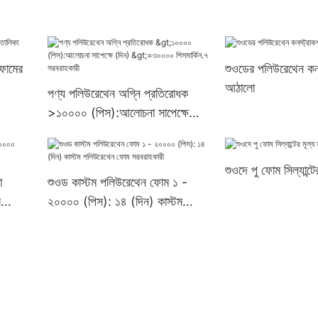
ফোমের
শুওডের পলিউরেথেন কন
আঠালো
পণ্য পলিউরেথেন অগ্নি প্রতিরোধক
>১০০০০ (পিস):আলোচনা সাপেক্ষে
(দিন) >=৩০০০০ পিসমার্কিন.৭
সরবরাহকারী
শুওদে পু ফোম সিল্যান্টে
ো
শুওড কাস্টম পলিউরেথেন ফোম ১ -
র
২০০০০ (পিস): ১৪ (দিন) কাস্টম
পলিউরেথেন ফোম সরবরাহকারী