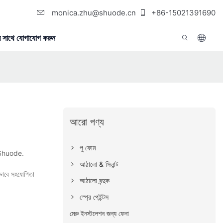
monica.zhu@shuode.cn
+86-15021391690
 সাথে যোগাযোগ করুন
আরো পণ্য
পু ফোম
ছে Shuode.
আঠালো & সিলান্ট
য়ভাবে সহযোগিতা
আঠালো বন্দুক
স্প্রে পেইন্টস
মেরু ইনস্টলেশন জন্য ফেনা