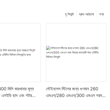
পু সিলান্ট
দ্রুত আঠালো
পণ্য
00 মিলি কারখানার মূল্য
স্টেইনলেস স্টিলের জন্য গুণমান 260
ন্ট এলইডি ছাদ এবং গটার
এমএল/280 এমএল/300 এমএল গরম
 সিল্যান্টের জন্য
বিক্রয় জলরোধী সাদা এসিটিক সিলিকন
সিল্যান্ট