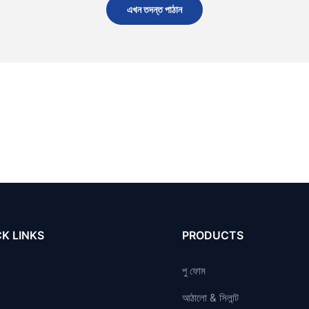
এখন তদন্ত পাঠান
K LINKS
PRODUCTS
পু ফোম
আঠালো & সিলান্ট