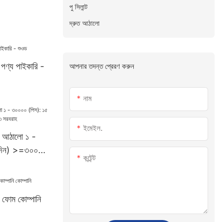
পু সিলান্ট
দ্রুত আঠালো
 পণ্য পাইকারি -
আপনার তদন্ত প্রেরণ করুন
নাম
ইমেইল.
াণ আঠালো ১ -
(দিন) >=৩০০০০
কন্টেন্ট
ন ফোম কোম্পানি