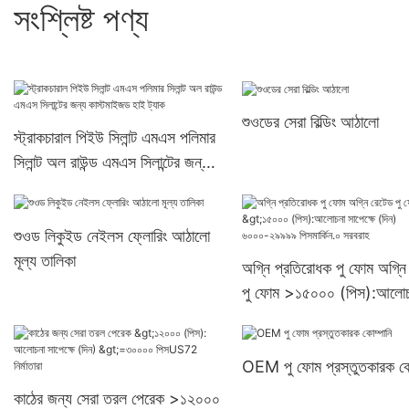
সংশ্লিষ্ট পণ্য
শুওডের সেরা বিল্ডিং আঠালো
স্ট্রাকচারাল পিইউ সিলান্ট এমএস পলিমার
সিলান্ট অল রাউন্ড এমএস সিলান্টের জন্য
কাস্টমাইজড হাই ট্যাক
শুওড লিকুইড নেইলস ফ্লোরিং আঠালো
মূল্য তালিকা
অগ্নি প্রতিরোধক পু ফোম অগ্নি
পু ফোম >১৫০০০ (পিস):আলোচ
সাপেক্ষে (দিন) ৬০০০-২৯৯৯৯
পিসমার্কিন.০ সরবরাহ
OEM পু ফোম প্রস্তুতকারক কো
কাঠের জন্য সেরা তরল পেরেক >১২০০০