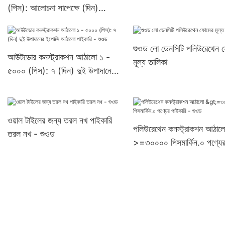
(পিস): আলোচনা সাপেক্ষে (দিন)
>=৩০০০০ পিসUS72 নির্মাতারা
শুওড লো ডেনসিটি পলিউরেথেন 
আউটডোর কনস্ট্রাকশন আঠালো ১ -
মূল্য তালিকা
৫০০০ (পিস): ৭ (দিন) দুই উপাদানের
ইপোক্সি আঠালো পাইকারি - শুওড
ওয়াল টাইলের জন্য তরল নখ পাইকারি
পলিউরেথেন কনস্ট্রাকশন আঠাল
তরল নখ - শুওড
>=৩০০০০ পিসমার্কিন.০ পণ্যে
পাইকারি - শুওড