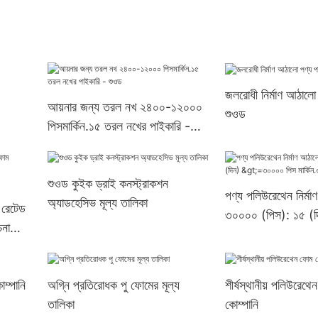
জলরোধী নির্মাণ আঠালো
আয়নার জন্য তরল নখ ২৪০০-১২০০০
শুওড
পিসমার্কিন.১৫ তরল নখের পাইকারি -
শুওড
শুওড কুইক ড্রাই কনস্ট্রাকশন
পণ্য পলিউরেথেন নির্ম
অ্যাডহেসিভ মূল্য তালিকা
 রেটেড
৩০০০০ (পিস): ১৫ 
না
পিস মার্কিন.৩ সরবরাহ
ম্পানি
অগ্নি প্রতিরোধক পু ফোমের মূল্য
শীর্ষস্থানীয় পলিউরেথে
তালিকা
কোম্পানি