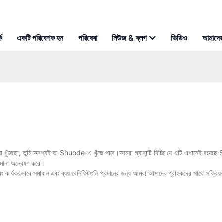
ে
একটি পরিবেশক হন
পরিষেবা
নিউজ & ব্লগ
ভিডিও
আমাদের
 যা খুঁজছো, তুমি অবশ্যই তা Shuode-এ খুঁজে পাবে।আমরা গ্যারান্টি দিচ্ছি যে এটি এখানেই রয়ে
সীমানা অন্বেষণ করে।
এবং কার্যকরভাবে সমাধান এবং ব্যয় বেনিফিটগুলি প্রদানের জন্য আমরা আমাদের গ্রাহকদের সাথে সক্রি