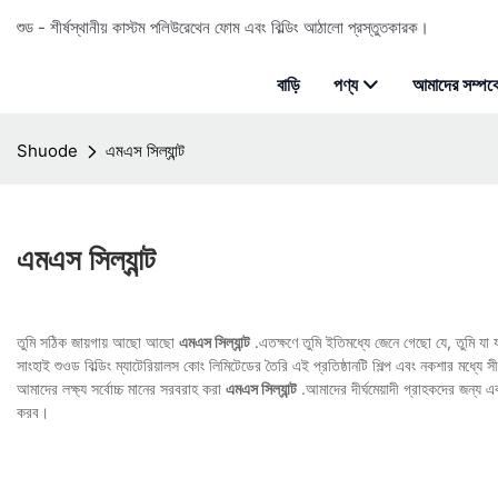
শুড - শীর্ষস্থানীয় কাস্টম পলিউরেথেন ফোম এবং বিল্ডিং আঠালো প্রস্তুতকারক।
বাড়ি
পণ্য
আমাদের সম্পর্ক
Shuode
এমএস সিল্যান্ট
এমএস সিল্যান্ট
তুমি সঠিক জায়গায় আছো আছো
এমএস সিল্যান্ট
.এতক্ষণে তুমি ইতিমধ্যে জেনে গেছো যে, তুমি যা
সাংহাই শুওড বিল্ডিং ম্যাটেরিয়ালস কোং লিমিটেডের তৈরি এই প্রতিষ্ঠানটি শিল্প এবং নকশার মধ্যে 
আমাদের লক্ষ্য সর্বোচ্চ মানের সরবরাহ করা
এমএস সিল্যান্ট
.আমাদের দীর্ঘমেয়াদী গ্রাহকদের জন্য 
করব।