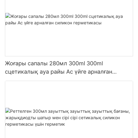
Жоғары сапалы 280мл 300ml 300ml
сцетикалық ауа райы Ас үйге арналған
силикон герметикасы