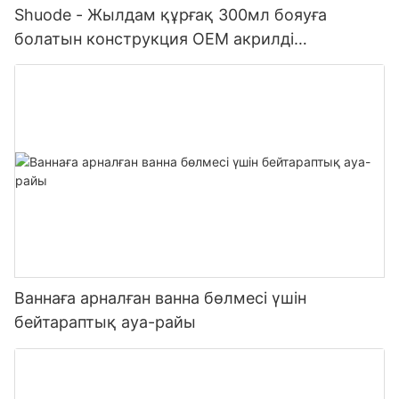
Shuode - Жылдам құрғақ 300мл бояуға
болатын конструкция OEM акрилді
тығыздағыш Силиконды тығыздағыш
Ваннаға арналған ванна бөлмесі үшін
бейтараптық ауа-райы