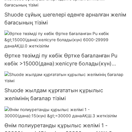
Shuode сұйық шегелері еденге арналған желім
бағасының тізімі
Өртке төзімді пу көбік Өртке бағаланған Pu
көбік >15000(дана):келісуге болады(күн)
6000-29999 данаАҚШ.0 жеткізілім
Shuode жылдам құрғататын құрылыс
желімінің бағалар тізімі
Өнім полиуретанды құрылыс желімі 1 -