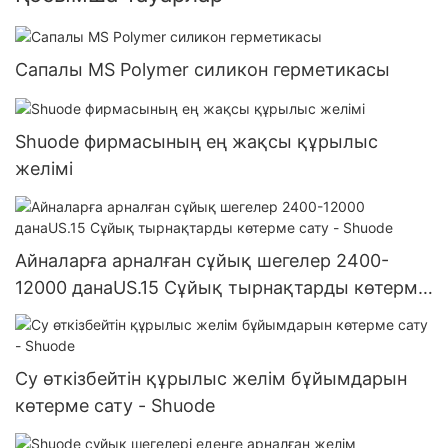
Сапалы MS Polymer силикон герметикасы
Shuode фирмасының ең жақсы құрылыс
желімі
Айналарға арналған сұйық шегелер 2400-
12000 данаUS.15 Сұйық тырнақтарды көтерме
сату - Shuode
Су өткізбейтін құрылыс желім бұйымдарын
көтерме сату - Shuode