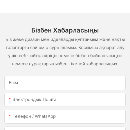
ақ сценарий сценарийі
Бізбен Хабарласыңы
Біз жеке дизайн мен идеяларды құптаймыз және нақты
талаптарға сай өмір сүре аламыз. Қосымша ақпарат алу
үшін веб-сайтқа кіріңіз немесе бізбен байланысыңыз
немесе сұрақтарыңызбен тікелей хабарласыңыз.
Есім
Электрондық Пошта
Телефон / WhatsApp