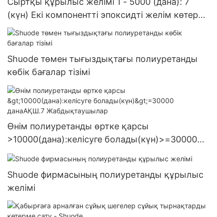
Сыртқы құрылыс желімі 1 - 5000 (дана): 7
(күн) Екі компонентті эпоксидті желім көтерме
- Shuode
Shuode төмен тығыздықтағы полиуретанды
көбік бағалар тізімі
Өнім полиуретанды өртке қарсы
>10000(дана):келісуге болады(күн)>=30000
данаАҚШ.7 Жабдықтаушылар
Shuode фирмасының полиуретанды құрылыс
желімі