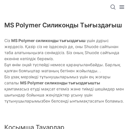
MS Polymer Силиконды Тығыздағыш
Сіз
MS Polymer силиконды тығыздағыш
үшін дұрыс
жердесіз. Қазір сіз не іздесеңіз де, оны Shuode сайтынан
таба алатыныңызға сенімдісіз. Біз оның Shuode сайтында
екеніне кепілдік береміз.
Бұл өнім оңай түспейді немесе қараңғыланбайды. Барлық
қалған бояғыштар матаның бетінен жойылады. .
Біз ұзақ мерзімді тұтынушыларымыз үшін ең жоғары
сапалы
MS Polymer силиконды тығыздағышты
қамтамасыз етуді мақсат етеміз және тиімді шешімдер мен
шығындар бойынша жеңілдіктер ұсыну үшін
тұтынушыларымызбен белсенді ынтымақтасатын боламыз.
Қосымша Тауарлар