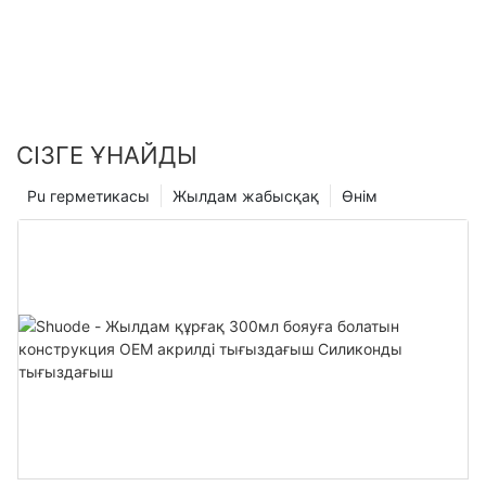
СІЗГЕ ҰНАЙДЫ
Pu герметикасы
Жылдам жабысқақ
Өнім