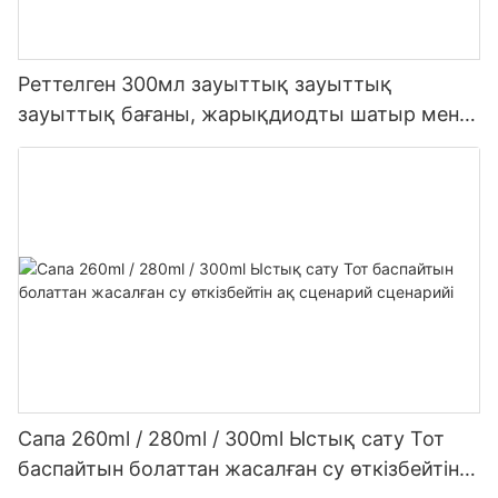
Реттелген 300мл зауыттық зауыттық
зауыттық бағаны, жарықдиодты шатыр мен
сірі сірі сетикалық силикон герметикасы үшін
герметик
Сапа 260ml / 280ml / 300ml Ыстық сату Тот
баспайтын болаттан жасалған су өткізбейтін