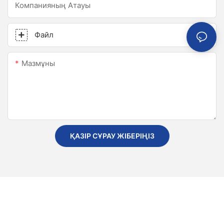
Компанияның Атауы
Файл
Мазмұны
ҚАЗІР СҰРАУ ЖІБЕРІҢІЗ