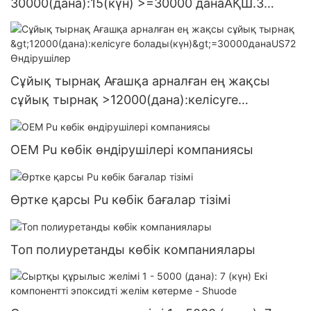
30000(дана):15(күн) >=30000 данаАҚШ.3
жеткізілім
Сұйық тырнақ Ағашқа арналған ең жақсы
сұйық тырнақ >12000(дана):келісуге
болады(күн)>=30000данаUS72 Өндірушілер
OEM Pu көбік өндірушілері компаниясы
Өртке қарсы Pu көбік бағалар тізімі
Топ полиуретанды көбік компаниялары