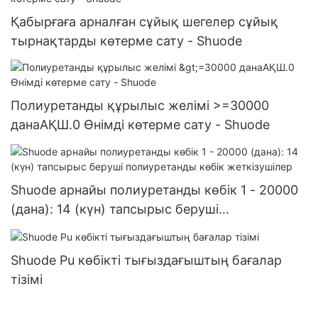
Қабырғаға арналған сұйық шегелер сұйық
тырнақтарды көтерме сату - Shuode
Полиуретанды құрылыс желімі >=30000
данаАҚШ.0 Өнімді көтерме сату - Shuode
Shuode арнайы полиуретанды көбік 1 - 20000
(дана): 14 (күн) тапсырыс беруші
полиуретанды көбік жеткізушілер
Shuode Pu көбікті тығыздағыштың бағалар
тізімі