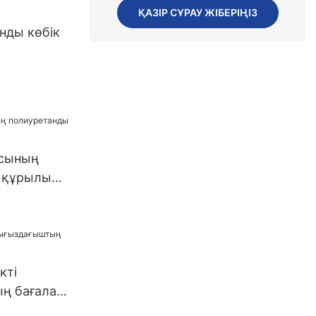
ҚАЗІР СҰРАУ ЖІБЕРІҢІЗ
нды көбік
ы
сының
 құрылыс
кті
ң бағалар