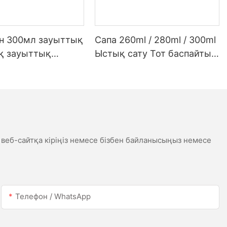
ен 300мл зауыттық
Сапа 260ml / 280ml / 300ml
қ зауыттық
Ыстық сату Тот баспайтын
 жарықдиодты
болаттан жасалған су
 сірі сірі
өткізбейтін ақ сценарий
ық силикон
сценарийі
касы үшін
к
 веб-сайтқа кіріңіз немесе бізбен байланысыңыз немесе
Телефон / WhatsApp