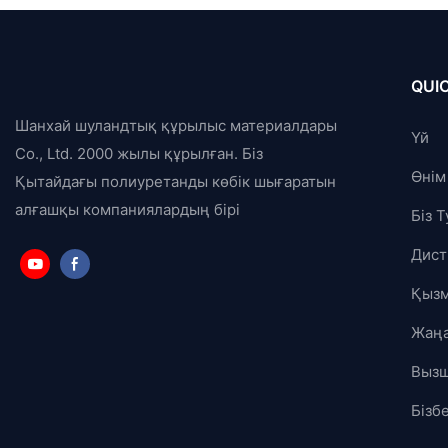
QUIC
Шанхай шуландтық құрылыс материалдары
Үй
Co., Ltd. 2000 жылы құрылған. Біз
Өнім
Қытайдағы полиуретанды көбік шығаратын
алғашқы компаниялардың бірі
Біз 
Дист
Қызм
Жаңа
Выз
Бізб