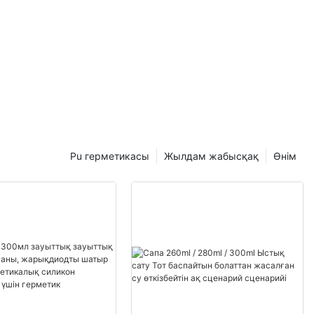
Pu герметикасы
Жылдам жабысқақ
Өнім