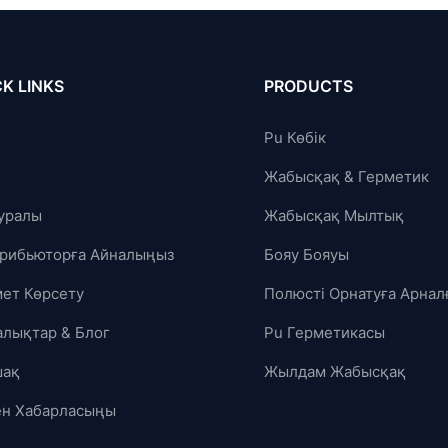
K LINKS
PRODUCTS
Pu Көбік
Жабысқақ & Герметик
Туралы
Жабысқақ Мылтық
рибьюторға Айналыңыз
Бояу Бояуы
ет Көрсету
Полюсті Орнатуға Арнал
лықтар & Блог
Pu Герметикасы
шақ
Жылдам Жабысқақ
ен Хабарласыңы