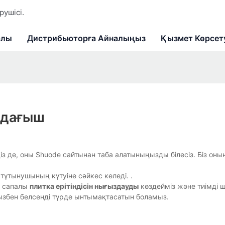
ушісі.
алы
Дистрибьюторға Айналыңыз
Қызмет Көрсет
здағыш
ңіз де, оны Shuode сайтынан таба алатыныңызды білесіз. Біз он
ұтынушының күтуіне сәйкес келеді. .
ы сапалы
плитка ерітіндісін нығыздауды
көздейміз және тиімді 
збен белсенді түрде ынтымақтасатын боламыз.