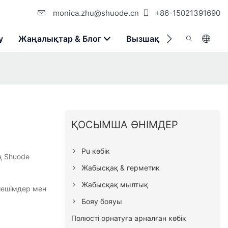
monica.zhu@shuode.cn
+86-15021391690
у
Жаңалықтар & Блог
Вызшақ
Бізбен Хаба
ҚОСЫМША ӨНІМДЕР
Pu көбік
ың Shuode
Жабысқақ & герметик
Жабысқақ мылтық
шешімдер мен
Бояу бояуы
Полюсті орнатуға арналған көбік