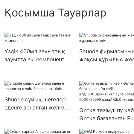
Қосымша Тауарлар
Үздік 400мл зауыттық
Shuode фирмасының
зауытта екі компонент
жақсы құрылыс жел
Shuode сұйық шегелері
еденге арналған желім
Өртке төзімді пу көб
бағасының тізімі
Өртке бағаланған Pu
көбік