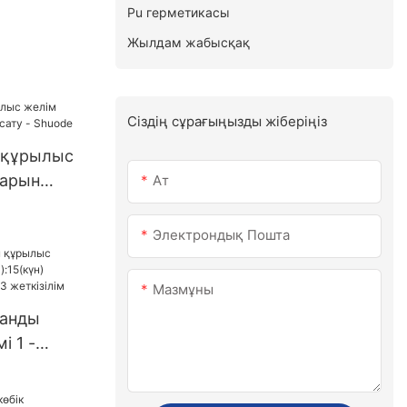
Pu герметикасы
Жылдам жабысқақ
Сіздің сұрағыңызды жіберіңіз
н құрылыс
арын
Ат
- Shuode
Электрондық Пошта
Мазмұны
танды
і 1 -
(күн)
АҚШ.3