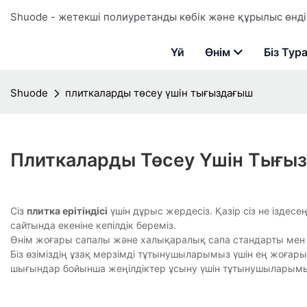
Shuode - жетекші полиуретанды көбік және құрылыс өндір
Үй
Өнім
Біз Тур
Shuode
плиткаларды төсеу үшін тығыздағыш
Плиткаларды Төсеу Үшін Тығы
Сіз
плитка ерітіндісі
үшін дұрыс жердесіз. Қазір сіз не іздесе
сайтында екеніне кепілдік береміз.
Өнім жоғары сапалы және халықаралық сапа стандарты мен т
Біз өзіміздің ұзақ мерзімді тұтынушыларымыз үшін ең жоғар
шығындар бойынша жеңілдіктер ұсыну үшін тұтынушыларымы