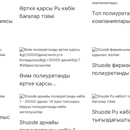
ге
жеткізілім
Өртке қарсы Pu көбік
9999
Топ полиурета
бағалар тізімі
ім
ниясы
компаниялар
Shuode фирма
полиуретанды
Өнім полиуретанды
желімі
өртке қарсы
>10000(дана):келісуге
болады(күн)>=30000
данаАҚШ.7
Shuode Pu көбі
Жабдықтаушылар
ылыс
тығыздағышты
Shuode арнайы
тізімі