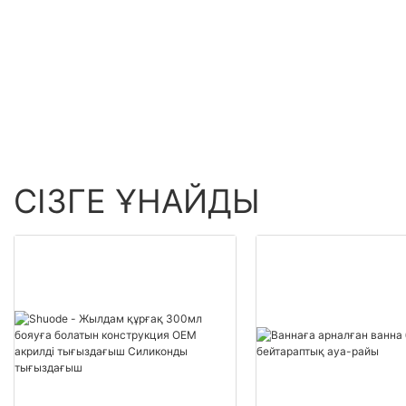
тырнақтарды көтерме
данаАҚШ.0 Өнімді
сату - Shuode
көтерме сату - Shuo
СІЗГЕ ҰНАЙДЫ