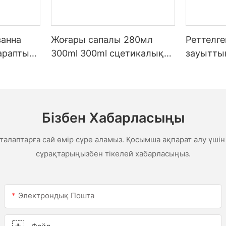
ванна
Жоғары сапалы 280мл
Реттелг
тараптық
300ml 300ml сцетикалық
зауытты
ауа райы Ас үйге арналған
бағаны,
силикон герметикасы
шатыр мен
сетикал
гермети
Бізбен Хабарласыңы
гермети
алаптарға сай өмір сүре аламыз. Қосымша ақпарат алу үшін
сұрақтарыңызбен тікелей хабарласыңыз.
Электрондық Пошта