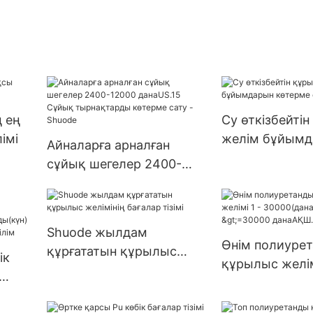
 ең
Су өткізбейті
імі
желім бұйымд
Айналарға арналған
көтерме сату 
сұйық шегелер 2400-
12000 данаUS.15 Сұйық
тырнақтарды көтерме
сату - Shuode
Shuode жылдам
Өнім полиуре
құрғататын құрылыс
ік
құрылыс желім
желімінің бағалар тізімі
30000(дана):15
>=30000 дана