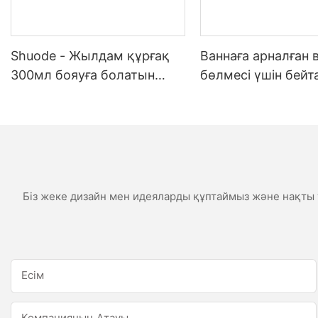
Shuode - Жылдам құрғақ
Ваннаға арналған 
300мл бояуға болатын
бөлмесі үшін бей
конструкция OEM акрилді
ауа-райы
тығыздағыш Силиконды
тығыздағыш
Біз жеке дизайн мен идеяларды құптаймыз және нақты т
Есім
Компанияның Атауы