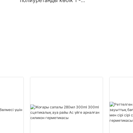
полиуретанды көбік 1 -
20000 (дана): 14 (күн)
de
тапсырыс беруші
полиуретанды көбік
жеткізушілер