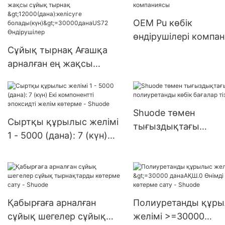
>15000(дана):келісу
болады(күн) 6000-2
OEM Pu көбік
данаАҚШ.0 жеткізіл
өндірушілері компа
Сұйық тырнақ Ағашқа
арналған ең жақсы
сұйық тырнақ
>12000(дана):келісуге
болады(күн)>=30000дан
Shuode төмен
аUS72 Өндірушілер
Сыртқы құрылыс желімі
тығыздықтағы
1 - 5000 (дана): 7 (күн)
полиуретанды көбік
Екі компонентті
бағалар тізімі
эпоксидті желім көтерме
- Shuode
Қабырғаға арналған
Полиуретанды құр
сұйық шегелер сұйық
желімі >=30000