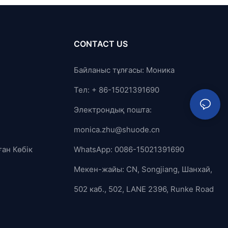
CONTACT US
Байланыс тұлғасы: Моника
Тел: + 86-15021391690
Электрондық пошта:
monica.zhu@shuode.cn
ған Көбік
WhatsApp: 0086-15021391690
Мекен-жайы: CN, Songjiang, Шанхай,
502 каб., 502, LANE 2396, Runke Road