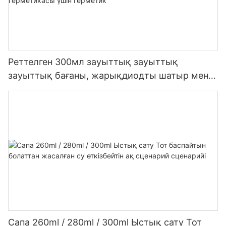
Реттелген 300мл зауыттық зауыттық
зауыттық бағаны, жарықдиодты шатыр мен
сірі сірі сетикалық силикон герметикасы үшін
герметик
Сапа 260ml / 280ml / 300ml Ыстық сату Тот