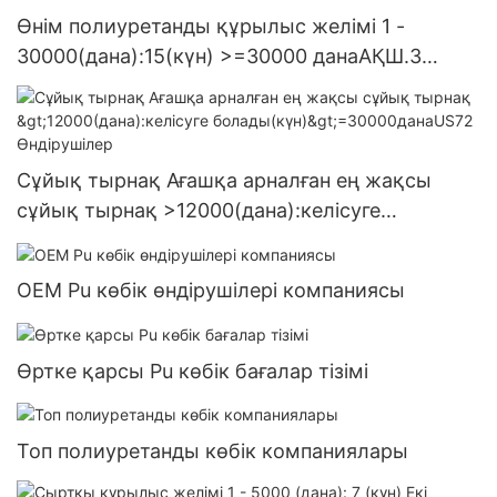
Өнім полиуретанды құрылыс желімі 1 -
30000(дана):15(күн) >=30000 данаАҚШ.3
жеткізілім
Сұйық тырнақ Ағашқа арналған ең жақсы
сұйық тырнақ >12000(дана):келісуге
болады(күн)>=30000данаUS72 Өндірушілер
OEM Pu көбік өндірушілері компаниясы
Өртке қарсы Pu көбік бағалар тізімі
Топ полиуретанды көбік компаниялары