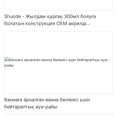
Shuode - Жылдам құрғақ 300мл бояуға
болатын конструкция OEM акрилді
тығыздағыш Силиконды тығыздағыш
Ваннаға арналған ванна бөлмесі үшін
бейтараптық ауа-райы