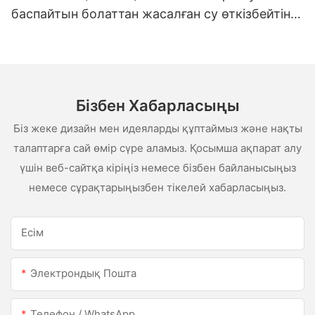
баспайтын болаттан жасалған су өткізбейтін
ақ сценарий сценарийі
Бізбен Хабарласыңы
Біз жеке дизайн мен идеяларды құптаймыз және нақты
талаптарға сай өмір сүре аламыз. Қосымша ақпарат алу
үшін веб-сайтқа кіріңіз немесе бізбен байланысыңыз
немесе сұрақтарыңызбен тікелей хабарласыңыз.
Есім
Электрондық Пошта
Телефон / WhatsApp