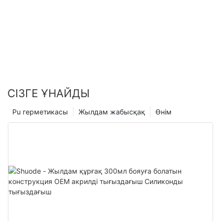
СІЗГЕ ҰНАЙДЫ
Pu герметикасы
Жылдам жабысқақ
Өнім