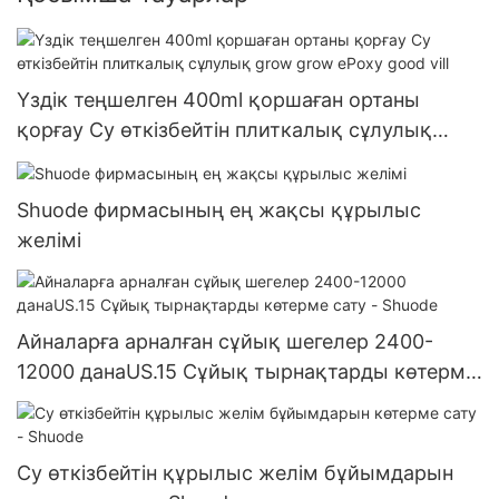
Үздік теңшелген 400ml қоршаған ортаны
қорғау Су өткізбейтін плиткалық сұлулық
grow grow ePoxy good vill
Shuode фирмасының ең жақсы құрылыс
желімі
Айналарға арналған сұйық шегелер 2400-
12000 данаUS.15 Сұйық тырнақтарды көтерме
сату - Shuode
Су өткізбейтін құрылыс желім бұйымдарын