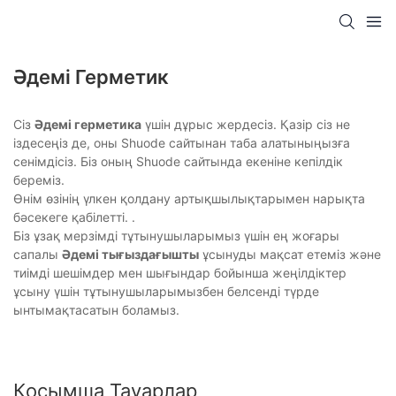
Әдемі Герметик
Сіз
Әдемі герметика
үшін дұрыс жердесіз. Қазір сіз не
іздесеңіз де, оны Shuode сайтынан таба алатыныңызға
сенімдісіз. Біз оның Shuode сайтында екеніне кепілдік
береміз.
Өнім өзінің үлкен қолдану артықшылықтарымен нарықта
бәсекеге қабілетті. .
Біз ұзақ мерзімді тұтынушыларымыз үшін ең жоғары
сапалы
Әдемі тығыздағышты
ұсынуды мақсат етеміз және
тиімді шешімдер мен шығындар бойынша жеңілдіктер
ұсыну үшін тұтынушыларымызбен белсенді түрде
ынтымақтасатын боламыз.
Қосымша Тауарлар