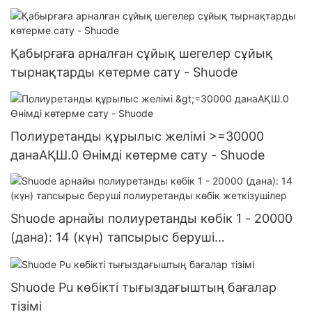
Қабырғаға арналған сұйық шегелер сұйық
тырнақтарды көтерме сату - Shuode
Полиуретанды құрылыс желімі >=30000
данаАҚШ.0 Өнімді көтерме сату - Shuode
Shuode арнайы полиуретанды көбік 1 - 20000
(дана): 14 (күн) тапсырыс беруші
полиуретанды көбік жеткізушілер
Shuode Pu көбікті тығыздағыштың бағалар
тізімі