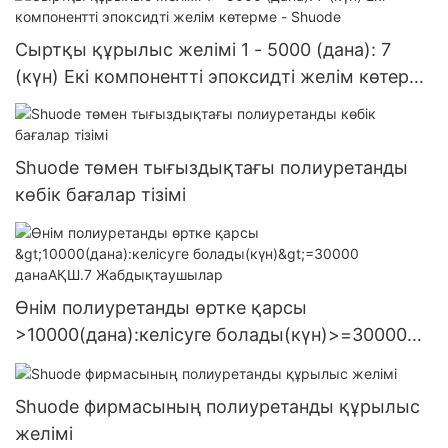
Сыртқы құрылыс желімі 1 - 5000 (дана): 7
(күн) Екі компонентті эпоксидті желім көтерме
- Shuode
Shuode төмен тығыздықтағы полиуретанды
көбік бағалар тізімі
Өнім полиуретанды өртке қарсы
>10000(дана):келісуге болады(күн)>=30000
данаАҚШ.7 Жабдықтаушылар
Shuode фирмасының полиуретанды құрылыс
желімі