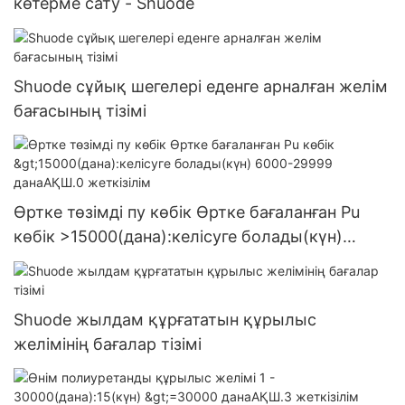
көтерме сату - Shuode
Shuode сұйық шегелері еденге арналған желім
бағасының тізімі
Өртке төзімді пу көбік Өртке бағаланған Pu
көбік >15000(дана):келісуге болады(күн)
6000-29999 данаАҚШ.0 жеткізілім
Shuode жылдам құрғататын құрылыс
желімінің бағалар тізімі