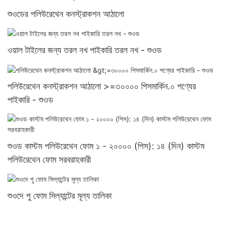
শুওডের পলিউরেথেন কনস্ট্রাকশন আঠালো
ওয়াল টাইলের জন্য তরল নখ পাইকারি তরল নখ - শুওড
পলিউরেথেন কনস্ট্রাকশন আঠালো >=৩০০০০ পিসমার্কিন.০ পণ্যের
পাইকারি - শুওড
শুওড কাস্টম পলিউরেথেন ফোম ১ - ২০০০০ (পিস): ১৪ (দিন) কাস্টম
পলিউরেথেন ফোম সরবরাহকারী
শুওদে পু ফোম সিল্যান্টের মূল্য তালিকা