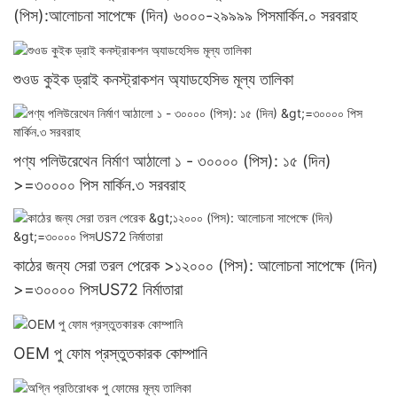
(পিস):আলোচনা সাপেক্ষে (দিন) ৬০০০-২৯৯৯৯ পিসমার্কিন.০ সরবরাহ
শুওড কুইক ড্রাই কনস্ট্রাকশন অ্যাডহেসিভ মূল্য তালিকা
পণ্য পলিউরেথেন নির্মাণ আঠালো ১ - ৩০০০০ (পিস): ১৫ (দিন)
>=৩০০০০ পিস মার্কিন.৩ সরবরাহ
কাঠের জন্য সেরা তরল পেরেক >১২০০০ (পিস): আলোচনা সাপেক্ষে (দিন)
>=৩০০০০ পিসUS72 নির্মাতারা
OEM পু ফোম প্রস্তুতকারক কোম্পানি