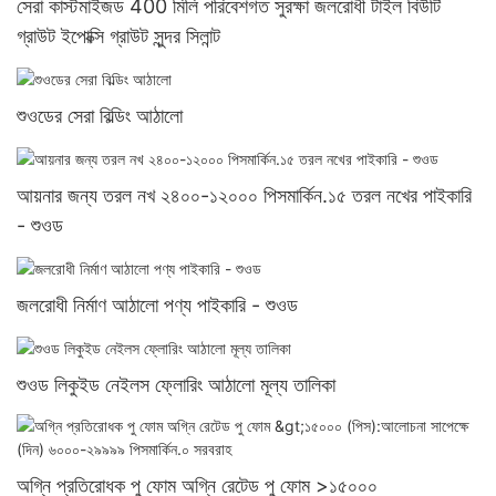
সেরা কাস্টমাইজড 400 মিলি পরিবেশগত সুরক্ষা জলরোধী টাইল বিউটি
গ্রাউট ইপোক্সি গ্রাউট সুন্দর সিলান্ট
শুওডের সেরা বিল্ডিং আঠালো
আয়নার জন্য তরল নখ ২৪০০-১২০০০ পিসমার্কিন.১৫ তরল নখের পাইকারি
- শুওড
জলরোধী নির্মাণ আঠালো পণ্য পাইকারি - শুওড
শুওড লিকুইড নেইলস ফ্লোরিং আঠালো মূল্য তালিকা
অগ্নি প্রতিরোধক পু ফোম অগ্নি রেটেড পু ফোম >১৫০০০