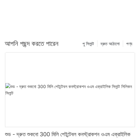
আপনি পছন্দ করতে পারেন
পু সিলান্ট
দ্রুত আঠালো
পণ্য
শুড - দ্রুত শুকনো 300 মিলি পেইন্টেবল কনস্ট্রাকশন ওএম এক্রাইলিক