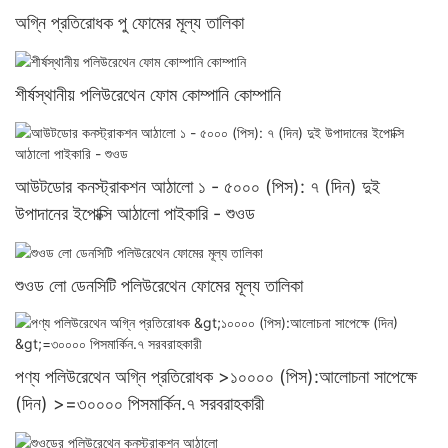
অগ্নি প্রতিরোধক পু ফোমের মূল্য তালিকা
শীর্ষস্থানীয় পলিউরেথেন ফোম কোম্পানি কোম্পানি
আউটডোর কনস্ট্রাকশন আঠালো ১ - ৫০০০ (পিস): ৭ (দিন) দুই
উপাদানের ইপোক্সি আঠালো পাইকারি - শুওড
শুওড লো ডেনসিটি পলিউরেথেন ফোমের মূল্য তালিকা
পণ্য পলিউরেথেন অগ্নি প্রতিরোধক >১০০০০ (পিস):আলোচনা সাপেক্ষে
(দিন) >=৩০০০০ পিসমার্কিন.৭ সরবরাহকারী