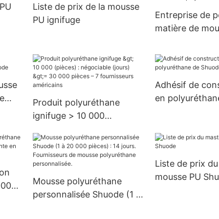
 PU
Liste de prix de la mousse
US.3 approvis
Entreprise de p
PU ignifuge
matière de mou
polyuréthane
ousse
Adhésif de con
e
en polyuréthan
Produit polyuréthane
Shuode
ignifuge > 10 000
(pièces) : négociable
(jours) >= 30 000 pièces –
7 fournisseurs américains
Liste de prix d
ion
mousse PU Sh
Mousse polyuréthane
000
personnalisée Shuode (1 à
 en
20 000 pièces) : 14 jours.