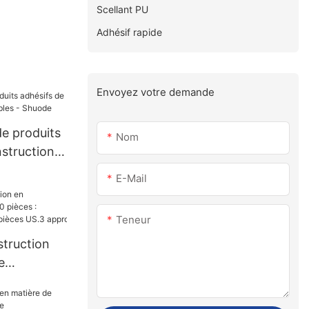
Scellant PU
Adhésif rapide
Envoyez votre demande
de produits
Nom
struction
- Shuode
E-Mail
Teneur
struction
e
s :
0 000 pièces