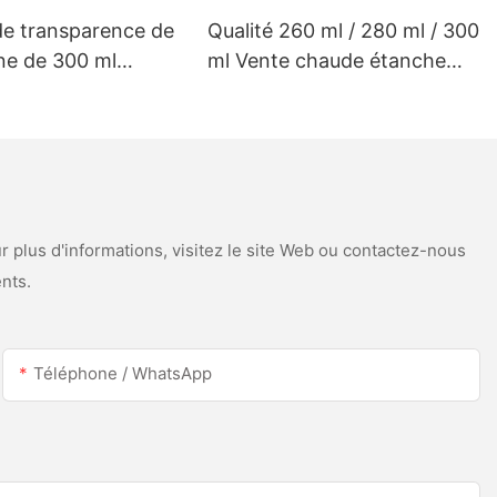
de transparence de
Qualité 260 ml / 280 ml / 300
ine de 300 ml
ml Vente chaude étanche
isé pour le toit à
étanche de scellant en
scellant en silicone
silicone acétique pour l'acier
de gouttière
inoxydable
 plus d'informations, visitez le site Web ou contactez-nous
nts.
Téléphone / WhatsApp