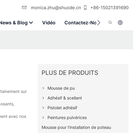
monica.zhu@shuode.cn
+86-15021391690
News & Blog
Vidéo
Contactez-Nous
PLUS DE PRODUITS
Mousse de pu
rtainement sur
Adhésif & scellant
posants,
Pistolet adhésif
ement avec nos
Peintures pulvérices
Mousse pour l'installation de poteau