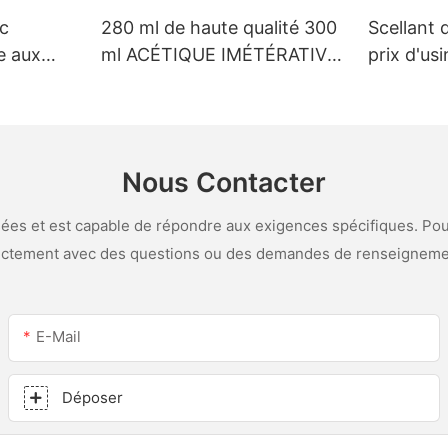
nc
280 ml de haute qualité 300
Scellant 
e aux
ml ACÉTIQUE IMÉTÉRATIVE
prix d'us
-
MÉTRIQUE VERRE VERRES
personnal
SILICONE SECHER
LED et le 
ine et de
acétique 
Nous Contacter
es et est capable de répondre aux exigences spécifiques. Pour
ectement avec des questions ou des demandes de renseigneme
E-Mail
Déposer