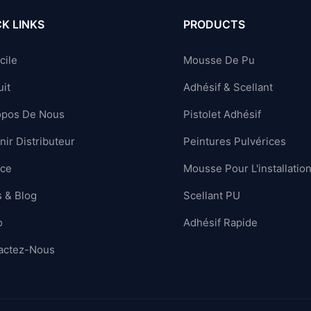
K LINKS
PRODUCTS
cile
Mousse De Pu
it
Adhésif & Scellant
opos De Nous
Pistolet Adhésif
ir Distributeur
Peintures Pulvérices
ice
Mousse Pour L'installatio
 & Blog
Scellant PU
o
Adhésif Rapide
actez-Nous