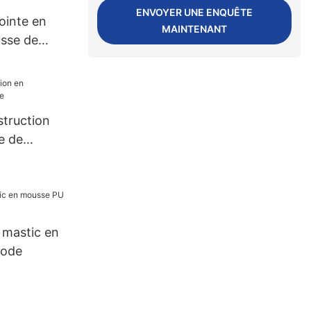
ionnement
ENVOYER UNE ENQUÊTE
ointe en
MAINTENANT
sse de
struction
e de
u mastic en
uode