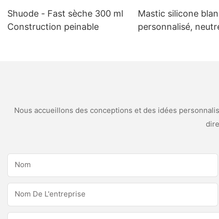
Shuode - Fast sèche 300 ml
Mastic silicone bla
Construction peinable
personnalisé, neutr
intempéries et anti
moisissures, pour
applications de cuis
salle de bain
Nous accueillons des conceptions et des idées personnalisé
dir
Nom
Nom De L'entreprise