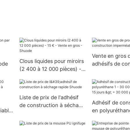
Vente en gros 
Clous liquides pour miroirs
ode
adhésifs de con
(2 400 à 12 000 pièces) -
imperméables 
15 € - Vente en gros -
Shuode
Liste de prix de l'adhésif
>
Adhésif de con
de construction à séchage
iable
en polyuréthan
rapide Shuode
9
1 - 30 000 pièce
15 jours > = 3