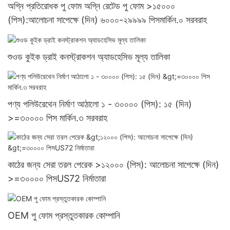
অগ্নি প্রতিরোধক পু ফোম অগ্নি রেটেড পু ফোম >১৫০০০
(পিস):আলোচনা সাপেক্ষে (দিন) ৬০০০-২৯৯৯৯ পিসমার্কিন.০ সরবরাহ
শুওড কুইক ড্রাই কনস্ট্রাকশন অ্যাডহেসিভ মূল্য তালিকা
পণ্য পলিউরেথেন নির্মাণ আঠালো ১ - ৩০০০০ (পিস): ১৫ (দিন)
>=৩০০০০ পিস মার্কিন.৩ সরবরাহ
কাঠের জন্য সেরা তরল পেরেক >১২০০০ (পিস): আলোচনা সাপেক্ষে (দিন)
>=৩০০০০ পিসUS72 নির্মাতারা
OEM পু ফোম প্রস্তুতকারক কোম্পানি