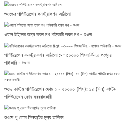
শুওডের পলিউরেথেন কনস্ট্রাকশন আঠালো
ওয়াল টাইলের জন্য তরল নখ পাইকারি তরল নখ - শুওড
পলিউরেথেন কনস্ট্রাকশন আঠালো >=৩০০০০ পিসমার্কিন.০ পণ্যের
পাইকারি - শুওড
শুওড কাস্টম পলিউরেথেন ফোম ১ - ২০০০০ (পিস): ১৪ (দিন) কাস্টম
পলিউরেথেন ফোম সরবরাহকারী
শুওদে পু ফোম সিল্যান্টের মূল্য তালিকা