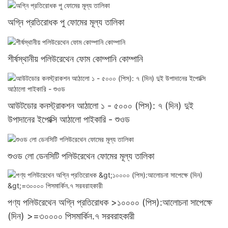
অগ্নি প্রতিরোধক পু ফোমের মূল্য তালিকা
শীর্ষস্থানীয় পলিউরেথেন ফোম কোম্পানি কোম্পানি
আউটডোর কনস্ট্রাকশন আঠালো ১ - ৫০০০ (পিস): ৭ (দিন) দুই
উপাদানের ইপোক্সি আঠালো পাইকারি - শুওড
শুওড লো ডেনসিটি পলিউরেথেন ফোমের মূল্য তালিকা
পণ্য পলিউরেথেন অগ্নি প্রতিরোধক >১০০০০ (পিস):আলোচনা সাপেক্ষে
(দিন) >=৩০০০০ পিসমার্কিন.৭ সরবরাহকারী