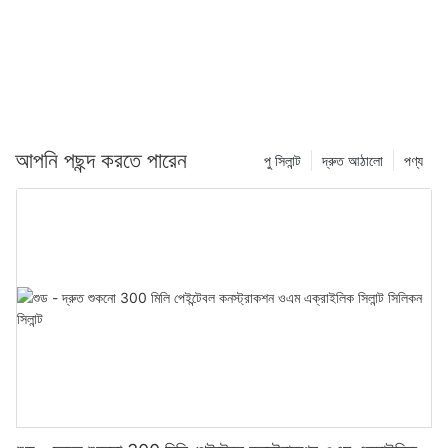
আপনি পছন্দ করতে পারেন
পু সিলান্ট
দ্রুত আঠালো
পণ্য