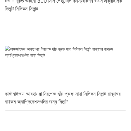
শুড - দ্রুত শুকনো 300 মিলি পেইন্টেবল কনস্ট্রাকশন ওএম এক্রাইলিক
সিলান্ট সিলিকন সিলান্ট
কাস্টমাইজড আবহাওয়া নিরপেক্ষ ছাঁচ প্রুফ সাদা সিলিকন সিলান্ট রান্নাঘর
বাথরুম অ্যাপ্লিকেশনগুলির জন্য সিলান্ট