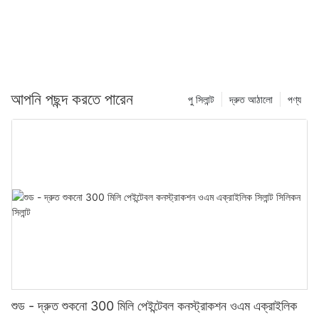
আপনি পছন্দ করতে পারেন
পু সিলান্ট
দ্রুত আঠালো
পণ্য
শুড - দ্রুত শুকনো 300 মিলি পেইন্টেবল কনস্ট্রাকশন ওএম এক্রাইলিক