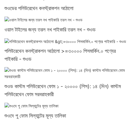
শুওডের পলিউরেথেন কনস্ট্রাকশন আঠালো
ওয়াল টাইলের জন্য তরল নখ পাইকারি তরল নখ - শুওড
পলিউরেথেন কনস্ট্রাকশন আঠালো >=৩০০০০ পিসমার্কিন.০ পণ্যের
পাইকারি - শুওড
শুওড কাস্টম পলিউরেথেন ফোম ১ - ২০০০০ (পিস): ১৪ (দিন) কাস্টম
পলিউরেথেন ফোম সরবরাহকারী
শুওদে পু ফোম সিল্যান্টের মূল্য তালিকা