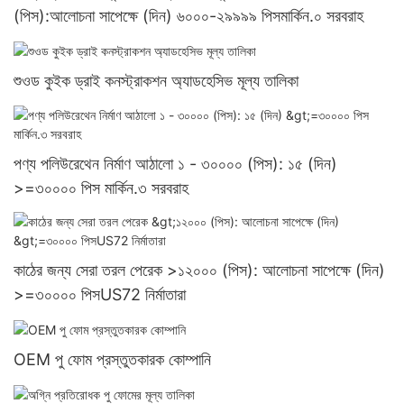
(পিস):আলোচনা সাপেক্ষে (দিন) ৬০০০-২৯৯৯৯ পিসমার্কিন.০ সরবরাহ
শুওড কুইক ড্রাই কনস্ট্রাকশন অ্যাডহেসিভ মূল্য তালিকা
পণ্য পলিউরেথেন নির্মাণ আঠালো ১ - ৩০০০০ (পিস): ১৫ (দিন)
>=৩০০০০ পিস মার্কিন.৩ সরবরাহ
কাঠের জন্য সেরা তরল পেরেক >১২০০০ (পিস): আলোচনা সাপেক্ষে (দিন)
>=৩০০০০ পিসUS72 নির্মাতারা
OEM পু ফোম প্রস্তুতকারক কোম্পানি