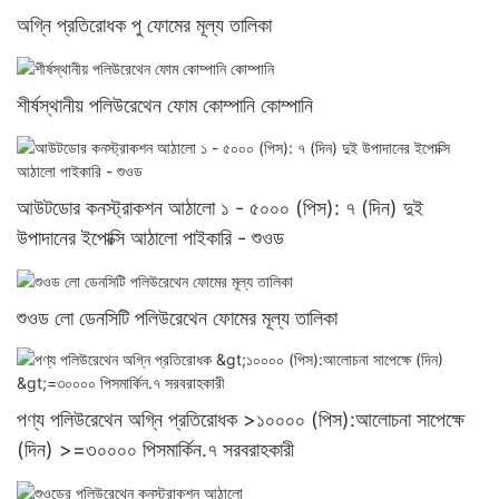
অগ্নি প্রতিরোধক পু ফোমের মূল্য তালিকা
শীর্ষস্থানীয় পলিউরেথেন ফোম কোম্পানি কোম্পানি
আউটডোর কনস্ট্রাকশন আঠালো ১ - ৫০০০ (পিস): ৭ (দিন) দুই
উপাদানের ইপোক্সি আঠালো পাইকারি - শুওড
শুওড লো ডেনসিটি পলিউরেথেন ফোমের মূল্য তালিকা
পণ্য পলিউরেথেন অগ্নি প্রতিরোধক >১০০০০ (পিস):আলোচনা সাপেক্ষে
(দিন) >=৩০০০০ পিসমার্কিন.৭ সরবরাহকারী