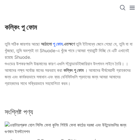
কল্কিং পু ফোম
তুমি সঠিক জায়গায় আছো
আঠালো
পু ফোম
.এতক্ষণে
তুমি ইতিমধ্যে জেনে গেছো যে, তুমি যা যা
খুঁজছো, তুমি অবশ্যই তা Shuode-এ খুঁজে পাবে।আমরা গ্যারান্টি দিচ্ছি যে এটি এখানেই
রয়েছে Shuode.
শুওডের উপকরণগুলি উচ্চমানের কারণ এগুলি স্ট্যান্ডার্ডাইজারিয়ান উৎপাদন লাইনে তৈরি। ।
আমাদের লক্ষ্য সর্বোচ্চ মানের সরবরাহ করা
কল্কিং পু ফোম
। আমাদের দীর্ঘমেয়াদী গ্রাহকদের
জন্য এবং কার্যকরভাবে সমাধান এবং ব্যয় বেনিফিটগুলি প্রদানের জন্য আমরা আমাদের
গ্রাহকদের সাথে সক্রিয়ভাবে সহযোগিতা করব।
সংশ্লিষ্ট পণ্য