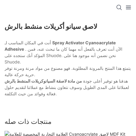
لاصق سيانو أكريلات منشط بالرش
Spray Activator Cyanoacrylate
أنت في المكان المناسب لـ
. الآن أنت تعرف بالفعل أنه مهما كان ما تبحث عنه، فمن
Adhesive
المؤكد أنك ستجده على Shuode. نحن نضمن أنه موجود هنا على
Shuode.
يتمتع هذا المنتج بالمرونة المطلوبة. فهو مصنوع من مواد مرنة ومرنة توفر
حرية حركة عالية.
هدفنا هو توفير أعلى جودة
من مادة لاصقة السيانوكريلات المنشط بالرش
لعملائنا على المدى الطويل وسوف نتعاون بنشاط مع عملائنا لتقديم حلول
فعالة وفوائد من حيث التكلفة.
منتجات ذات صله