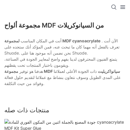
مجموعة ألواح MDF من السيانوكريلات
. الآن أنت
لمجموعة MDF cyanoacrylate
أنت في المكان المناسب
تعرف بالفعل أنه مهما كان ما تبحث عنه، فمن المؤكد أنك ستجده على
Shuode. نحن نضمن أنه موجود هنا على Shuode.
يتمتع الفنيون المحترفون لدينا بفهم واضح لمعايير الجودة في الصناعة،
ويقومون باختبار المنتجات تحت يقظتهم.
مجموعة MDF سيانواكريليت
ذات الجودة الأعلى لعملائنا
هدفنا هو توفير
على المدى الطويل وسوف نتعاون بنشاط مع عملائنا لتقديم حلول فعالة
وفوائد من حيث التكلفة.
منتجات ذات صله