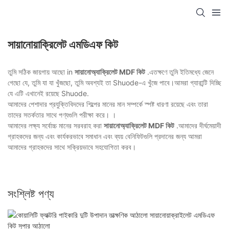
সায়ানোয়াক্রিলেট এমডিএফ কিট
তুমি সঠিক জায়গায় আছো in
সায়ানোঅ্যাক্রিলেট MDF কিট
.এতক্ষণে তুমি ইতিমধ্যে জেনে
গেছো যে, তুমি যা যা খুঁজছো, তুমি অবশ্যই তা Shuode-এ খুঁজে পাবে।আমরা গ্যারান্টি দিচ্ছি
যে এটি এখানেই রয়েছে Shuode.
আমাদের পেশাদার প্রযুক্তিবিদদের শিল্পের মানের মান সম্পর্কে স্পষ্ট ধারণা রয়েছে এবং তারা
তাদের সতর্কতার সাথে পণ্যগুলি পরীক্ষা করে। ।
আমাদের লক্ষ্য সর্বোচ্চ মানের সরবরাহ করা
সায়ানোঅ্যাক্রিলেট MDF কিট
.আমাদের দীর্ঘমেয়াদী
গ্রাহকদের জন্য এবং কার্যকরভাবে সমাধান এবং ব্যয় বেনিফিটগুলি প্রদানের জন্য আমরা
আমাদের গ্রাহকদের সাথে সক্রিয়ভাবে সহযোগিতা করব।
সংশ্লিষ্ট পণ্য