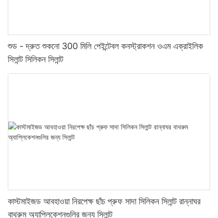
শুড - দ্রুত শুকনো 300 মিলি পেইন্টেবল কনস্ট্রাকশন ওএম এক্রাইলিক
সিলান্ট সিলিকন সিলান্ট
কাস্টমাইজড আবহাওয়া নিরপেক্ষ ছাঁচ প্রুফ সাদা সিলিকন সিলান্ট রান্নাঘর
বাথরুম অ্যাপ্লিকেশনগুলির জন্য সিলান্ট