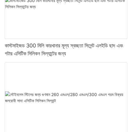
কাস্টমাইজড 300 মিলি কারখানার মূল্য স্বচ্ছতা সিলেন্ট এলইডি ছাদ এবং
গটার এসিটিক সিলিকন সিল্যান্টের জন্য