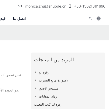
monica.zhu@shuode.cn
+86-15021391690
اتصل بنا
فيدي
المزيد من المنتجات
رغوة بو
لاصق & مانع التسرب
مسدس لاصق
ذو الجودة الأعلى لعملائنا على المدى الطويل وسوف نتعاون بشكل نشط مع عملائنا لتقديم حلول فعالة وفوائد من حيث التكلفة.
رذاذ الدهانات
رغوة لتركيب القطب