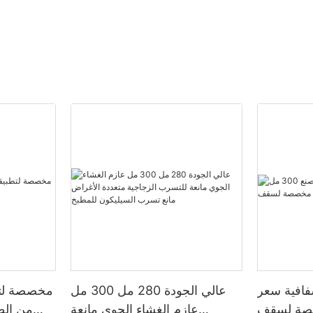
فافية سعر
عالي الجودة 280 مل 300 مل
مخصصة لتط
ل مخصصة لسقف
عازم الغشاء الجوي مانعة
من الط