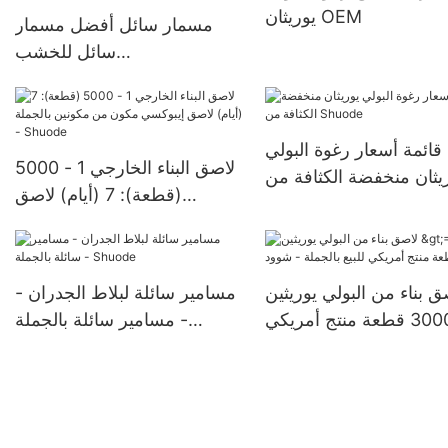
يوريثان OEM
مسمار سائل أفضل مسمار
سائل للخشب
>12000(قطعة):قابل
للتفاوض(أيام) >=30000
قطعةUS72 الشركات المصنعة
قائمة أسعار رغوة البولي
لاصق البناء الخارجي 1 - 5000
يثان منخفضة الكثافة من
(قطعة): 7 (أيام) لاصق
Shuode
إيبوكسي مكون من مكونين
بالجملة - Shuode
ق بناء من البولي يوريثين
مسامير سائلة لبلاط الجدران -
>=30000 قطعة منتج أمريكي
مسامير سائلة بالجملة -
للبيع بالجملة - شوود
Shuode