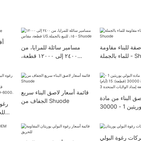
أف
صقة للبناء مقاومة
مسامير سائلة للمرايا، من
ة - Shuode
٢٤٠٠ إلى ١٢٠٠٠ قطعة،
مقاس US.١٥، للبيع بالجملة -
Shuode
قائمة أسعار لاصق البناء سريع
صق البناء من مادة
الجفاف من Shuode
رغوة
البولي يوريثين 1 - 30000
للح
(قطعة): 15 (أيام) >=30000
ولايات المتحدة 3
ات رغوة البولي