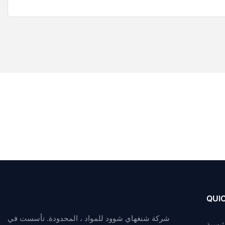
QUIC
شركة شنغهاي شوود للمواد ، المحدودة. تأسست في
ئيسية