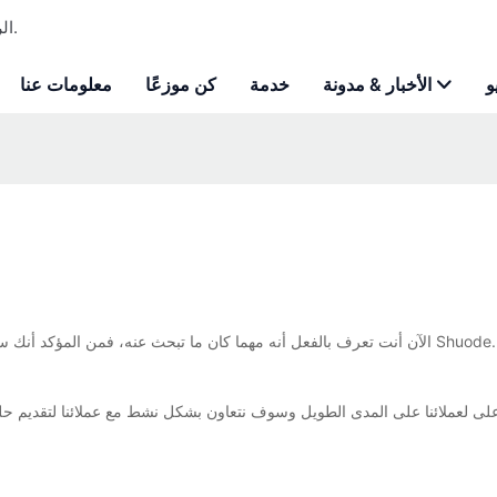
Shuode - الرغوة الرغوة المخصصة للبولي يوريثان ومصنعة لاصقة للبناء.
و
الأخبار & مدونة
خدمة
كن موزعًا
معلومات عنا