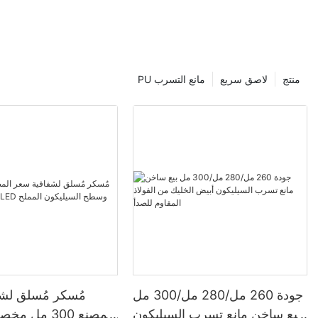
منتج
لاصق سريع
PU مانع التسرب
جودة 260 مل/280 مل/300 مل
مُسكر مُسلق لش
بيع ساخن مانع تسرب السيليكون
المصنع 300 م