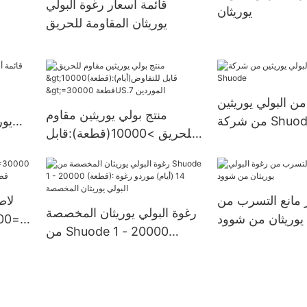
قائمة أسعار رغوة البولي
يوريثان
قطعةإمدادات الولايات المتحدة.
يوريثان المقاومة للحريق
من البولي يوريثين
منتج بولي يوريثين مقاوم
شركة Shuode
يور
للحريق >10000(قطعة):قابل
للتفاوض(أيام) >=30000
قطعةUS.7 الموردين
 مانع التسرب من
لاص
رغوة البولي يوريثان المخصصة
 يوريثان من شوود
من Shuode 1 - 20000
(قطعة): 14 (أيام) موردو رغوة
البولي يوريثان المخصصة