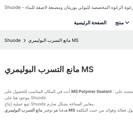
منتج
الصفحة الرئيسية
مانع التسرب البوليمري MS
Shuode
مانع التسرب البوليمري MS
. الآن أنت تعرف بالفعل أنه مهما كان ما تبحث عنه، فمن المؤكد أنك ستجده على Shuode. نحن نضمن أنه
MS Polymer Sealant
أنت في المكان المناسب للحصول على
موجود هنا على Shuode.
تتبع عملية إنتاج Shuode معايير الصناعة بشكل صارم.
مانع التسرب البوليمري MS
هدفنا هو توفير