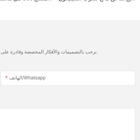
أبيض الخليك من الفولاذ المقاوم
LED وسطح السيليكون ا
للصدأ
نرحب بالتصميمات والأفكار المخصصة وقادرة على تلبية المتطلبات المحددة. لمزيد من المعلومات، يرجى زيارة الموقع الإلكتروني أو الاتصال بنا مباشرة مع أسئلة أو استفسارات.
الهاتف/whatsapp