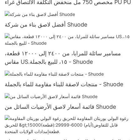
مخصص 750 مل منخفض التكلفة الالتصاق غراء PU PU
أفضل لاصق بناء من شركة Shuode
مسامير سائلة للمرايا، من ٢٤٠٠ إلى ١٢٠٠٠ قطعة،
مقاس US.١٥، للبيع بالجملة - Shuode
منتجات لاصقة للبناء مقاومة للماء بالجملة - Shuode
قائمة أسعار لاصق الأرضيات السائل من Shuode