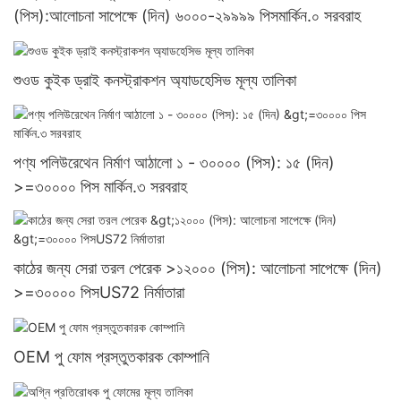
(পিস):আলোচনা সাপেক্ষে (দিন) ৬০০০-২৯৯৯৯ পিসমার্কিন.০ সরবরাহ
শুওড কুইক ড্রাই কনস্ট্রাকশন অ্যাডহেসিভ মূল্য তালিকা
পণ্য পলিউরেথেন নির্মাণ আঠালো ১ - ৩০০০০ (পিস): ১৫ (দিন)
>=৩০০০০ পিস মার্কিন.৩ সরবরাহ
কাঠের জন্য সেরা তরল পেরেক >১২০০০ (পিস): আলোচনা সাপেক্ষে (দিন)
>=৩০০০০ পিসUS72 নির্মাতারা
OEM পু ফোম প্রস্তুতকারক কোম্পানি