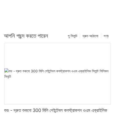
আপনি পছন্দ করতে পারেন
পু সিলান্ট
দ্রুত আঠালো
পণ্য
শুড - দ্রুত শুকনো 300 মিলি পেইন্টেবল কনস্ট্রাকশন ওএম এক্রাইলিক