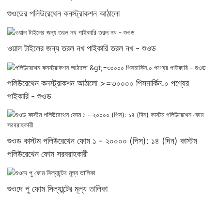
শুওডের পলিউরেথেন কনস্ট্রাকশন আঠালো
ওয়াল টাইলের জন্য তরল নখ পাইকারি তরল নখ - শুওড
পলিউরেথেন কনস্ট্রাকশন আঠালো >=৩০০০০ পিসমার্কিন.০ পণ্যের
পাইকারি - শুওড
শুওড কাস্টম পলিউরেথেন ফোম ১ - ২০০০০ (পিস): ১৪ (দিন) কাস্টম
পলিউরেথেন ফোম সরবরাহকারী
শুওদে পু ফোম সিল্যান্টের মূল্য তালিকা