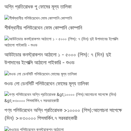
অগ্নি প্রতিরোধক পু ফোমের মূল্য তালিকা
শীর্ষস্থানীয় পলিউরেথেন ফোম কোম্পানি কোম্পানি
আউটডোর কনস্ট্রাকশন আঠালো ১ - ৫০০০ (পিস): ৭ (দিন) দুই
উপাদানের ইপোক্সি আঠালো পাইকারি - শুওড
শুওড লো ডেনসিটি পলিউরেথেন ফোমের মূল্য তালিকা
পণ্য পলিউরেথেন অগ্নি প্রতিরোধক >১০০০০ (পিস):আলোচনা সাপেক্ষে
(দিন) >=৩০০০০ পিসমার্কিন.৭ সরবরাহকারী