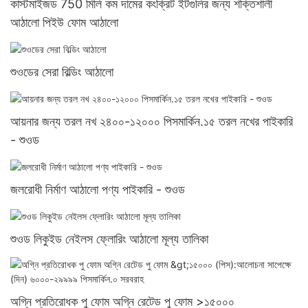
কাস্টমাইজড 750 মিলি কম দামের কংক্রিট ইটগুলির জন্য শক্তিশালী
আঠালো পিইউ ফোম আঠালো
শুওডের সেরা বিল্ডিং আঠালো
আয়নার জন্য তরল নখ ২৪০০-১২০০০ পিসমার্কিন.১৫ তরল নখের পাইকারি
- শুওড
জলরোধী নির্মাণ আঠালো পণ্য পাইকারি - শুওড
শুওড লিকুইড নেইলস ফ্লোরিং আঠালো মূল্য তালিকা
অগ্নি প্রতিরোধক পু ফোম অগ্নি রেটেড পু ফোম >১৫০০০