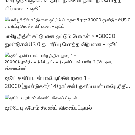
சுவர் ஓடுகளுக்கான திரவ நகங்கள் திரவ நக மொத்த
விற்பனை - ஷூட்
பாலியூரிதீன் கட்டுமான ஒட்டும் பொருள் >=30000
துண்டுகள்US.0 தயாரிப்பு மொத்த விற்பனை - ஷூட்
ஷூட் தனிப்பயன் பாலியூரிதீன் நுரை 1 -
20000(துண்டுகள்):14(நாட்கள்) தனிப்பயன் பாலியூரிதீன்
நுரை சப்ளையர்கள்
ஷூடே பு ஃபோம் சீலண்ட் விலைப்பட்டியல்