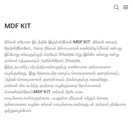
MDF KIT
நீங்கள் சரியான இடத்தில் இருக்கிறீர்கள்:
MDF KIT
.நீங்கள் எதைத்
தேடுகிறீர்களோ, அதை நீங்கள் நிச்சயமாகக் கண்டுபிடிப்பீர்கள் என்பது
இப்போது உங்களுக்குத் தெரியும் Shuode.அது இங்கே உள்ளது என்று
நாங்கள் உத்தரவாதம் அளிக்கிறோம் Shuode.
இந்த தயாரிப்பு உற்பத்தியாளர்களுக்கு கணிசமான நன்மைகளை
வழங்குகிறது. இது தேவையற்ற உழைப்பு செலவுகளைக் குறைக்கவும்,
ஆற்றல் செலவுகளைக் குறைக்கவும் அவர்களுக்கு உதவுகிறது. .
நாங்கள் மிக உயர்ந்த தரத்தை வழங்குவதை நோக்கமாகக்
கொண்டுள்ளோம்
MDF KIT
.எங்கள் நீண்டகால
வாடிக்கையாளர்களுக்காக, பயனுள்ள தீர்வுகள் மற்றும் செலவு
நன்மைகளை வழங்க எங்கள் வாடிக்கையாளர்களுடன் நாங்கள் தீவிரமாக
ஒத்துழைப்போம்.