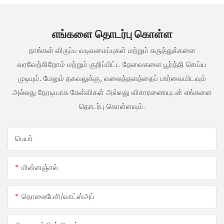
எங்களை தொடர்பு கொள்ள
நாங்கள் விருப்ப வடிவமைப்புகள் மற்றும் கருத்துக்களை
வரவேற்கிறோம் மற்றும் குறிப்பிட்ட தேவைகளை பூர்த்தி செய்ய
முடியும். மேலும் தகவலுக்கு, வலைத்தளத்தைப் பார்வையிடவும்
அல்லது நேரடியாக கேள்விகள் அல்லது விசாரணையுடன் எங்களை
தொடர்பு கொள்ளவும்.
பெயர்
மின்னஞ்சல்
தொலைபேசி/வாட்ஸ்அப்