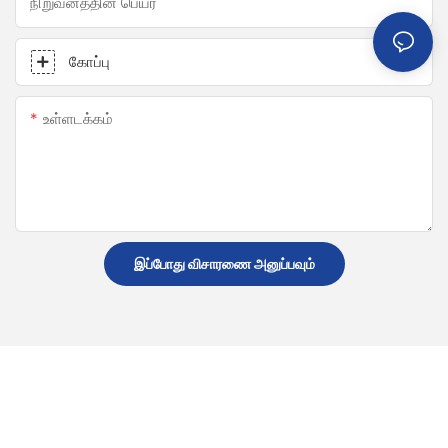
நிறுவனத்தின் பெயர்
கோப்பு
உள்ளடக்கம்
இப்போது விசாரணை அனுப்பவும்