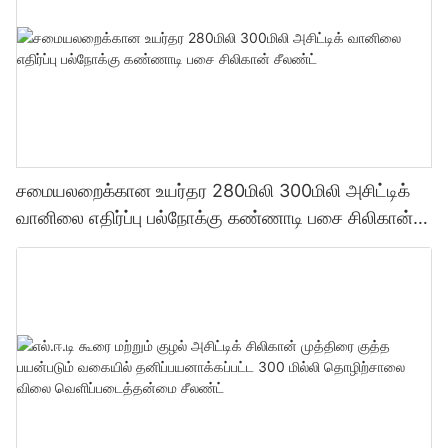
சமையலறைக்கான உயர்தர 280மிலி 300மிலி அசிட்டிக்
வானிலை எதிர்ப்பு பல்நோக்கு கண்ணாடி பசை சிலிகான்
சீலண்ட்