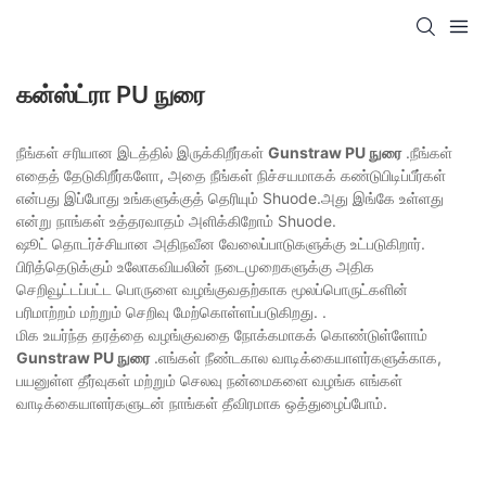
கன்ஸ்ட்ரா PU நுரை
நீங்கள் சரியான இடத்தில் இருக்கிறீர்கள்
Gunstraw PU நுரை
.நீங்கள்
எதைத் தேடுகிறீர்களோ, அதை நீங்கள் நிச்சயமாகக் கண்டுபிடிப்பீர்கள்
என்பது இப்போது உங்களுக்குத் தெரியும் Shuode.அது இங்கே உள்ளது
என்று நாங்கள் உத்தரவாதம் அளிக்கிறோம் Shuode.
ஷூட் தொடர்ச்சியான அதிநவீன வேலைப்பாடுகளுக்கு உட்படுகிறார்.
பிரித்தெடுக்கும் உலோகவியலின் நடைமுறைகளுக்கு அதிக
செறிவூட்டப்பட்ட பொருளை வழங்குவதற்காக மூலப்பொருட்களின்
பரிமாற்றம் மற்றும் செறிவு மேற்கொள்ளப்படுகிறது. .
மிக உயர்ந்த தரத்தை வழங்குவதை நோக்கமாகக் கொண்டுள்ளோம்
Gunstraw PU நுரை
.எங்கள் நீண்டகால வாடிக்கையாளர்களுக்காக,
பயனுள்ள தீர்வுகள் மற்றும் செலவு நன்மைகளை வழங்க எங்கள்
வாடிக்கையாளர்களுடன் நாங்கள் தீவிரமாக ஒத்துழைப்போம்.