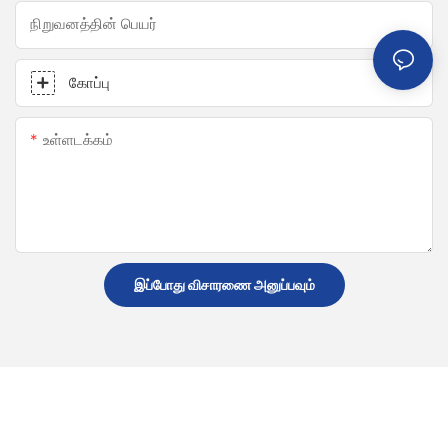
நிறுவனத்தின் பெயர்
கோப்பு
உள்ளடக்கம்
இப்போது விசாரணை அனுப்பவும்