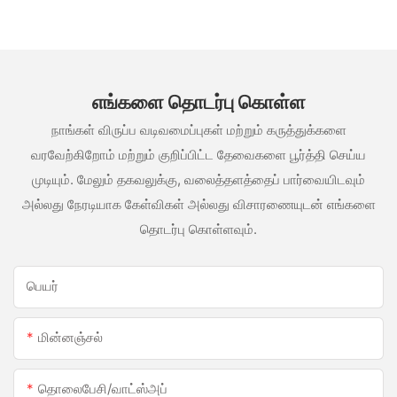
பயன்படும் மெழுகு போன்ற ஒரு வகை எஃகு
எங்களை தொடர்பு கொள்ள
நாங்கள் விருப்ப வடிவமைப்புகள் மற்றும் கருத்துக்களை
வரவேற்கிறோம் மற்றும் குறிப்பிட்ட தேவைகளை பூர்த்தி செய்ய
முடியும். மேலும் தகவலுக்கு, வலைத்தளத்தைப் பார்வையிடவும்
அல்லது நேரடியாக கேள்விகள் அல்லது விசாரணையுடன் எங்களை
தொடர்பு கொள்ளவும்.
பெயர்
மின்னஞ்சல்
தொலைபேசி/வாட்ஸ்அப்