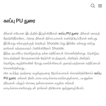
காப்பு PU நுரை
நீங்கள் சரியான இடத்தில் இருக்கிறீர்கள்
காப்பு PU நுரை
.நீங்கள் எதைத்
தேடுகிறீர்களோ, அதை நீங்கள் நிச்சயமாகக் கண்டுபிடிப்பீர்கள் என்பது
இப்போது உங்களுக்குத் தெரியும் Shuode.அது இங்கே உள்ளது என்று
நாங்கள் உத்தரவாதம் அளிக்கிறோம் Shuode.
இந்த தயாரிப்பு நெகிழ்வுக்கு நல்ல எதிர்ப்பைக் கொண்டுள்ளது. நெகிழ்வு
செயல்திறன் சோதனையில் தேர்ச்சி பெற்றதால், மீண்டும் மீண்டும்
நெகிழ்வு சுழற்சிகளின் போது வளர்ச்சியைக் குறைப்பதற்கான எதிர்ப்பைக்
கொண்டுள்ளது. .
மிக உயர்ந்த தரத்தை வழங்குவதை நோக்கமாகக் கொண்டுள்ளோம்
காப்பு
PU நுரை
.எங்கள் நீண்டகால வாடிக்கையாளர்களுக்காக, பயனுள்ள
தீர்வுகள் மற்றும் செலவு நன்மைகளை வழங்க எங்கள்
வாடிக்கையாளர்களுடன் நாங்கள் தீவிரமாக ஒத்துழைப்போம்.