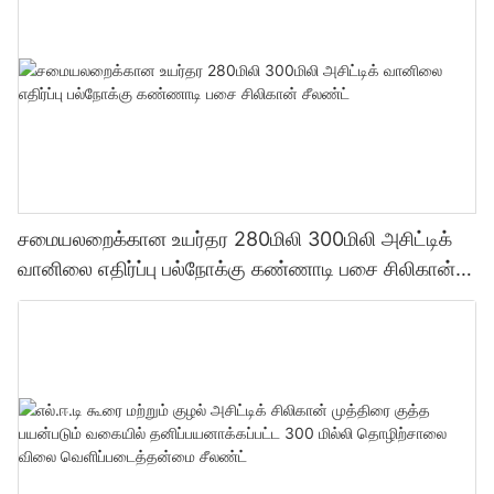
சமையலறைக்கான உயர்தர 280மிலி 300மிலி அசிட்டிக்
வானிலை எதிர்ப்பு பல்நோக்கு கண்ணாடி பசை சிலிகான்
சீலண்ட்