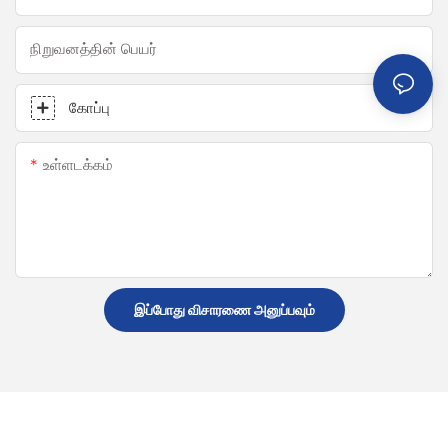
நிறுவனத்தின் பெயர்
கோப்பு
உள்ளடக்கம்
இப்போது விசாரணை அனுப்பவும்