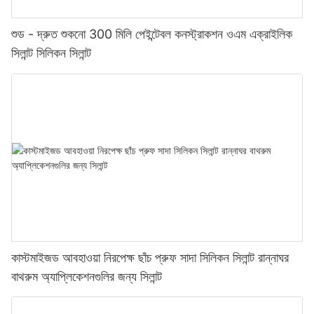
শুড - দ্রুত শুকনো 300 মিলি পেইন্টেবল কনস্ট্রাকশন ওএম এক্রাইলিক
সিলান্ট সিলিকন সিলান্ট
কাস্টমাইজড আবহাওয়া নিরপেক্ষ ছাঁচ প্রুফ সাদা সিলিকন সিলান্ট রান্নাঘর
বাথরুম অ্যাপ্লিকেশনগুলির জন্য সিলান্ট