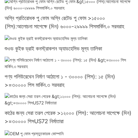
অগ্নি প্রতিরোধক পু ফোম অগ্নি রেটেড পু ফোম >১৫০০০
(পিস):আলোচনা সাপেক্ষে (দিন) ৬০০০-২৯৯৯৯ পিসমার্কিন.০ সরবরাহ
শুওড কুইক ড্রাই কনস্ট্রাকশন অ্যাডহেসিভ মূল্য তালিকা
পণ্য পলিউরেথেন নির্মাণ আঠালো ১ - ৩০০০০ (পিস): ১৫ (দিন)
>=৩০০০০ পিস মার্কিন.৩ সরবরাহ
কাঠের জন্য সেরা তরল পেরেক >১২০০০ (পিস): আলোচনা সাপেক্ষে (দিন)
>=৩০০০০ পিসUS72 নির্মাতারা