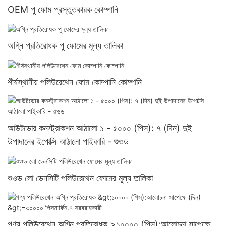
OEM পু ফোম প্রস্তুতকারক কোম্পানি
অগ্নি প্রতিরোধক পু ফোমের মূল্য তালিকা
শীর্ষস্থানীয় পলিউরেথেন ফোম কোম্পানি কোম্পানি
আউটডোর কনস্ট্রাকশন আঠালো ১ - ৫০০০ (পিস): ৭ (দিন) দুই
উপাদানের ইপোক্সি আঠালো পাইকারি - শুওড
শুওড লো ডেনসিটি পলিউরেথেন ফোমের মূল্য তালিকা
পণ্য পলিউরেথেন অগ্নি প্রতিরোধক >১০০০০ (পিস):আলোচনা সাপেক্ষে