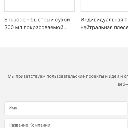
Shuuode - быстрый сухой
Индивидуальная п
300 мл покрасоваемой
нейтральная плес
конструкция OEM
белый силиконов
-акриловый герметик
герметик для кухн
силиконовый герметик
комнаты
Мы приветствуем пользовательские проекты и идеи и с
веб-
Имя
Название Компании