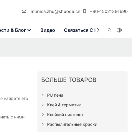
monica.zhu@shuode.cn
+86-15021391690
сти & Блог
Видео
Связаться С Нами
БОЛЬШЕ ТОВАРОВ
PU пена
но найдете это
Клей & герметик
Клейкий пистолет
чать с ними,
Распылительные краски