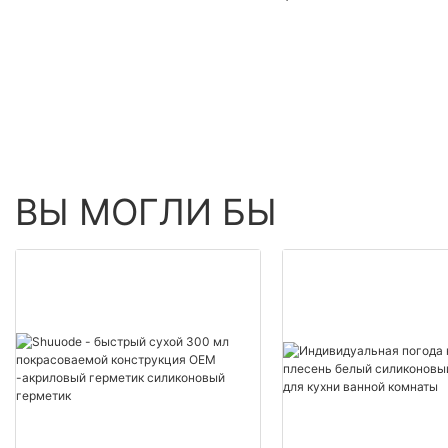
Оптовая продажа
>=30000 шт. Оптова
жидких гвоздей - Shuode
продажа товаров и
- Shuode
ВЫ МОГЛИ БЫ