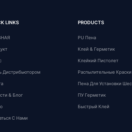
K LINKS
PRODUCTS
ВНАЯ
PU Пена
укт
Клей & Герметик
с
Клейкий Пистолет
ь Дистрибьютором
Распылительные Краски
га
Пена Для Установки Шес
сти & Блог
ПУ Герметик
о
Быстрый Клей
аться С Нами