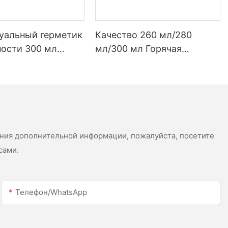
уальный герметик
Качество 260 мл/280
ности 300 мл
мл/300 мл Горячая
я цена для
продажа
одных крыш и
водонепроницаемый
 уксусный
белый уксусный
овый герметик
силиконовый герметик для
нержавеющей стали
ения дополнительной информации, пожалуйста, посетите
сами.
Телефон/WhatsApp