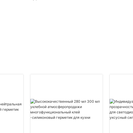
я
заказ Shuode 1 - 20000
з США
(шт.): 14 (дней)