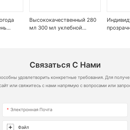
огода
Высококачественный 280
Индивид
ень
мл 300 мл уклебной
прозрач
ый
атмосферопродажи
Заводска
и ванной
многофункциональный
светоди
клей -силиконовый
желобов
герметик для кухни
силикон
Связаться С Нами
пособны удовлетворить конкретные требования. Для получ
сайт или свяжитесь с нами напрямую с вопросами или запро
Электронная Почта
Файл