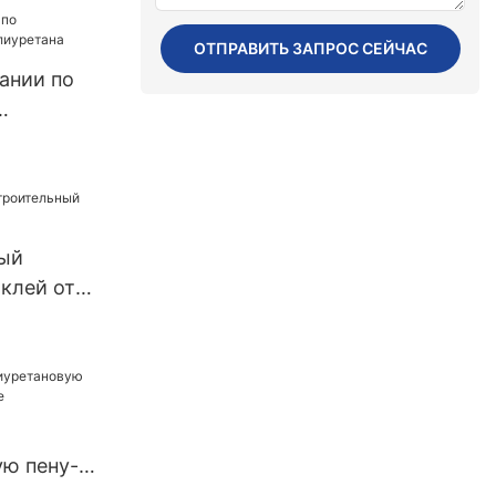
клей 1 -
 (дней)
ОТПРАВИТЬ ЗАПРОС СЕЙЧАС
оставка в
ании по
ана
ый
клей от
ю пену-
ode