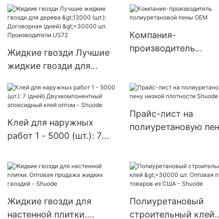
(дней) 6000-29999 ш
Поставка в США.
Компания-
производитель
Жидкие гвозди Лучшие
полиуретановой пе
жидкие гвозди для
OEM
дерева >12000 (шт.):
Договорная (дней)
>=30000 шт.
Прайс-лист на
Производители US72
Клей для наружных
полиуретановую пе
работ 1 - 5000 (шт.): 7
низкой плотности
(дней)
Shuode
Двухкомпонентный
эпоксидный клей оптом -
Shuode
Жидкие гвозди для
Полиуретановый
настенной плитки.
строительный клей