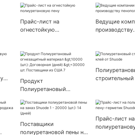
строительный 
т.
30000 (шт.): 15
>=30000 шт. П
Прайс-лист на
Ведущие комп
США
огнестойкую
производству
ны
полиуретановую пену
пенополиурет
Полиуретанов
ну
строительный 
Продукт
Shuode
Полиуретановый
огнезащитный материал
>10000 (шт.): Договорная
(дней) >=30000 шт.
Прайс-лист на
Поставщики из США 7
Поставщики
полиуретанову
полиуретановой пены на
герметик Shu