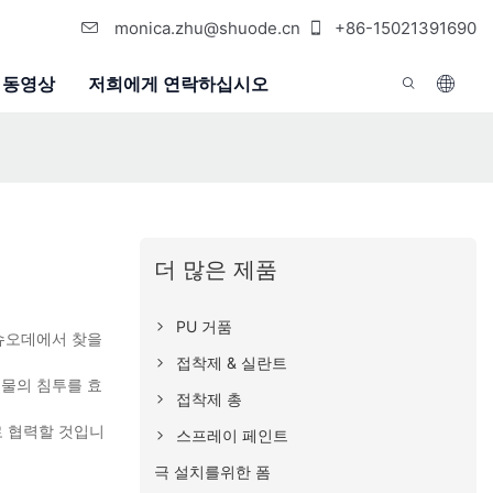
monica.zhu@shuode.cn
+86-15021391690
동영상
저희에게 연락하십시오
더 많은 제품
PU 거품
 슈오데에서 찾을
접착제 & 실란트
 물의 침투를 효
접착제 총
로 협력할 것입니
스프레이 페인트
극 설치를위한 폼