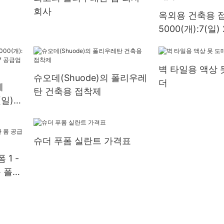
회사
옥외용 건축용 접
5000(개):7(일
시 접착제 도매 
벽 타일용 액상 못
슈오데(Shuode)의 폴리우레
더
제
탄 건축용 접착제
(일)
급업체
슈더 푸폼 실란트 가격표
1 -
춤 폴리