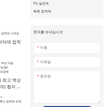
PU 실란트
빠른 접착제
문의를 보내십시오
바닥재 접착
이름
이메일
함유량
 최고 액상
(개):협의 가
0개 US72 제