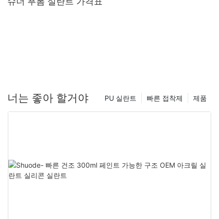
슈더 푸폼 실란트 가격표
너는 좋아 할거야
PU 실란트
빠른 접착제
제품