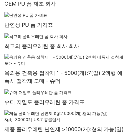
OEM PU 폼 제조 회사
난연성 PU 폼 가격표
최고의 폴리우레탄 폼 회사 회사
옥외용 건축용 접착제 1 - 5000(개):7(일) 2액형 에
폭시 접착제 도매 - 슈더
슈더 저밀도 폴리우레탄 폼 가격표
제품 폴리우레탄 난연제 >10000(개):협의 가능(일)