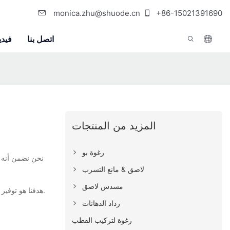
monica.zhu@shuode.cn
+86-15021391690
اتصل بنا
فيدي
المزيد من المنتجات
رغوة بو
لاصق & مانع التسرب
مسدس لاصق
لعملائنا على المدى الطويل وسوف نتعاون بنشاط مع عملائنا لتقديم حلول فعالة وفوائد من حيث التكلفة.
هدفنا هو توفير
رذاذ الدهانات
رغوة لتركيب القطب