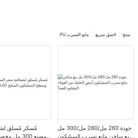
منتج
لاصق سريع
PU مانع التسرب
جودة 260 مل/280 مل/300 مل
مُسكر مُسلق لش
بيع ساخن مانع تسرب السيليكون
المصنع 300 م