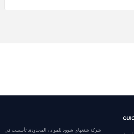
QUIC
شركة شنغهاي شوود للمواد ، المحدودة. تأسست في
ئيسية