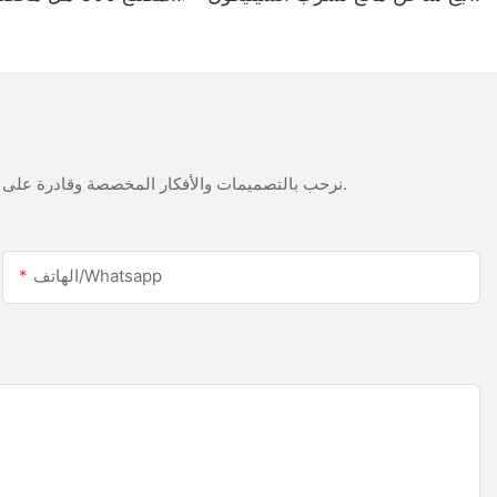
أبيض الخليك من الفولاذ المقاوم
LED وسطح السيليكون ا
للصدأ
نرحب بالتصميمات والأفكار المخصصة وقادرة على تلبية المتطلبات المحددة. لمزيد من المعلومات، يرجى زيارة الموقع الإلكتروني أو الاتصال بنا مباشرة مع أسئلة أو استفسارات.
الهاتف/whatsapp