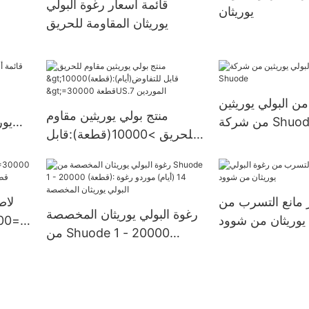
قائمة أسعار رغوة البولي
يوريثان
قطعةإمدادات الولايات المتحدة.
يوريثان المقاومة للحريق
من البولي يوريثين
منتج بولي يوريثين مقاوم
شركة Shuode
يور
للحريق >10000(قطعة):قابل
للتفاوض(أيام) >=30000
قطعةUS.7 الموردين
 مانع التسرب من
لاص
رغوة البولي يوريثان المخصصة
 يوريثان من شوود
من Shuode 1 - 20000
(قطعة): 14 (أيام) موردو رغوة
البولي يوريثان المخصصة