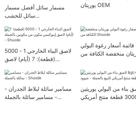
يوريثان OEM
مسمار سائل أفضل مسمار
سائل للخشب
>12000(قطعة):قابل
للتفاوض(أيام) >=30000
قطعةUS72 الشركات المصنعة
قائمة أسعار رغوة البولي
لاصق البناء الخارجي 1 - 5000
يثان منخفضة الكثافة من
(قطعة): 7 (أيام) لاصق
Shuode
إيبوكسي مكون من مكونين
بالجملة - Shuode
ق بناء من البولي يوريثين
مسامير سائلة لبلاط الجدران -
>=30000 قطعة منتج أمريكي
مسامير سائلة بالجملة -
للبيع بالجملة - شوود
Shuode