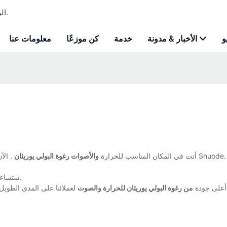
Shuode - الرغوة الرغوة المخصصة للبولي يوريثان ومصنعة لاصقة للبناء.
و
الأخبار & مدونة
خدمة
كن موزعًا
معلومات عنا
أنت في المكان المناسب للحرارة
والأصوات رغوة البولي يوريثان
. الآن
ستساعد شركة شنغهاي شوود لمواد البناء المحدودة في إرساء معايير صناعية جديدة.
 أعلى جودة
من رغوة البولي يوريثان للحرارة والصوت