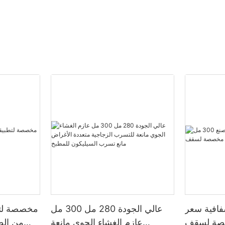
فافية سعر
عالي الجودة 280 مل 300 مل
مخصصة لتط
ل مخصصة لسقف
عازم الغشاء الجوي مانعة
من الط