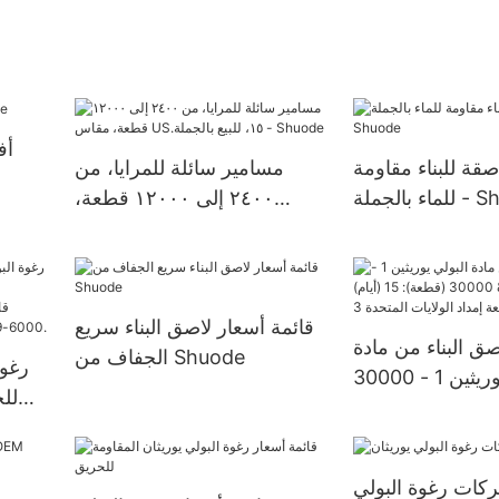
أف
صقة للبناء مقاومة
مسامير سائلة للمرايا، من
ة - Shuode
٢٤٠٠ إلى ١٢٠٠٠ قطعة،
مقاس US.١٥، للبيع بالجملة -
Shuode
قائمة أسعار لاصق البناء سريع
صق البناء من مادة
الجفاف من Shuode
رغوة
البولي يوريثين 1 - 30000
للح
(قطعة): 15 (أيام) >=30000
ولايات المتحدة 3
ات رغوة البولي