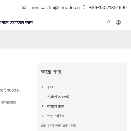
monica.zhu@shuode.cn
+86-15021391690
 সাথে যোগাযোগ করুন
আরো পণ্য
পু ফোম
রয়েছে Shuode.
আঠালো & সিলান্ট
 সক্রিয়ভাবে
আঠালো বন্দুক
স্প্রে পেইন্টস
মেরু ইনস্টলেশন জন্য ফেনা