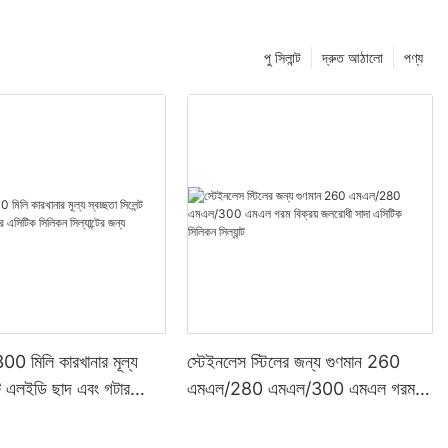
পু সিলান্ট
দ্রুত আঠালো
পণ্য
00 মিলি কারখানার মূল্য
স্টেইনলেস স্টিলের জন্য গুণমান 260
ন্ট এলইডি ছাদ এবং গটার
এমএল/280 এমএল/300 এমএল গরম
 সিল্যান্টের জন্য
বিক্রয় জলরোধী সাদা এসিটিক সিলিকন
সিল্যান্ট