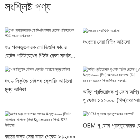
সংশ্লিষ্ট পণ্য
শুওডের সেরা বিল্ডিং আঠালো
শুড প্রস্তুতকারক লো ভিওসি ফায়ার
রেটেড পলিউরেথেন পিইউ ফেনা সমর্থন
ওএম
শুওড লিকুইড নেইলস ফ্লোরিং আঠালো
মূল্য তালিকা
অগ্নি প্রতিরোধক পু ফোম অগ্নি
পু ফোম >১৫০০০ (পিস):আলোচ
সাপেক্ষে (দিন) ৬০০০-২৯৯৯৯
পিসমার্কিন.০ সরবরাহ
OEM পু ফোম প্রস্তুতকারক কো
কাঠের জন্য সেরা তরল পেরেক >১২০০০