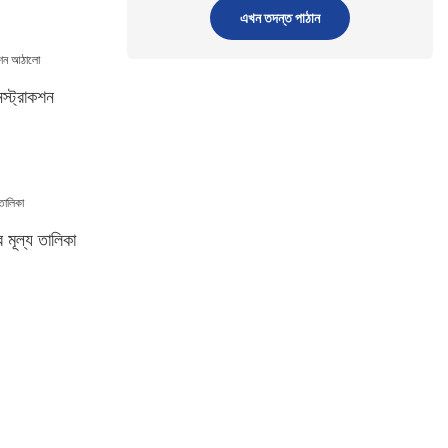
এখন তদন্ত পাঠান
স্ট্রাকশন
র মূল্য তালিকা