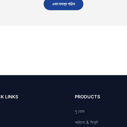
এখন তদন্ত পাঠান
K LINKS
PRODUCTS
পু ফোম
আঠালো & সিলান্ট