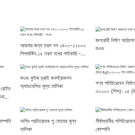
জলরোধী নির্মাণ আঠালো
আয়নার জন্য তরল নখ ২৪০০-১২০০০
শুওড
পিসমার্কিন.১৫ তরল নখের পাইকারি -
শুওড
শুওড কুইক ড্রাই কনস্ট্রাকশন
পণ্য পলিউরেথেন নির্ম
অ্যাডহেসিভ মূল্য তালিকা
 রেটেড
৩০০০০ (পিস): ১৫ 
না
পিস মার্কিন.৩ সরবরাহ
ম্পানি
অগ্নি প্রতিরোধক পু ফোমের মূল্য
শীর্ষস্থানীয় পলিউরেথে
তালিকা
কোম্পানি