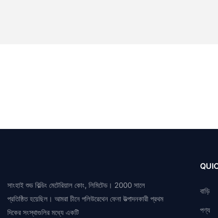
QUIC
সাংহাই শুড বিল্ডিং মেটেরিয়াল কোং, লিমিটেড। 2000 সালে
বাড়ি
প্রতিষ্ঠিত হয়েছিল। আমরা চীনে পলিউরেথেন ফেনা উত্পাদনকারী প্রথম
পণ্য
দিকের সংস্থাগুলির মধ্যে একটি