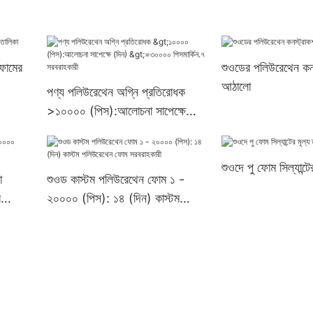
ফোমের
শুওডের পলিউরেথেন কন
আঠালো
পণ্য পলিউরেথেন অগ্নি প্রতিরোধক
>১০০০০ (পিস):আলোচনা সাপেক্ষে
(দিন) >=৩০০০০ পিসমার্কিন.৭
সরবরাহকারী
শুওদে পু ফোম সিল্যান্টে
ো
শুওড কাস্টম পলিউরেথেন ফোম ১ -
র
২০০০০ (পিস): ১৪ (দিন) কাস্টম
পলিউরেথেন ফোম সরবরাহকারী