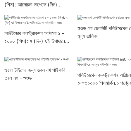
(পিস): আলোচনা সাপেক্ষে (দিন)
>=৩০০০০ পিসUS72 নির্মাতারা
শুওড লো ডেনসিটি পলিউরেথেন 
আউটডোর কনস্ট্রাকশন আঠালো ১ -
মূল্য তালিকা
৫০০০ (পিস): ৭ (দিন) দুই উপাদানের
ইপোক্সি আঠালো পাইকারি - শুওড
ওয়াল টাইলের জন্য তরল নখ পাইকারি
পলিউরেথেন কনস্ট্রাকশন আঠাল
তরল নখ - শুওড
>=৩০০০০ পিসমার্কিন.০ পণ্যে
পাইকারি - শুওড