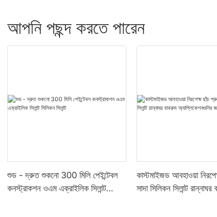
আপনি পছন্দ করতে পারেন
শুড - দ্রুত শুকনো 300 মিলি পেইন্টেবল
কাস্টমাইজড আবহাওয়া নিরপেক্
কনস্ট্রাকশন ওএম এক্রাইলিক সিলান্ট
সাদা সিলিকন সিলান্ট রান্নাঘর 
সিলিকন সিলান্ট
অ্যাপ্লিকেশনগুলির জন্য সিলান