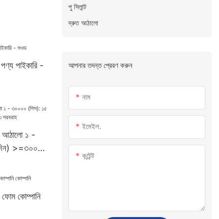
পু সিলান্ট
দ্রুত আঠালো
 পণ্য পাইকারি -
আপনার তদন্ত প্রেরণ করুন
নাম
ইমেইল.
াণ আঠালো ১ -
(দিন) >=৩০০০০
কন্টেন্ট
ন ফোম কোম্পানি