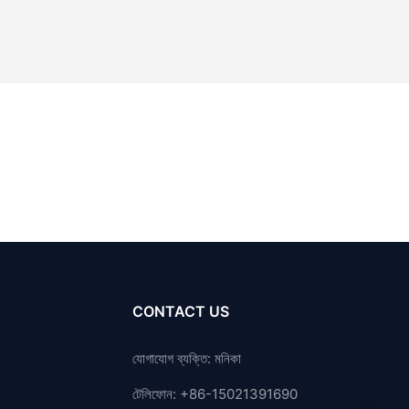
CONTACT US
যোগাযোগ ব্যক্তি: মনিকা
টেলিফোন: +86-15021391690