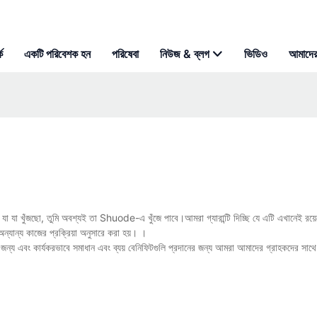
ে
একটি পরিবেশক হন
পরিষেবা
নিউজ & ব্লগ
ভিডিও
আমাদের
ি যা যা খুঁজছো, তুমি অবশ্যই তা Shuode-এ খুঁজে পাবে।আমরা গ্যারান্টি দিচ্ছি যে এটি এখানেই 
্যান্য কাজের প্রক্রিয়া অনুসারে করা হয়। ।
 জন্য এবং কার্যকরভাবে সমাধান এবং ব্যয় বেনিফিটগুলি প্রদানের জন্য আমরা আমাদের গ্রাহকদের সাথে