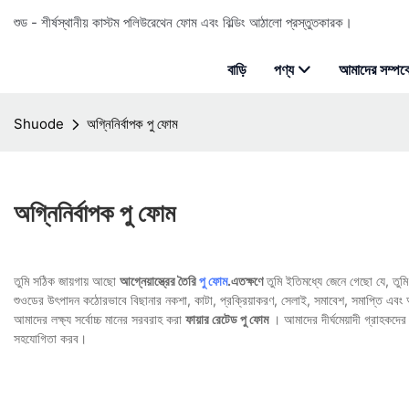
শুড - শীর্ষস্থানীয় কাস্টম পলিউরেথেন ফোম এবং বিল্ডিং আঠালো প্রস্তুতকারক।
বাড়ি
পণ্য
আমাদের সম্পর্ক
Shuode
অগ্নিনির্বাপক পু ফোম
অগ্নিনির্বাপক পু ফোম
তুমি সঠিক জায়গায় আছো
আগ্নেয়াস্ত্রের তৈরি
পু ফোম
.এতক্ষণে
তুমি ইতিমধ্যে জেনে গেছো যে, তুম
শুওডের উৎপাদন কঠোরভাবে বিছানার নকশা, কাটা, প্রক্রিয়াকরণ, সেলাই, সমাবেশ, সমাপ্তি এবং অন
আমাদের লক্ষ্য সর্বোচ্চ মানের সরবরাহ করা
ফায়ার রেটেড পু ফোম
। আমাদের দীর্ঘমেয়াদী গ্রাহকদের
সহযোগিতা করব।