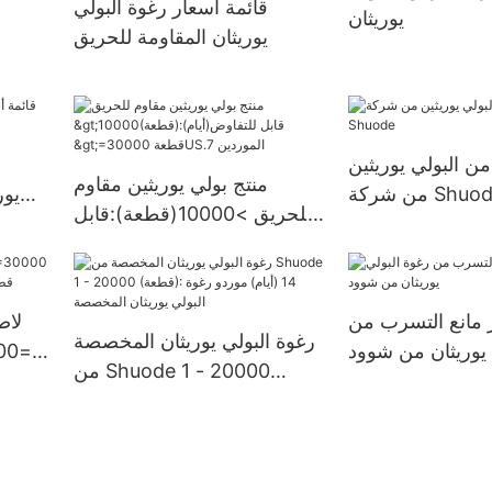
قائمة أسعار رغوة البولي
يوريثان
قطعةإمدادات الولايات المتحدة.
يوريثان المقاومة للحريق
من البولي يوريثين
منتج بولي يوريثين مقاوم
شركة Shuode
يور
للحريق >10000(قطعة):قابل
للتفاوض(أيام) >=30000
قطعةUS.7 الموردين
 مانع التسرب من
لاص
رغوة البولي يوريثان المخصصة
 يوريثان من شوود
من Shuode 1 - 20000
(قطعة): 14 (أيام) موردو رغوة
البولي يوريثان المخصصة