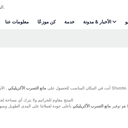
Shuode - الرغوة الرغوة المخصصة للبولي يوريثان ومصنعة لاصقة للبناء.
و
الأخبار & مدونة
خدمة
كن موزعًا
معلومات عنا
أنت في المكان المناسب للحصول على
مانع التسرب الأكريليكي
. الآن
المنتج مقاوم للجراثيم ولا يترك أي مساحة لجذب البكتيريا وبقايا الطعام. مع هذا المنتج، يمكنك التخلص من الجراثيم العالقة.
 هو توفير
مانع التسرب الأكريليكي