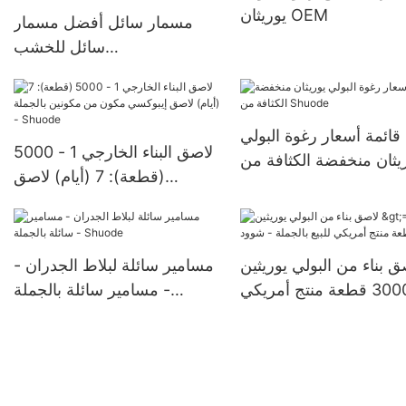
يوريثان OEM
مسمار سائل أفضل مسمار
سائل للخشب
>12000(قطعة):قابل
للتفاوض(أيام) >=30000
قطعةUS72 الشركات المصنعة
قائمة أسعار رغوة البولي
لاصق البناء الخارجي 1 - 5000
يثان منخفضة الكثافة من
(قطعة): 7 (أيام) لاصق
Shuode
إيبوكسي مكون من مكونين
بالجملة - Shuode
ق بناء من البولي يوريثين
مسامير سائلة لبلاط الجدران -
>=30000 قطعة منتج أمريكي
مسامير سائلة بالجملة -
للبيع بالجملة - شوود
Shuode