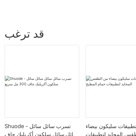
قد ترغب
بيقات سليكون بيضاء
Shuode - تسرب سائل سائل
قس المحايد لتطبيقات
سائل سائل سلكون أكريليك جاف