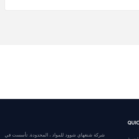
QUIC
شركة شنغهاي شوود للمواد ، المحدودة. تأسست في
ئيسية