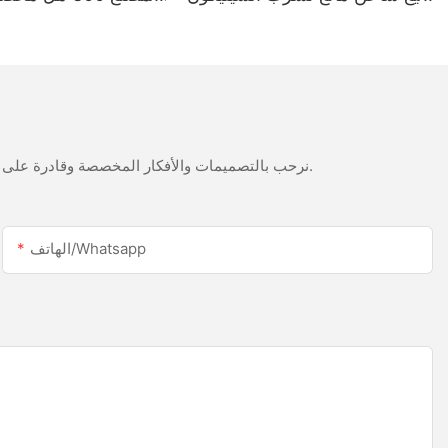
أبيض الخليك من الفولاذ المقاوم
LED وسطح السيليكون ا
للصدأ
نرحب بالتصميمات والأفكار المخصصة وقادرة على تلبية المتطلبات المحددة. لمزيد من المعلومات، يرجى زيارة الموقع الإلكتروني أو الاتصال بنا مباشرة مع أسئلة أو استفسارات.
الهاتف/whatsapp