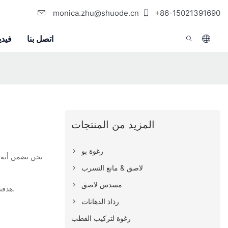
monica.zhu@shuode.cn
+86-15021391690
اتصل بنا
فيدي
المزيد من المنتجات
رغوة بو
لاصق & مانع التسرب
مسدس لاصق
بأعلى جودة لعملائنا على المدى الطويل وسوف نتعاون بشكل نشط مع عملائنا لتقديم حلول فعالة وفوائد من حيث التكلفة.
هدفنا
رذاذ الدهانات
رغوة لتركيب القطب