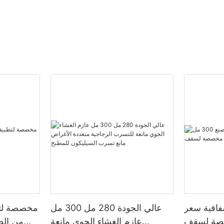
فافية سعر
عالي الجودة 280 مل 300 مل
مخصصة لتط
ل مخصصة لسقف
عازم الغشاء الجوي مانعة
من الط