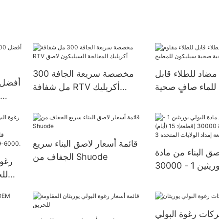
اد للطلاء قابل
مخصصة سريعة الجافة 300
 للماء صافٍ صحية
مل شفافة RTV أكريليك
سيليكون للمطبخ
المعالجة السيليكون لاصق
ل
السيلي
قائمة أسعار لاصق البناء سريع
صق البناء من مادة
الجفاف من Shuode
رغوة
البولي يوريثين 1 - 30000
للح
(قطعة): 15 (أيام) >=30000
ولايات المتحدة 3
ات رغوة البولي