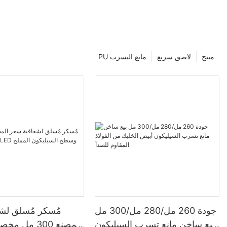
منتج
لاصق سريع
PU مانع التسرب
جودة 260 مل/280 مل/300 مل
مُسكر مُسلق لش
بيع ساخن مانع تسرب السيليكون
المصنع 300 م