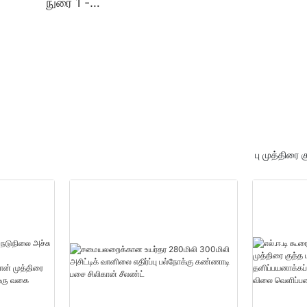
நுரை 1 -
ு
20000(துண்டுகள்):14(நாட்க
்
ள்) தனிப்பயன் பாலியூரிதீன்
நுரை சப்ளையர்கள்
பு முத்திரை