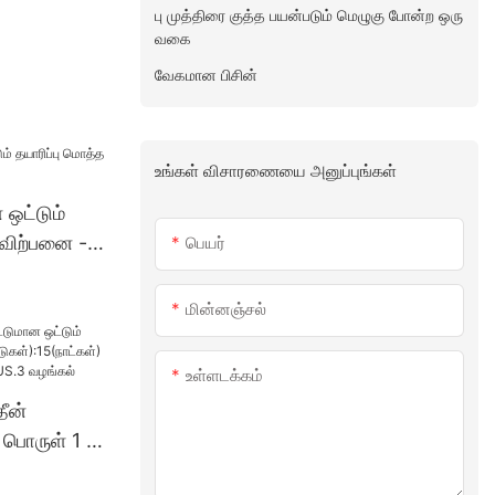
பு முத்திரை குத்த பயன்படும் மெழுகு போன்ற ஒரு
வகை
வேகமான பிசின்
உங்கள் விசாரணையை அனுப்புங்கள்
ன ஒட்டும்
 விற்பனை -
பெயர்
மின்னஞ்சல்
உள்ளடக்கம்
தீன்
 பொருள் 1 -
்):15(நாட்க