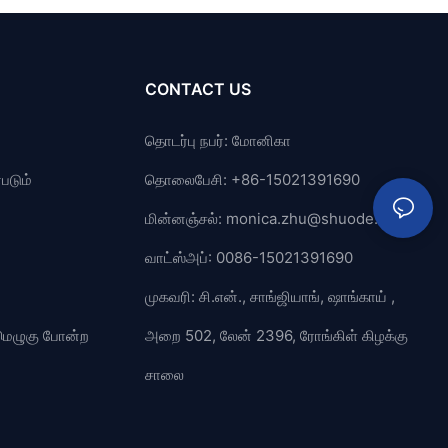
CONTACT US
தொடர்பு நபர்: மோனிகா
படும்
தொலைபேசி: +86-15021391690
மின்னஞ்சல்:
monica.zhu@shuode.cn
வாட்ஸ்அப்: 0086-15021391690
முகவரி: சி.என்., சாங்ஜியாங், ஷாங்காய் ,
் மெழுகு போன்ற
அறை 502, லேன் 2396, ரோங்கிள் கிழக்கு
சாலை