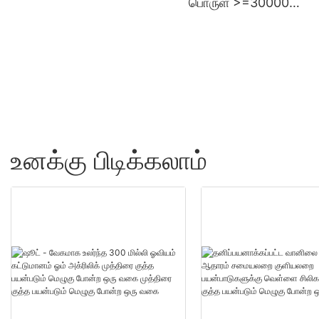
பொருள் >=30000
விற்பனை - ஷூட்
துண்டுகள்US.0 தயாரிப்ப
மொத்த விற்பனை - ஷூட
உனக்கு பிடிக்கலாம்