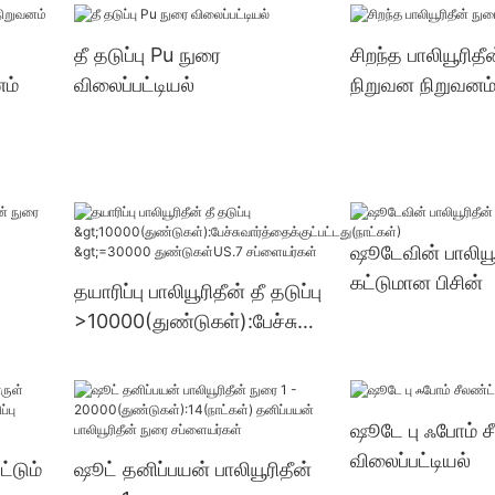
ள்) >=30000
து
துண்டுகள்US.3 
தீ தடுப்பு Pu நுரை
சிறந்த பாலியூரிதீ
னம்
விலைப்பட்டியல்
நிறுவன நிறுவனம
்
ஷூடேவின் பாலியூ
கட்டுமான பிசின்
தயாரிப்பு பாலியூரிதீன் தீ தடுப்பு
>10000(துண்டுகள்):பேச்சுவா
ர்த்தைக்குட்பட்டது(நாட்கள்)
>=30000 துண்டுகள்US.7
சப்ளையர்கள்
ஷூடே பு ஃபோம் ச
விலைப்பட்டியல்
்டும்
ஷூட் தனிப்பயன் பாலியூரிதீன்