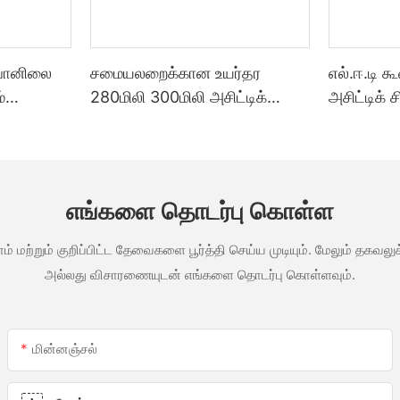
 வானிலை
சமையலறைக்கான உயர்தர
எல்.ஈ.டி க
்
280மிலி 300மிலி அசிட்டிக்
அசிட்டிக் 
ை
வானிலை எதிர்ப்பு பல்நோக்கு
குத்த பயன
ெள்ளை
கண்ணாடி பசை சிலிகான்
தனிப்பயனா
த்த
சீலண்ட்
தொழிற்ச
ன்ற ஒரு
வெளிப்பட
எங்களை தொடர்பு கொள்ள
ம் மற்றும் குறிப்பிட்ட தேவைகளை பூர்த்தி செய்ய முடியும். மேலும் தக
அல்லது விசாரணையுடன் எங்களை தொடர்பு கொள்ளவும்.
மின்னஞ்சல்