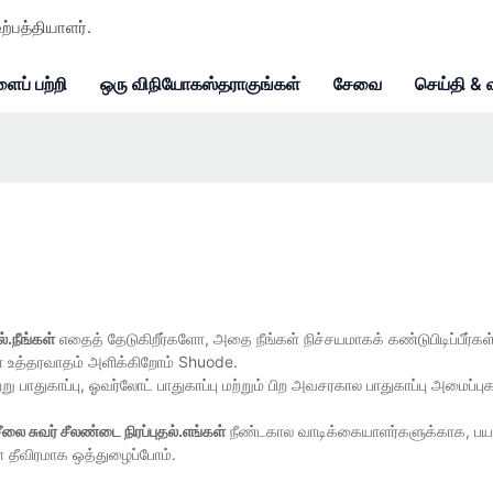
ற்பத்தியாளர்.
ைப் பற்றி
ஒரு விநியோகஸ்தராகுங்கள்
சேவை
செய்தி & 
்.நீங்கள்
எதைத் தேடுகிறீர்களோ, அதை நீங்கள் நிச்சயமாகக் கண்டுபிடிப்பீர்கள
ள் உத்தரவாதம் அளிக்கிறோம் Shuode.
ு பாதுகாப்பு, ஓவர்லோட் பாதுகாப்பு மற்றும் பிற அவசரகால பாதுகாப்பு அமைப்ப
ீலை சுவர் சீலண்டை நிரப்புதல்.எங்கள்
நீண்டகால வாடிக்கையாளர்களுக்காக, பயன
 தீவிரமாக ஒத்துழைப்போம்.