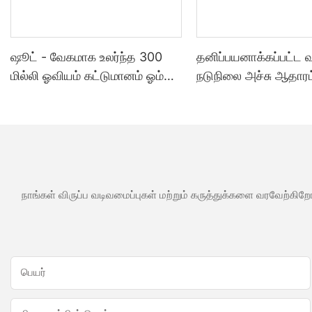
ஷூட் - வேகமாக உலர்ந்த 300
தனிப்பயனாக்கப்பட்ட
மில்லி ஓவியம் கட்டுமானம் ஓம்
நடுநிலை அச்சு ஆதாரம
அக்ரிலிக் முத்திரை குத்த
சமையலறை குளியலற
பயன்படும் மெழுகு போன்ற ஒரு
பயன்பாடுகளுக்கு வ
வகை முத்திரை குத்த பயன்படும்
சிலிகான் முத்திரை கு
மெழுகு போன்ற ஒரு வகை
பயன்படும் மெழுகு போ
வகை
நாங்கள் விருப்ப வடிவமைப்புகள் மற்றும் கருத்துக்களை வரவேற்கிறோ
பெயர்