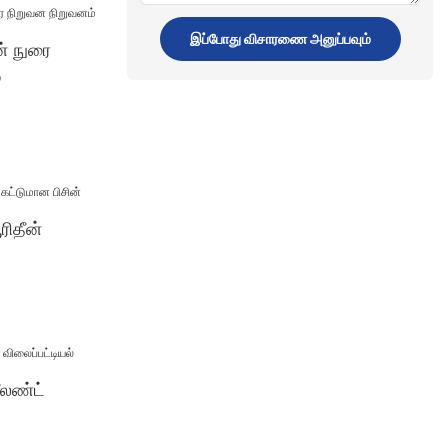
வழங்கல்
இப்போது விசாரணை அனுப்பவும்
ன் நுரை
்
ரிதீன்
ீலண்ட்