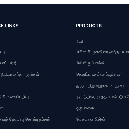
K LINKS
PRODUCTS
பு நு
்பு
பிசின் & முத்திரை குத்த பயன்
ைப் பற்றி
பிசின் துப்பாக்கி
விநியோகஸ்தராகுங்கள்
தெளிப்பு வண்ணப்பூச்சுகள்
ை
துருவ நிறுவலுக்கான நுரை
ி & வலைப்பதிவு
பு முத்திரை குத்த பயன்படும
யோ
ஒரு வகை
ளைத் தொடர்பு கொள்ளுங்கள்
வேகமான பிசின்