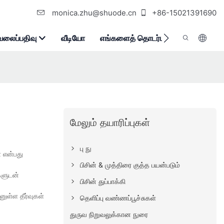
monica.zhu@shuode.cn
+86-15021391690
வலைப்பதிவு
வீடியோ
எங்களைத் தொடர்பு கொள்ளுங்கள்
மேலும் தயாரிப்புகள்
பு நு
் என்பது
பிசின் & முத்திரை குத்த பயன்படும்
ுகளுடன்
பிசின் துப்பாக்கி
ுள்ள தீர்வுகள்
தெளிப்பு வண்ணப்பூச்சுகள்
துருவ நிறுவலுக்கான நுரை