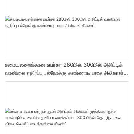
சமையலறைக்கான உயர்தர 280மிலி 300மிலி அசிட்டிக்
வானிலை எதிர்ப்பு பல்நோக்கு கண்ணாடி பசை சிலிகான்
சீலண்ட்