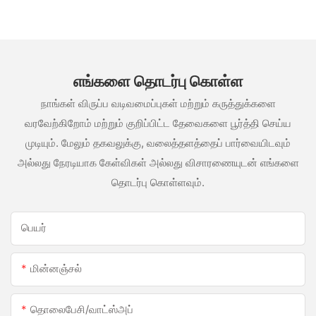
பயன்படும் மெழுகு போன்ற ஒரு வகை எஃகு
எங்களை தொடர்பு கொள்ள
நாங்கள் விருப்ப வடிவமைப்புகள் மற்றும் கருத்துக்களை
வரவேற்கிறோம் மற்றும் குறிப்பிட்ட தேவைகளை பூர்த்தி செய்ய
முடியும். மேலும் தகவலுக்கு, வலைத்தளத்தைப் பார்வையிடவும்
அல்லது நேரடியாக கேள்விகள் அல்லது விசாரணையுடன் எங்களை
தொடர்பு கொள்ளவும்.
பெயர்
மின்னஞ்சல்
தொலைபேசி/வாட்ஸ்அப்