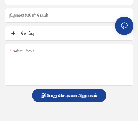
நிறுவனத்தின் பெயர்
கோப்பு
உள்ளடக்கம்
இப்போது விசாரணை அனுப்பவும்