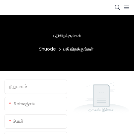
பதிவிறக்குங்கள்
Shuode
பதிவிறக்குங்கள்
நிறுவனம்
மின்னஞ்சல்
தகவல் இல்லை
பெயர்