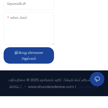
தொலைபேசி
உள்ளடக்கம்
இப்போது விசாரணை
அனுப்பவும்
பதிப்புரிமை © 2025 ஷாங்காய் ஷூட் பில்டிங் மெட்டீரியல் கோ.,
லிமிடெட். - www.shuodeadesive.com |
தள வரைபடம்